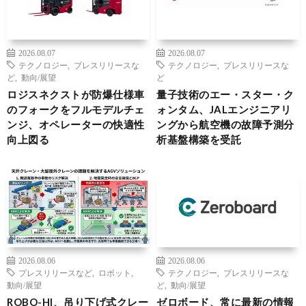
2026.08.07
2026.08.07
テクノロジー
,
プレスリリースな
テクノロジー
,
プレスリリースな
ど
,
動向/展望
ど
ロジスネクストが防爆仕様車
量子技術のエー・スター・ク
のフォークをフルモデルチェ
ォンタム、JALエンジニアリ
ンジ、オペレーターの快適性
ングから航空機の故障予測分
向上図る
析基盤構築を受託
2026.08.06
2026.08.06
プレスリリースなど
,
ロボット
,
テクノロジー
,
プレスリリースな
動向/展望
ど
,
動向/展望
ROBO-HI、吊り下げ式クレー
ゼロボード、常に最新の情報