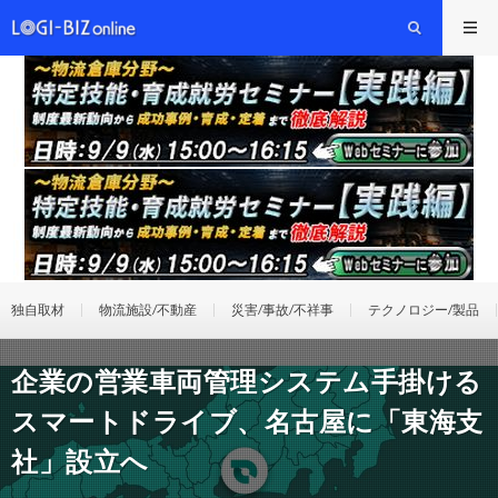
独自取材
物流施設/不動産
災害/事故/不祥事
テクノロジー/製品
企業の営業車両管理システム手掛ける
スマートドライブ、名古屋に「東海支
社」設立へ