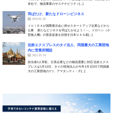
本社で、物流事業のサステナビリティ[…]
羽ばたけ、新たなドローンビジネス
2019.01.28
ＪＵＩＤＡが国際展示会に併せスタートアップ企業などから
公募 新たなビジネスを羽ばたかせよう！―。ドローン（小
型無人機）の普及促進を目指す日本ＵＡＳ産[…]
近鉄エクスプレスのタイ法人、同国最大の工業団地
内に営業所開設
2021.01.14
担当者3人常駐、日系企業などの物流需要に対応 近鉄エクス
プレスは1月13日、タイの現地法人が今年1月1日付で同国最
大の工業団地の1つ、アマタシティ・チ[…]