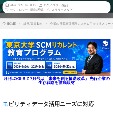
2026.03.27 06:00:13
テクノロジー/製品
テクノロジー
,
動向/展望
,
プレスリリースなど
経営/業界動向
企業の営業車両管理システム手掛けるスマー
HOME
月刊LOGI-BIZ 7月号は「未来を創る輸送改革」 先行企業の
生存戦略を徹底取材
モビリティデータ活用ニーズに対応