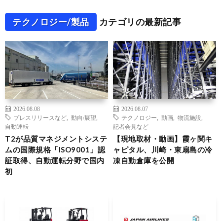
テクノロジー/製品
カテゴリの最新記事
2026.08.08
2026.08.07
プレスリリースなど
,
動向/展望
,
テクノロジー
,
動画
,
物流施設
,
自動運転
記者会見など
T2が品質マネジメントシステ
【現地取材・動画】霞ヶ関キ
ムの国際規格「ISO9001」認
ャピタル、川崎・東扇島の冷
証取得、自動運転分野で国内
凍自動倉庫を公開
初