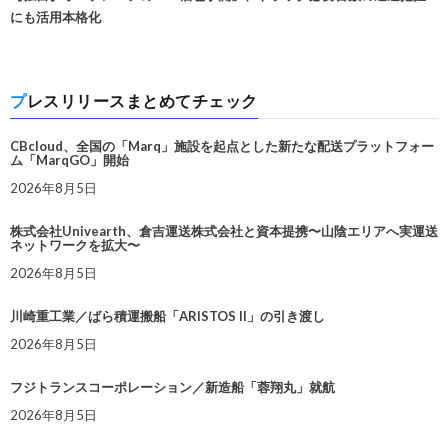
にも活用本格化
プレスリリースまとめてチェック
CBcloud、全国の「Marq」施設を起点とした新たな配送プラットフォー
ム「MarqGO」開始
2026年8月5日
株式会社Univearth、倉吉運送株式会社と資本提携〜山陰エリアへ実運送
ネットワークを拡大〜
2026年8月5日
川崎重工業／ばら積運搬船「ARISTOS II」の引き渡し
2026年8月5日
フジトランスコーポレーション／新造船「蓉翔丸」就航
2026年8月5日