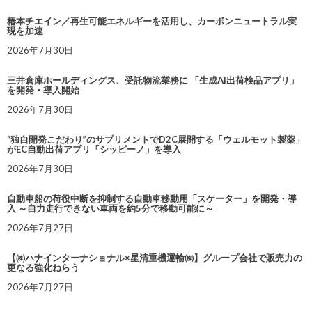
椿本チエイン／再生可能エネルギーを活用し、カーボンニュートラル実
現を加速
2026年7月30日
三井倉庫ホールディングス、受託物流業務に 「生成AI出荷検品アプリ」
を開発・導入開始
2026年7月30日
“独自開発こだわり”のサプリメントでD2C展開する「ウェルモット製薬」
がEC自動出荷アプリ「シッピーノ」を導入
2026年7月30日
自動車船の荷役中断を抑制する自動車移動用「スケーター」を開発・導
入 ～自力走行できない車両を約5分で移動可能に～
2026年7月27日
【㈱ハナインターナショナル×星清重機運輸㈱】グループ会社で販売力の
更なる強化ねらう
2026年7月27日