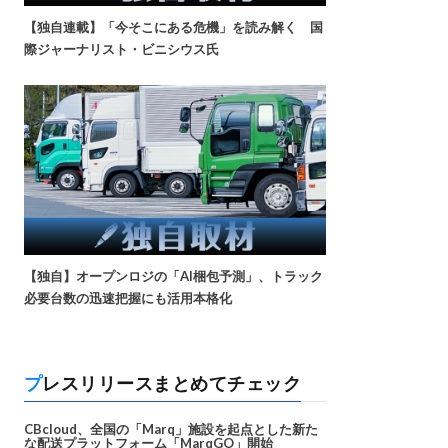
【独自連載】「今そこにある危機」を読み解く 国
際ジャーナリスト・ビニシウス氏
【独自】オープンロジの「AI梱包予測」、トラック
必要台数の迅速把握にも活用本格化
プレスリリースまとめてチェック
CBcloud、全国の「Marq」施設を起点とした新た
な配送プラットフォーム「MarqGO」開始