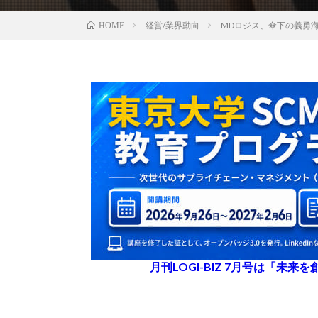
経営/業界動向
MDロジス、傘下の義勇
HOME
月刊LOGI-BIZ 7月号は「未