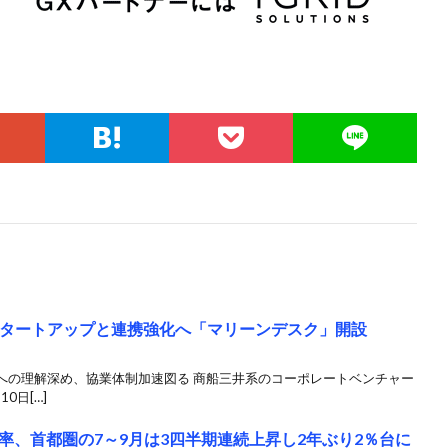
スタートアップと連携強化へ「マリーンデスク」開設
への理解深め、協業体制加速図る 商船三井系のコーポレートベンチャー
0日[…]
率、首都圏の7～9月は3四半期連続上昇し2年ぶり2％台に