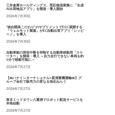
三井倉庫ホールディングス、受託物流業務に 「生成
AI出荷検品アプリ」を開発・導入開始
2026年7月30日
“独自開発こだわり”のサプリメントでD2C展開する
「ウェルモット製薬」がEC自動出荷アプリ「シッピ
ーノ」を導入
2026年7月30日
自動車船の荷役中断を抑制する自動車移動用「スケ
ーター」を開発・導入 ～自力走行できない車両を約
5分で移動可能に～
2026年7月27日
【㈱ハナインターナショナル×星清重機運輸㈱】グ
ループ会社で販売力の更なる強化ねらう
2026年7月27日
東京ミッドタウン八重洲でロボット配送サービスを
本格始動
2026年7月27日