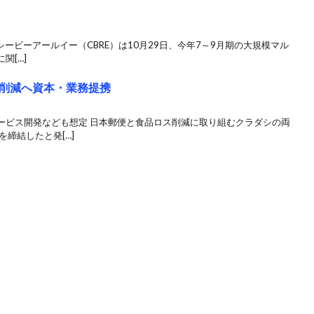
 シービーアールイー（CBRE）は10月29日、今年7～9月期の大規模マル
関[…]
削減へ資本・業務提携
ービス開発なども想定 日本郵便と食品ロス削減に取り組むクラダシの両
締結したと発[…]