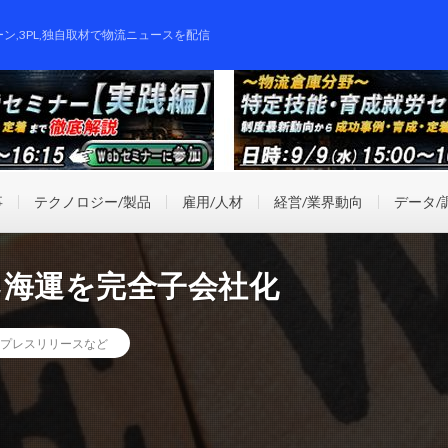
ーン,3PL,独自取材で物流ニュースを配信
事
テクノロジー/製品
雇用/人材
経営/業界動向
データ/
勇海運を完全子会社化
プレスリリースなど