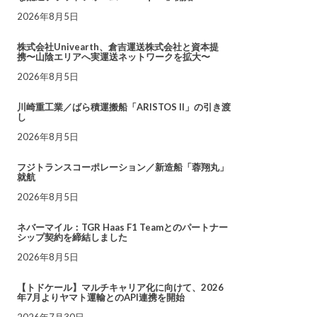
2026年8月5日
株式会社Univearth、倉吉運送株式会社と資本提
携〜山陰エリアへ実運送ネットワークを拡大〜
2026年8月5日
川崎重工業／ばら積運搬船「ARISTOS II」の引き渡
し
2026年8月5日
フジトランスコーポレーション／新造船「蓉翔丸」
就航
2026年8月5日
ネバーマイル：TGR Haas F1 Teamとのパートナー
シップ契約を締結しました
2026年8月5日
【トドケール】マルチキャリア化に向けて、2026
年7月よりヤマト運輸とのAPI連携を開始
2026年7月30日