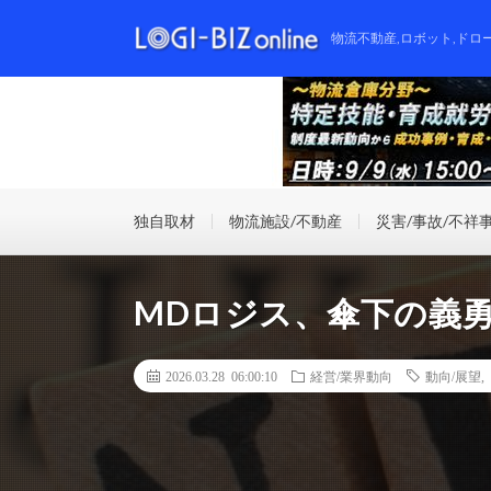
物流不動産,ロボット,ドロ
独自取材
物流施設/不動産
災害/事故/不祥
MDロジス、傘下の義
2026.03.28 06:00:10
経営/業界動向
動向/展望
,