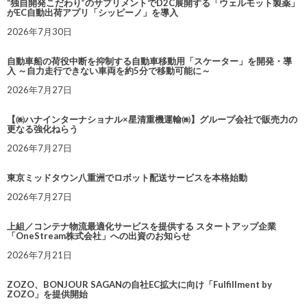
“独自開発こだわり”のサプリメントでD2C展開する「ウェルモット製薬」
がEC自動出荷アプリ「シッピーノ」を導入
2026年7月30日
自動車船の荷役中断を抑制する自動車移動用「スケーター」を開発・導
入 ～自力走行できない車両を約5分で移動可能に～
2026年7月27日
【㈱ハナインターナショナル×星清重機運輸㈱】グループ会社で販売力の
更なる強化ねらう
2026年7月27日
東京ミッドタウン八重洲でロボット配送サービスを本格始動
2026年7月27日
上組／コンテナ物流最適化サービスを提供する スタートアップ企業
「OneStream株式会社」への出資のお知らせ
2026年7月21日
ZOZO、BONJOUR SAGANの自社EC拡大に向け「Fulfillment by
ZOZO」を提供開始