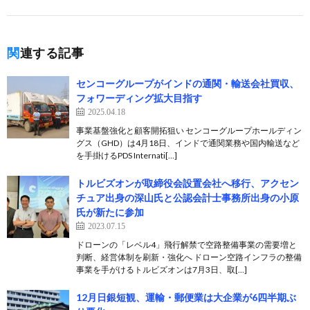
関連する記事
センコーグループがインドの通関・輸送会社買収、
フォワーディング拡大目指す
2025.04.18
事業基盤強化と顧客開拓狙い センコーグループホールディン
グス（GHD）は4月18日、インドで通関業務や国内輸送など
を手掛けるPDS Internati[…]
トルビズオンが取締役会設置会社へ移行、アクセン
チュア出身の深山氏と公認会計士事務所出身の小原
氏が新たに参加
2023.07.15
ドローンの「レベル4」飛行解禁で空路整備事業の需要増と
判断、経営体制を刷新・強化へ ドローン空路インフラの整備
事業を手がけるトルビズオンは7月3日、取[…]
12月日銀短観、運輸・郵便業は大企業が6四半期ぶ