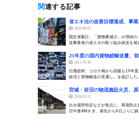
関連する記事
省エネ法の改善目標達成、事業
2020.06.07
国交省集計、「貨物量減少」が理由の
送事業者の省エネの取り組み状況を発表し
21年度の国内貨物総輸送量、
2021.03.30
日通総研、コロナ禍から回復も19年度
経済と貨物輸送の見通し」を改訂した。 
宮城・岩沼の物流施設火災、原
2020.05.11
出火場所特定などが焦点に、再発防止急
日午後4時すぎ、発生から6日ぶりに鎮火