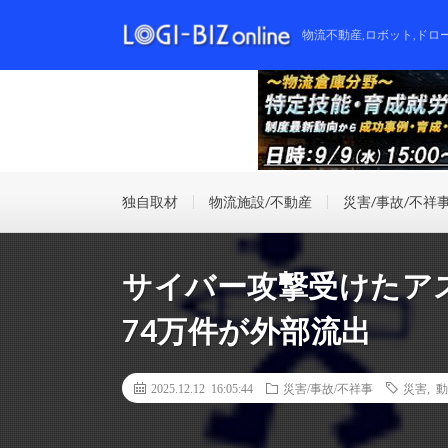
物流不動産,ロボット,ドロ
独自取材
物流施設/不動産
災害/事故/不祥
サイバー攻撃受けたア
74万件が外部流出
2025.12.12 16:05:44
災害/事故/不祥事
災害
,
動