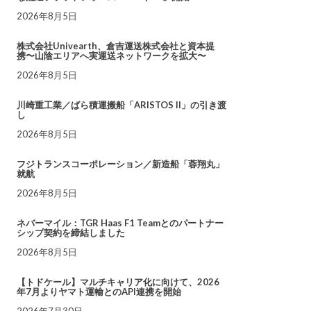
2026年8月5日
株式会社Univearth、倉吉運送株式会社と資本提
携〜山陰エリアへ実運送ネットワークを拡大〜
2026年8月5日
川崎重工業／ばら積運搬船「ARISTOS II」の引き渡
し
2026年8月5日
フジトランスコーポレーション／新造船「蓉翔丸」
就航
2026年8月5日
ネバーマイル：TGR Haas F1 Teamとのパートナー
シップ契約を締結しました
2026年8月5日
【トドケール】マルチキャリア化に向けて、2026
年7月よりヤマト運輸とのAPI連携を開始
2026年7月30日