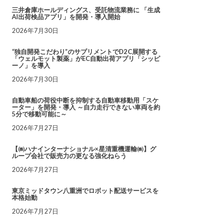
三井倉庫ホールディングス、受託物流業務に 「生成
AI出荷検品アプリ」を開発・導入開始
2026年7月30日
“独自開発こだわり”のサプリメントでD2C展開する
「ウェルモット製薬」がEC自動出荷アプリ「シッピ
ーノ」を導入
2026年7月30日
自動車船の荷役中断を抑制する自動車移動用「スケ
ーター」を開発・導入 ～自力走行できない車両を約
5分で移動可能に～
2026年7月27日
【㈱ハナインターナショナル×星清重機運輸㈱】グ
ループ会社で販売力の更なる強化ねらう
2026年7月27日
東京ミッドタウン八重洲でロボット配送サービスを
本格始動
2026年7月27日