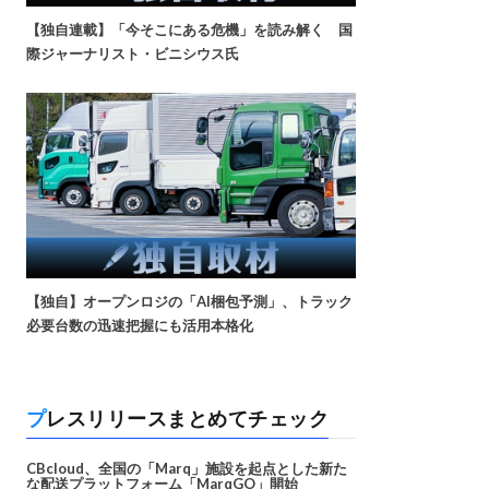
【独自連載】「今そこにある危機」を読み解く 国
際ジャーナリスト・ビニシウス氏
【独自】オープンロジの「AI梱包予測」、トラック
必要台数の迅速把握にも活用本格化
プレスリリースまとめてチェック
CBcloud、全国の「Marq」施設を起点とした新た
な配送プラットフォーム「MarqGO」開始