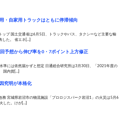
用・自家用トラックはともに停滞傾向
トップ 国土交通省は6月5日、トラックやバス、タクシーなど主要な輸
た。 省エネ[…]
前回予想から伸び率を0・7ポイント上方修正
水準には依然届かずと想定 日通総合研究所は3月30日、「2021年度の
国内貨[…]
因究明が本格化
務 宮城県岩沼市の物流施設「プロロジスパーク岩沼1」の火災は5月6
した。けが[…]