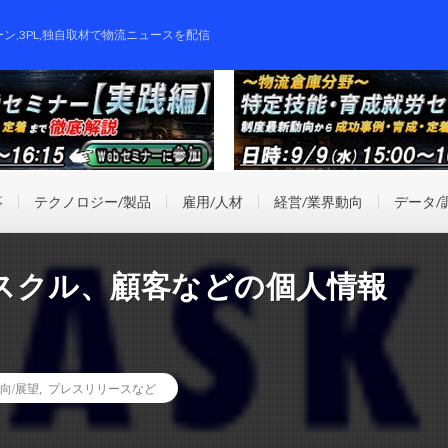
ーン,3PL,独自取材で物流ニュースを配信
事
テクノロジー/製品
雇用/人材
経営/業界動向
データ/
スクル、顧客などの個人情報
向/展望
,
プレスリリースなど