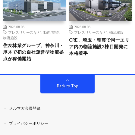
2026.08.06
2026.08.06
プレスリリースなど
,
動向/展望
,
プレスリリースなど
,
物流施設
物流施設
CRE、埼玉・朝霞で同一エリ
住友林業グループ、神奈川・
ア内の物流施設2棟目開発に
厚木で初の自社運営型物流拠
本格着手
点が稼働開始
Back to Top
メルマガ会員登録
プライバシーポリシー