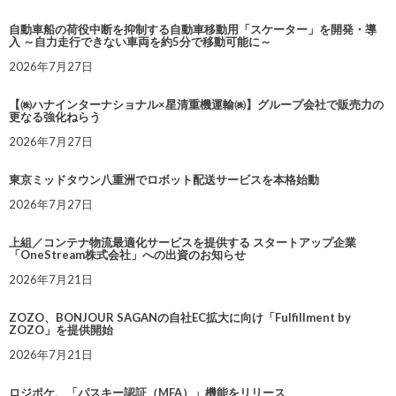
自動車船の荷役中断を抑制する自動車移動用「スケーター」を開発・導
入 ～自力走行できない車両を約5分で移動可能に～
2026年7月27日
【㈱ハナインターナショナル×星清重機運輸㈱】グループ会社で販売力の
更なる強化ねらう
2026年7月27日
東京ミッドタウン八重洲でロボット配送サービスを本格始動
2026年7月27日
上組／コンテナ物流最適化サービスを提供する スタートアップ企業
「OneStream株式会社」への出資のお知らせ
2026年7月21日
ZOZO、BONJOUR SAGANの自社EC拡大に向け「Fulfillment by
ZOZO」を提供開始
2026年7月21日
ロジポケ、「パスキー認証（MFA）」機能をリリース