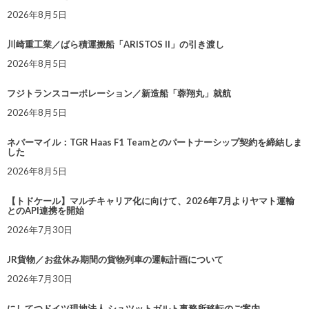
2026年8月5日
川崎重工業／ばら積運搬船「ARISTOS II」の引き渡し
2026年8月5日
フジトランスコーポレーション／新造船「蓉翔丸」就航
2026年8月5日
ネバーマイル：TGR Haas F1 Teamとのパートナーシップ契約を締結しま
した
2026年8月5日
【トドケール】マルチキャリア化に向けて、2026年7月よりヤマト運輸
とのAPI連携を開始
2026年7月30日
JR貨物／お盆休み期間の貨物列車の運転計画について
2026年7月30日
にしてつドイツ現地法人 シュツットガルト事務所移転のご案内