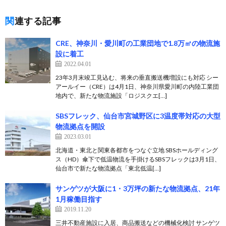
関連する記事
CRE、神奈川・愛川町の工業団地で1.8万㎡の物流施
設に着工
2022.04.01
23年3月末竣工見込む、将来の垂直搬送機増設にも対応 シー
アールイー（CRE）は4月1日、神奈川県愛川町の内陸工業団
地内で、新たな物流施設「ロジスクエ[…]
SBSフレック、仙台市宮城野区に3温度帯対応の大型
物流拠点を開設
2023.03.01
北海道・東北と関東各都市をつなぐ立地 SBSホールディング
ス（HD）傘下で低温物流を手掛けるSBSフレックは3月1日、
仙台市で新たな物流拠点「東北低温[…]
サンゲツが大阪に1・3万坪の新たな物流拠点、21年
1月稼働目指す
2019.11.20
三井不動産施設に入居、商品搬送などの機械化検討 サンゲツ