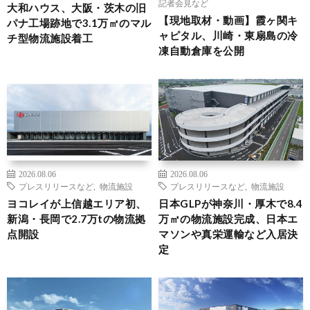
記者会見など
大和ハウス、大阪・茨木の旧
【現地取材・動画】霞ヶ関キ
パナ工場跡地で3.1万㎡のマル
ャピタル、川崎・東扇島の冷
チ型物流施設着工
凍自動倉庫を公開
2026.08.06
2026.08.06
プレスリリースなど
,
物流施設
プレスリリースなど
,
物流施設
ヨコレイが上信越エリア初、
日本GLPが神奈川・厚木で8.4
新潟・長岡で2.7万tの物流拠
万㎡の物流施設完成、日本エ
点開設
マソンや真栄運輸など入居決
定