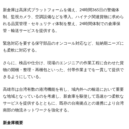
新倉庫は高床式プラットフォームを備え、24時間365日の警備体
制、監視カメラ、空調設備などを導入。ハイテク関連貨物に求めら
れる品質管理・セキュリティ体制を整え、24時間体制での倉庫保
管・輸送サービスを提供する。
緊急対応を要する保守部品のオンコール対応など、短納期ニーズに
も柔軟に対応する。
さらに、検品や仕分け、現場のエンジニアの作業工程に合わせた貨
物の開梱・整理・再梱包といった、付帯作業までを一貫して提供で
きるようにしている。
高雄市は台湾有数の港湾機能を有し、域内外への輸送において重要
な地域となっているのを考慮し、新倉庫を駆使して迅速かつ柔軟な
サービスを提供するとともに、既存の台南拠点との連携により台湾
南部の物流ネットワークを強化する。
新倉庫概要