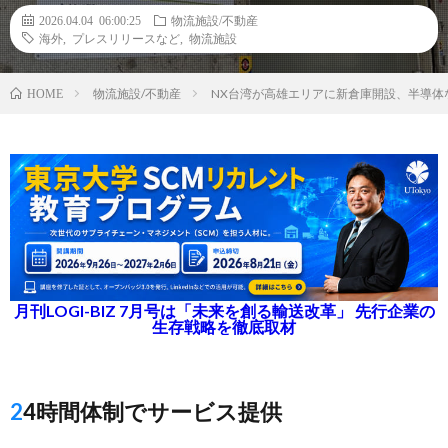
2026.04.04 06:00:25
物流施設/不動産
海外
,
プレスリリースなど
,
物流施設
物流施設/不動産
NX台湾が高雄エリアに新倉庫開設、半導体
HOME
月刊LOGI-BIZ 7月号は「未来を創る輸送改革」 先行企業の
生存戦略を徹底取材
24時間体制でサービス提供