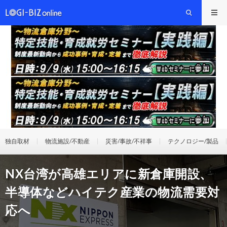
独自取材
物流施設/不動産
災害/事故/不祥事
テクノロジー/製品
NX台湾が高雄エリアに新倉庫開設、
半導体などハイテク産業の物流需要対
応へ