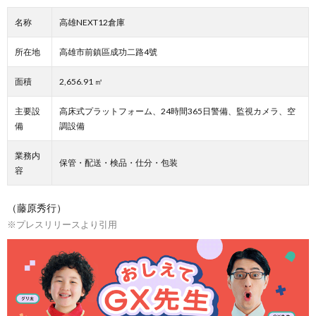
名称
高雄NEXT12倉庫
所在地
高雄市前鎮區成功二路4號
面積
2,656.91 ㎡
主要設
高床式プラットフォーム、24時間365日警備、監視カメラ、空
備
調設備
業務内
保管・配送・検品・仕分・包装
容
（藤原秀行）
※プレスリリースより引用