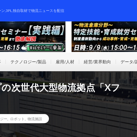
ーン,3PL,独自取材で物流ニュースを配信
事
テクノロジー/製品
雇用/人材
経営/業界動向
データ/
プの次世代大型物流拠点「Xフ
ジー
,
ロボット
,
物流施設