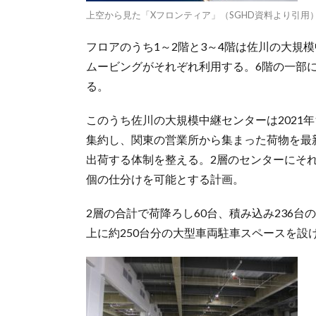
上空から見た「Xフロンティア」（SGHD資料より引用
フロアのうち1～2階と3～4階は佐川の大規模中
ムービングがそれぞれ利用する。6階の一部に
る。
このうち佐川の大規模中継センターは2021
集約し、関東の営業所から集まった荷物を最
出荷する体制を整える。2層のセンターにそれ
個の仕分けを可能とする計画。
2層の合計で荷降ろし60台、積み込み236台
上に約250台分の大型車両駐車スペースを設