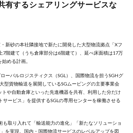
東京・新砂の本社隣接地で新たに開発した大型物流拠点「Xフ
7階建て（うち倉庫部分は6階建て）、延べ床面積は17万
を始める計画。
グローバルロジスティクス（SGL）、国際物流を担うSGHグ
や大型貨物輸送を展開しているSGムービングの主要事業会
ボットや自動倉庫といった先進機器を共有、利用した分だけ
トサービス」を提供するSGLの専用センターを稼働させる
術も取り入れて「輸送能力の進化」「新たなソリューショ
献」を実現。国内・国際物流サービスのレベルアップを図