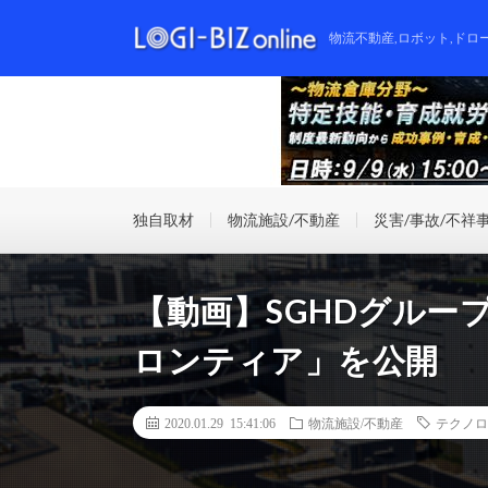
物流不動産,ロボット,ドロ
独自取材
物流施設/不動産
災害/事故/不祥
【動画】SGHDグルー
ロンティア」を公開
2020.01.29 15:41:06
物流施設/不動産
テクノロ