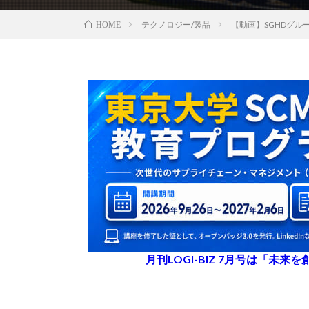
テクノロジー/製品
【動画】SGHDグ
HOME
月刊LOGI-BIZ 7月号は「未