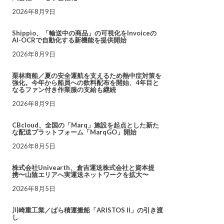
2026年8月9日
Shippio、「輸送中の商品」の可視化をInvoiceの
AI-OCRで自動化する新機能を提供開始
2026年8月9日
栗林商船／夏の安全運航を支えるため熱中症対策を
強化。今年から船員への飲料配布を開始、4年目と
なるファン付き作業服の支給も継続
2026年8月9日
CBcloud、全国の「Marq」施設を起点とした新た
な配送プラットフォーム「MarqGO」開始
2026年8月5日
株式会社Univearth、倉吉運送株式会社と資本提
携〜山陰エリアへ実運送ネットワークを拡大〜
2026年8月5日
川崎重工業／ばら積運搬船「ARISTOS II」の引き渡
し