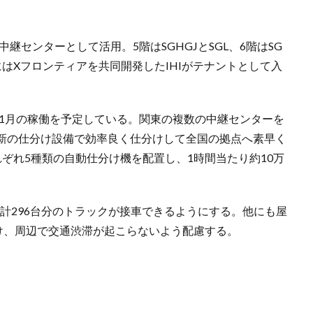
）
継センターとして活用。5階はSGHGJとSGL、6階はSG
はXフロンティアを共同開発したIHIがテナントとして入
年1月の稼働を予定している。関東の複数の中継センターを
新の仕分け設備で効率良く仕分けして全国の拠点へ素早く
ぞれ5種類の自動仕分け機を配置し、1時間当たり約10万
の計296台分のトラックが接車できるようにする。他にも屋
け、周辺で交通渋滞が起こらないよう配慮する。