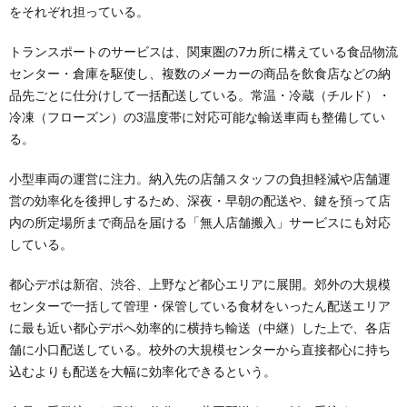
をそれぞれ担っている。
トランスポートのサービスは、関東圏の7カ所に構えている食品物流
センター・倉庫を駆使し、複数のメーカーの商品を飲食店などの納
品先ごとに仕分けして一括配送している。常温・冷蔵（チルド）・
冷凍（フローズン）の3温度帯に対応可能な輸送車両も整備してい
る。
小型車両の運営に注力。納入先の店舗スタッフの負担軽減や店舗運
営の効率化を後押しするため、深夜・早朝の配送や、鍵を預って店
内の所定場所まで商品を届ける「無人店舗搬入」サービスにも対応
している。
都心デポは新宿、渋谷、上野など都心エリアに展開。郊外の大規模
センターで一括して管理・保管している食材をいったん配送エリア
に最も近い都心デポへ効率的に横持ち輸送（中継）した上で、各店
舗に小口配送している。校外の大規模センターから直接都心に持ち
込むよりも配送を大幅に効率化できるという。