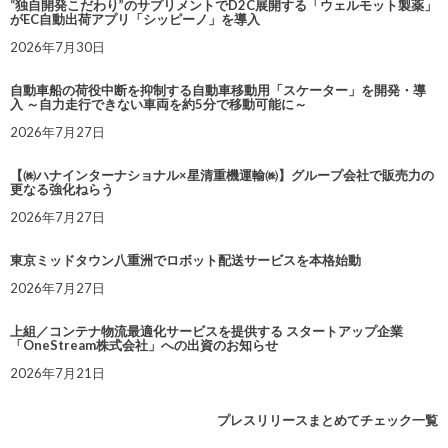
“独自開発こだわり”のサプリメントでD2C展開する「ウェルモット製薬」
がEC自動出荷アプリ「シッピーノ」を導入
2026年7月30日
自動車船の荷役中断を抑制する自動車移動用「スケーター」を開発・導
入 ～自力走行できない車両を約5分で移動可能に～
2026年7月27日
【㈱ハナインターナショナル×星清重機運輸㈱】グループ会社で販売力の
更なる強化ねらう
2026年7月27日
東京ミッドタウン八重洲でロボット配送サービスを本格始動
2026年7月27日
上組／コンテナ物流最適化サービスを提供する スタートアップ企業
「OneStream株式会社」への出資のお知らせ
2026年7月21日
プレスリリースまとめてチェック一覧