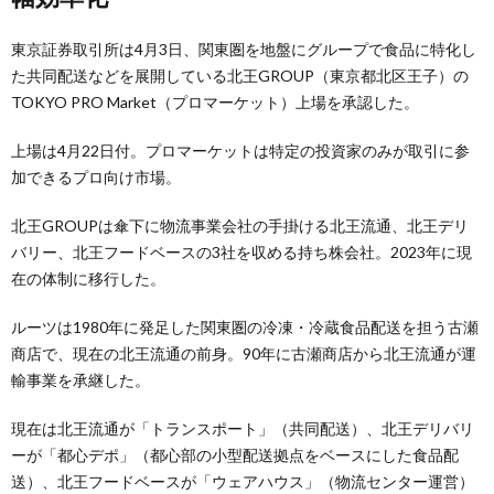
東京証券取引所は4月3日、関東圏を地盤にグループで食品に特化し
た共同配送などを展開している北王GROUP（東京都北区王子）の
TOKYO PRO Market（プロマーケット）上場を承認した。
上場は4月22日付。プロマーケットは特定の投資家のみが取引に参
加できるプロ向け市場。
北王GROUPは傘下に物流事業会社の手掛ける北王流通、北王デリ
バリー、北王フードベースの3社を収める持ち株会社。2023年に現
在の体制に移行した。
ルーツは1980年に発足した関東圏の冷凍・冷蔵食品配送を担う古瀬
商店で、現在の北王流通の前身。90年に古瀬商店から北王流通が運
輸事業を承継した。
現在は北王流通が「トランスポート」（共同配送）、北王デリバリ
ーが「都心デポ」（都心部の小型配送拠点をベースにした食品配
送）、北王フードベースが「ウェアハウス」（物流センター運営）