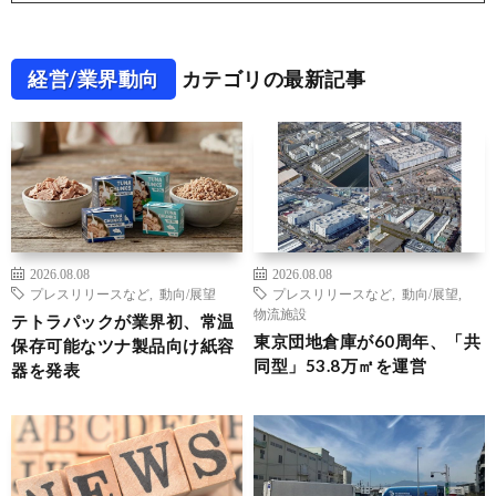
経営/業界動向
カテゴリの最新記事
2026.08.08
2026.08.08
プレスリリースなど
,
動向/展望
プレスリリースなど
,
動向/展望
,
物流施設
テトラパックが業界初、常温
東京団地倉庫が60周年、「共
保存可能なツナ製品向け紙容
同型」53.8万㎡を運営
器を発表