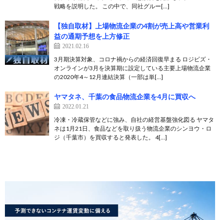
戦略を説明した。 この中で、同社グルー[…]
【独自取材】上場物流企業の4割が売上高や営業利
益の通期予想を上方修正
2021.02.16
3月期決算対象、コロナ禍からの経済回復早まる ロジビズ・
オンラインが3月を決算期に設定している主要上場物流企業
の2020年4～12月連結決算（一部は単[…]
ヤマタネ、千葉の食品物流企業を4月に買収へ
2022.01.21
冷凍・冷蔵保管などに強み、自社の経営基盤強化図る ヤマタ
ネは1月21日、食品などを取り扱う物流企業のシンヨウ・ロ
ジ（千葉市）を買収すると発表した。 4[…]