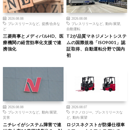
2026.08.08
2026.08.08
プレスリリースなど
,
提携/合弁な
プレスリリースなど
,
動向/展望
,
ど
自動運転
三菱商事とメディパルHD、医
T2が品質マネジメントシステ
療機関の経営効率化支援で連
ムの国際規格「ISO9001」認
携強化
証取得、自動運転分野で国内
初
2026.08.08
2026.08.07
プレスリリースなど
,
動向/展望
,
テクノロジー
,
プレスリリースな
災害
ど
,
動向/展望
ニチレイがシステム障害で連
ロジスネクストが防爆仕様車