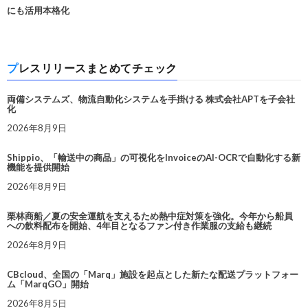
にも活用本格化
プレスリリースまとめてチェック
両備システムズ、物流自動化システムを手掛ける 株式会社APTを子会社
化
2026年8月9日
Shippio、「輸送中の商品」の可視化をInvoiceのAI-OCRで自動化する新
機能を提供開始
2026年8月9日
栗林商船／夏の安全運航を支えるため熱中症対策を強化。今年から船員
への飲料配布を開始、4年目となるファン付き作業服の支給も継続
2026年8月9日
CBcloud、全国の「Marq」施設を起点とした新たな配送プラットフォー
ム「MarqGO」開始
2026年8月5日