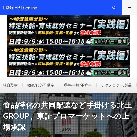
独自取材
物流施設/不動産
災害/事故/不祥事
テクノロジー/製品
食品特化の共同配送など手掛ける北王
GROUP、東証プロマーケットへの上
場承認