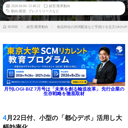
2026.04.04 13:48:22
経営/業界動向
動向/展望
,
プレスリリースなど
経営/業界動向
食品特化の共同配送など手掛ける北王GROU
HOME
月刊LOGI-BIZ 7月号は「未来を創る輸送改革」 先行企業の
生存戦略を徹底取材
4月22日付、小型の「都心デポ」活用し大
幅効率化