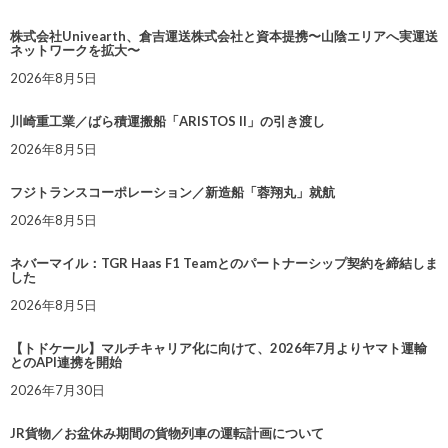
株式会社Univearth、倉吉運送株式会社と資本提携〜山陰エリアへ実運送
ネットワークを拡大〜
2026年8月5日
川崎重工業／ばら積運搬船「ARISTOS II」の引き渡し
2026年8月5日
フジトランスコーポレーション／新造船「蓉翔丸」就航
2026年8月5日
ネバーマイル：TGR Haas F1 Teamとのパートナーシップ契約を締結しま
した
2026年8月5日
【トドケール】マルチキャリア化に向けて、2026年7月よりヤマト運輸
とのAPI連携を開始
2026年7月30日
JR貨物／お盆休み期間の貨物列車の運転計画について