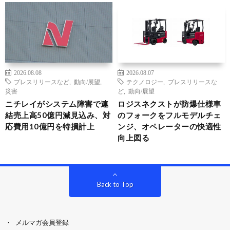
2026.08.08
2026.08.07
プレスリリースなど
,
動向/展望
,
テクノロジー
,
プレスリリースな
災害
ど
,
動向/展望
ニチレイがシステム障害で連
ロジスネクストが防爆仕様車
結売上高50億円減見込み、対
のフォークをフルモデルチェ
応費用10億円を特損計上
ンジ、オペレーターの快適性
向上図る
Back to Top
メルマガ会員登録