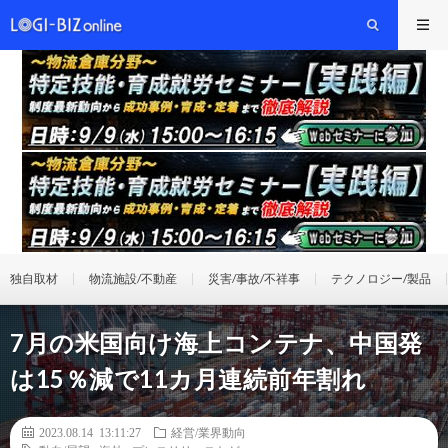
独自取材
物流施設/不動産
災害/事故/不祥事
テクノロジー/製品
7月の米国向け海上コンテナ、中国発
は15％減で11カ月連続前年割れ
2023.08.14 13:11:27
経営/業界動向