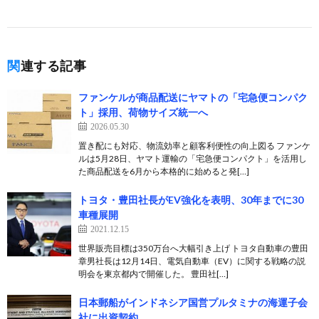
関連する記事
ファンケルが商品配送にヤマトの「宅急便コンパク
ト」採用、荷物サイズ統一へ
2026.05.30
置き配にも対応、物流効率と顧客利便性の向上図る ファンケ
ルは5月28日、ヤマト運輸の「宅急便コンパクト」を活用し
た商品配送を6月から本格的に始めると発[…]
トヨタ・豊田社長がEV強化を表明、30年までに30
車種展開
2021.12.15
世界販売目標は350万台へ大幅引き上げ トヨタ自動車の豊田
章男社長は12月14日、電気自動車（EV）に関する戦略の説
明会を東京都内で開催した。 豊田社[…]
日本郵船がインドネシア国営プルタミナの海運子会
社に出資契約