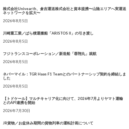
株式会社Univearth、倉吉運送株式会社と資本提携〜山陰エリアへ実運送
ネットワークを拡大〜
2026年8月5日
川崎重工業／ばら積運搬船「ARISTOS II」の引き渡し
2026年8月5日
フジトランスコーポレーション／新造船「蓉翔丸」就航
2026年8月5日
ネバーマイル：TGR Haas F1 Teamとのパートナーシップ契約を締結しま
した
2026年8月5日
【トドケール】マルチキャリア化に向けて、2026年7月よりヤマト運輸
とのAPI連携を開始
2026年7月30日
JR貨物／お盆休み期間の貨物列車の運転計画について