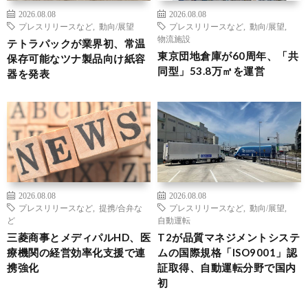
2026.08.08
2026.08.08
プレスリリースなど
,
動向/展望
プレスリリースなど
,
動向/展望
,
物流施設
テトラパックが業界初、常温
東京団地倉庫が60周年、「共
保存可能なツナ製品向け紙容
同型」53.8万㎡を運営
器を発表
2026.08.08
2026.08.08
プレスリリースなど
,
提携/合弁な
プレスリリースなど
,
動向/展望
,
ど
自動運転
三菱商事とメディパルHD、医
T2が品質マネジメントシステ
療機関の経営効率化支援で連
ムの国際規格「ISO9001」認
携強化
証取得、自動運転分野で国内
初