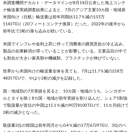
米調査機関デカルト・データマインが8月14日公表した海上コンテ
ナ輸送量実績調査結果によると、7月のアジア主要10カ国・地域発
米国向け（往航）輸送量は前年同期比12.7％減の153万
1143TEU（20フィートコンテナ換算）だった。2022年の後半から
前年比で2桁の落ち込みが続いている。
米国でインフレや金利上昇に伴って消費者の購買意欲が冷え込み、
製品の在庫解消が滞っていることが影響している。主要品目の中で
も割合が大きい家具類や機械類、プラスチックが伸びていない。
世界から米国向けの輸送量全体を見ても、7月は11.7％減の218万
4835TEUで、やはり2桁の減少を記録した。
国・地域別の7月実績を見ると、10カ国・地域のうち、シンガポー
ルとタイを除く8カ国・地域が前年実績を割り込んだ。シェア5割強
で取扱量が首位の中国は15.1％減の90万8100TEUで、11カ月続けて
2桁の減少となった。
取扱量2位の韓国は前年同月から0.4％減の17万6729TEU、3位のベ