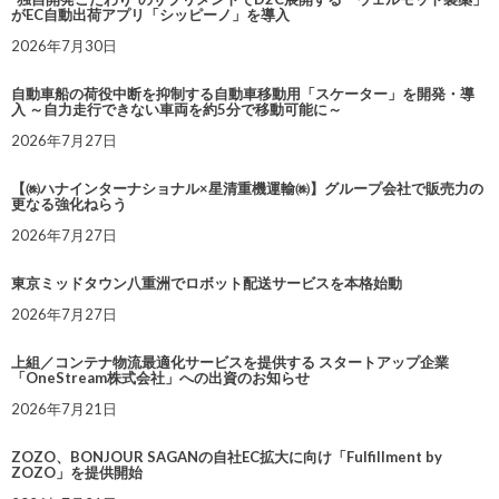
がEC自動出荷アプリ「シッピーノ」を導入
2026年7月30日
自動車船の荷役中断を抑制する自動車移動用「スケーター」を開発・導
入 ～自力走行できない車両を約5分で移動可能に～
2026年7月27日
【㈱ハナインターナショナル×星清重機運輸㈱】グループ会社で販売力の
更なる強化ねらう
2026年7月27日
東京ミッドタウン八重洲でロボット配送サービスを本格始動
2026年7月27日
上組／コンテナ物流最適化サービスを提供する スタートアップ企業
「OneStream株式会社」への出資のお知らせ
2026年7月21日
ZOZO、BONJOUR SAGANの自社EC拡大に向け「Fulfillment by
ZOZO」を提供開始