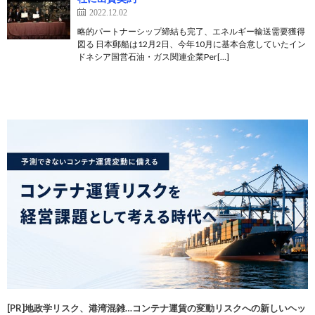
2022.12.02
略的パートナーシップ締結も完了、エネルギー輸送需要獲得
図る 日本郵船は12月2日、今年10月に基本合意していたイン
ドネシア国営石油・ガス関連企業Per[…]
[PR]地政学リスク、港湾混雑…コンテナ運賃の変動リスクへの新しいヘッ