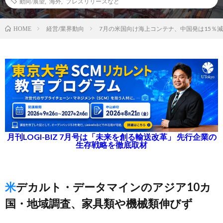
動向/展望
,
海外
,
プレスリリースなど
経営/業界動向
7月の米国向け海上コンテナ、中国発は15％減
HOME
月刊LOGI-BIZ 7月号は「未来を創る輸送改革」 先行企業の
生存戦略を徹底取材
米デカルト・データマインのアジア10カ
国・地域調査、家具類や機械類伸びず