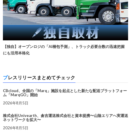
【独自】オープンロジの「AI梱包予測」、トラック必要台数の迅速把握
にも活用本格化
プレスリリースまとめてチェック
CBcloud、全国の「Marq」施設を起点とした新たな配送プラットフォー
ム「MarqGO」開始
2026年8月5日
株式会社Univearth、倉吉運送株式会社と資本提携〜山陰エリアへ実運送
ネットワークを拡大〜
2026年8月5日