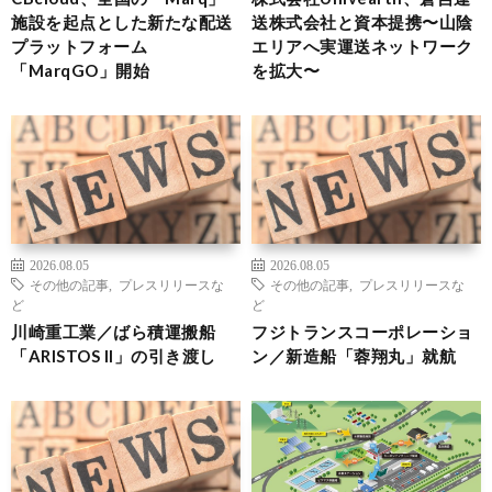
施設を起点とした新たな配送
送株式会社と資本提携〜山陰
プラットフォーム
エリアへ実運送ネットワーク
「MarqGO」開始
を拡大〜
2026.08.05
2026.08.05
その他の記事
,
プレスリリースな
その他の記事
,
プレスリリースな
ど
ど
川崎重工業／ばら積運搬船
フジトランスコーポレーショ
「ARISTOS II」の引き渡し
ン／新造船「蓉翔丸」就航