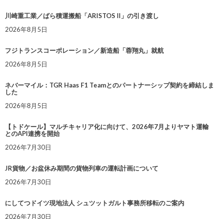
川崎重工業／ばら積運搬船「ARISTOS II」の引き渡し
2026年8月5日
フジトランスコーポレーション／新造船「蓉翔丸」就航
2026年8月5日
ネバーマイル：TGR Haas F1 Teamとのパートナーシップ契約を締結しま
した
2026年8月5日
【トドケール】マルチキャリア化に向けて、2026年7月よりヤマト運輸
とのAPI連携を開始
2026年7月30日
JR貨物／お盆休み期間の貨物列車の運転計画について
2026年7月30日
にしてつドイツ現地法人 シュツットガルト事務所移転のご案内
2026年7月30日