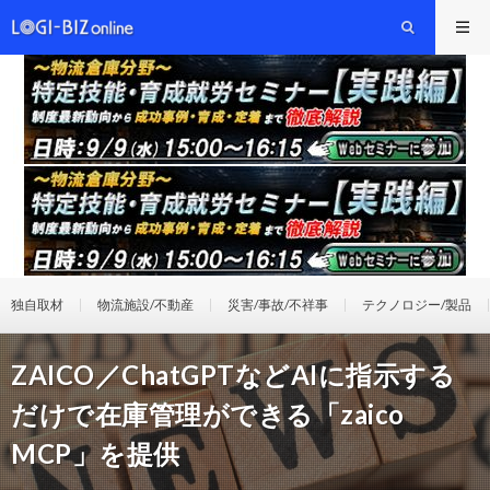
独自取材
物流施設/不動産
災害/事故/不祥事
テクノロジー/製品
ZAICO／ChatGPTなどAIに指示する
だけで在庫管理ができる「zaico
MCP」を提供