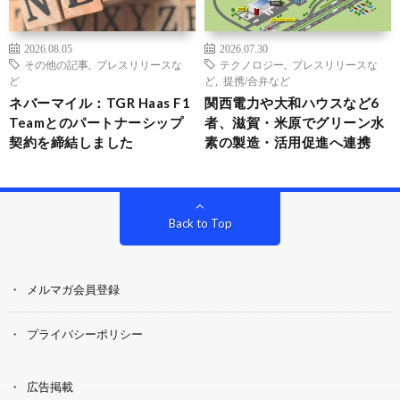
2026.08.05
2026.07.30
その他の記事
,
プレスリリースな
テクノロジー
,
プレスリリースな
ど
ど
,
提携/合弁など
ネバーマイル：TGR Haas F1
関西電力や大和ハウスなど6
Teamとのパートナーシップ
者、滋賀・米原でグリーン水
契約を締結しました
素の製造・活用促進へ連携
Back to Top
メルマガ会員登録
プライバシーポリシー
広告掲載