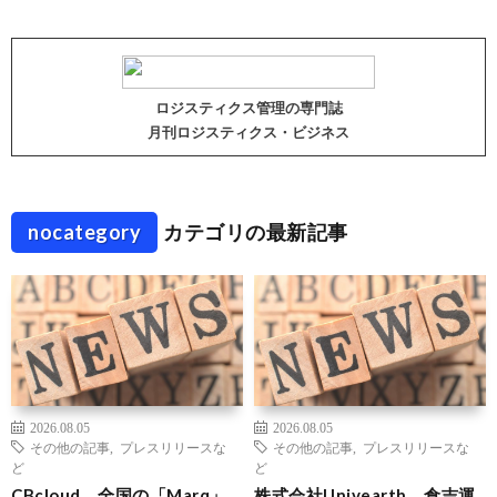
ロジスティクス管理の専門誌
月刊ロジスティクス・ビジネス
nocategory
カテゴリの最新記事
2026.08.05
2026.08.05
その他の記事
,
プレスリリースな
その他の記事
,
プレスリリースな
ど
ど
CBcloud、全国の「Marq」
株式会社Univearth、倉吉運