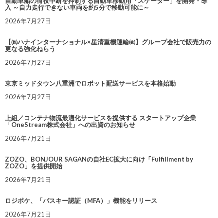
自動車船の荷役中断を抑制する自動車移動用「スケーター」を開発・導
入 ～自力走行できない車両を約5分で移動可能に～
2026年7月27日
【㈱ハナインターナショナル×星清重機運輸㈱】グループ会社で販売力の
更なる強化ねらう
2026年7月27日
東京ミッドタウン八重洲でロボット配送サービスを本格始動
2026年7月27日
上組／コンテナ物流最適化サービスを提供する スタートアップ企業
「OneStream株式会社」への出資のお知らせ
2026年7月21日
ZOZO、BONJOUR SAGANの自社EC拡大に向け「Fulfillment by
ZOZO」を提供開始
2026年7月21日
ロジポケ、「パスキー認証（MFA）」機能をリリース
2026年7月21日