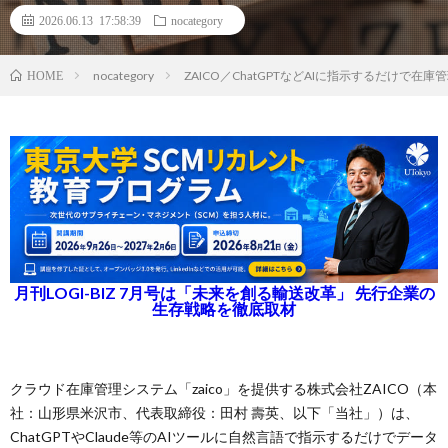
2026.06.13 17:58:39
nocategory
nocategory
ZAICO／ChatGPTなどAIに指示するだけで在庫管
HOME
月刊LOGI-BIZ 7月号は「未来を創る輸送改革」 先行企業の
生存戦略を徹底取材
クラウド在庫管理システム「zaico」を提供する株式会社ZAICO（本
社：山形県米沢市、代表取締役：田村 壽英、以下「当社」）は、
ChatGPTやClaude等のAIツールに自然言語で指示するだけでデータ