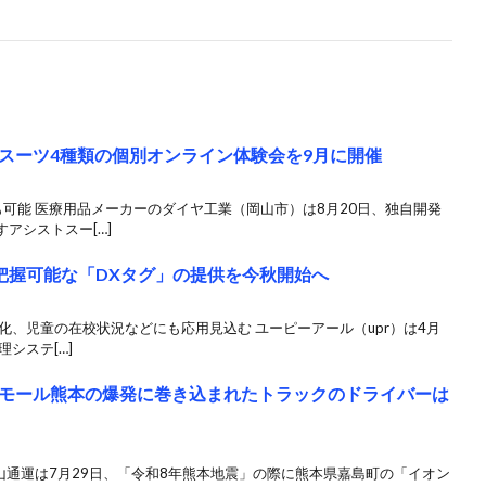
スーツ4種類の個別オンライン体験会を9月に開催
可能 医療用品メーカーのダイヤ工業（岡山市）は8月20日、独自開発
アシストスー[…]
置把握可能な「DXタグ」の提供を今秋開始へ
量化、児童の在校状況などにも応用見込む ユーピーアール（upr）は4月
システ[…]
モール熊本の爆発に巻き込まれたトラックのドライバーは
山通運は7月29日、「令和8年熊本地震」の際に熊本県嘉島町の「イオン