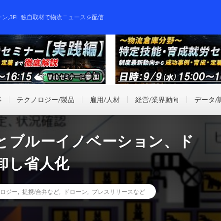
ーン,3PL,独自取材で物流ニュースを配信
事
テクノロジー/製品
雇用/人材
経営/業界動向
データ/
とブルーイノベーション、ド
卸し省人化
ロジー
,
提携/合弁など
,
ドローン
,
プレスリリースなど