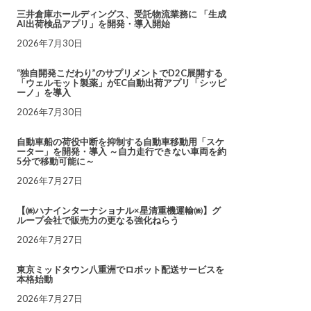
三井倉庫ホールディングス、受託物流業務に 「生成
AI出荷検品アプリ」を開発・導入開始
2026年7月30日
“独自開発こだわり”のサプリメントでD2C展開する
「ウェルモット製薬」がEC自動出荷アプリ「シッピ
ーノ」を導入
2026年7月30日
自動車船の荷役中断を抑制する自動車移動用「スケ
ーター」を開発・導入 ～自力走行できない車両を約
5分で移動可能に～
2026年7月27日
【㈱ハナインターナショナル×星清重機運輸㈱】グ
ループ会社で販売力の更なる強化ねらう
2026年7月27日
東京ミッドタウン八重洲でロボット配送サービスを
本格始動
2026年7月27日