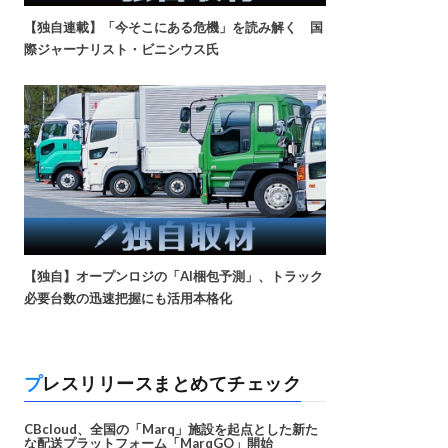
【独自連載】「今そこにある危機」を読み解く 国
際ジャーナリスト・ビニシウス氏
【独自】オープンロジの「AI梱包予測」、トラック
必要台数の迅速把握にも活用本格化
プレスリリースまとめてチェック
CBcloud、全国の「Marq」施設を起点とした新た
な配送プラットフォーム「MarqGO」開始