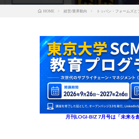
経営/業界動向
トッパン・フォームズと
HOME
月刊LOGI-BIZ 7月号は「未