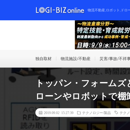
物流不動産,ロボット,ドロ
独自取材
物流施設/不動産
災害/事故/不祥
トッパン・フォームズ
ローンやロボットで棚
2019.09.02 15:27:39
テクノロジー/製品
テクノ