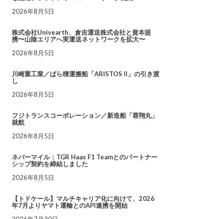
2026年8月5日
株式会社Univearth、倉吉運送株式会社と資本提
携〜山陰エリアへ実運送ネットワークを拡大〜
2026年8月5日
川崎重工業／ばら積運搬船「ARISTOS II」の引き渡
し
2026年8月5日
フジトランスコーポレーション／新造船「蓉翔丸」
就航
2026年8月5日
ネバーマイル：TGR Haas F1 Teamとのパートナー
シップ契約を締結しました
2026年8月5日
【トドケール】マルチキャリア化に向けて、2026
年7月よりヤマト運輸とのAPI連携を開始
2026年7月30日