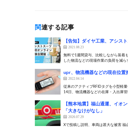
関連する記事
【告知】ダイヤ工業、アシスト
2021.08.23
無料で1週間貸与、比較しながら装着も
した物流などの現場作業の負荷を減らす
upr、物流機器などの現在位
2022.04.14
従来のアクティブRFIDタグを小型軽
14日、物流機器などの在庫・入出庫管理
【熊本地震】福山通運、イオン
「大きなけがなし」
2026.07.29
Xで投稿し説明、車両は甚大な被害 福