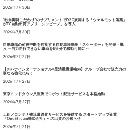
2026年7月30日
“独自開発こだわり”のサプリメントでD2C展開する「ウェルモット製薬」
がEC自動出荷アプリ「シッピーノ」を導入
2026年7月30日
自動車船の荷役中断を抑制する自動車移動用「スケーター」を開発・導
入 ～自力走行できない車両を約5分で移動可能に～
2026年7月27日
【㈱ハナインターナショナル×星清重機運輸㈱】グループ会社で販売力の
更なる強化ねらう
2026年7月27日
東京ミッドタウン八重洲でロボット配送サービスを本格始動
2026年7月27日
上組／コンテナ物流最適化サービスを提供する スタートアップ企業
「OneStream株式会社」への出資のお知らせ
2026年7月21日