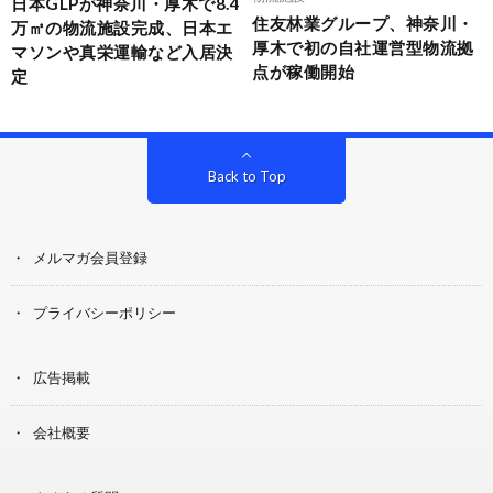
日本GLPが神奈川・厚木で8.4
住友林業グループ、神奈川・
万㎡の物流施設完成、日本エ
厚木で初の自社運営型物流拠
マソンや真栄運輸など入居決
点が稼働開始
定
Back to Top
メルマガ会員登録
プライバシーポリシー
広告掲載
会社概要