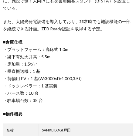
に、施設で働く人向けにも災害用備蓄スタンド（BISTA）を設置し
ている。
また、太陽光発電設備を導入しており、非常時でも施設機能の一部
を継続できる計画。ZEB Ready認証を取得する予定。
■倉庫仕様
・プラットフォーム：高床式 1.0m
・梁下有効天井高：5.5m
・床加重：1.5t/㎡
・垂直搬送機：1 基
・荷物用 EV：1 基(W:3000×D:4,000,3.5t)
・ドックレベラー：1 基実装
・バース数：10 台
・駐車場台数：38 台
■物件概要
名称
SANKEILOGI 戸田