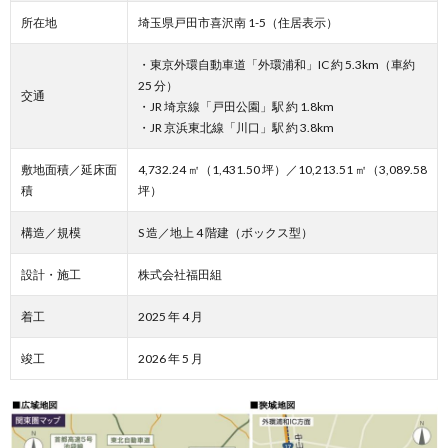
所在地
埼玉県戸田市喜沢南 1-5（住居表示）
・東京外環自動車道「外環浦和」IC 約 5.3km（車約
25 分）
交通
・JR 埼京線「戸田公園」駅 約 1.8km
・JR 京浜東北線「川口」駅 約 3.8km
敷地面積／延床面
4,732.24 ㎡（1,431.50 坪）／10,213.51 ㎡（3,089.58
積
坪）
構造／規模
S 造／地上 4 階建（ボックス型）
設計・施工
株式会社福田組
着工
2025 年 4 月
竣工
2026 年 5 月