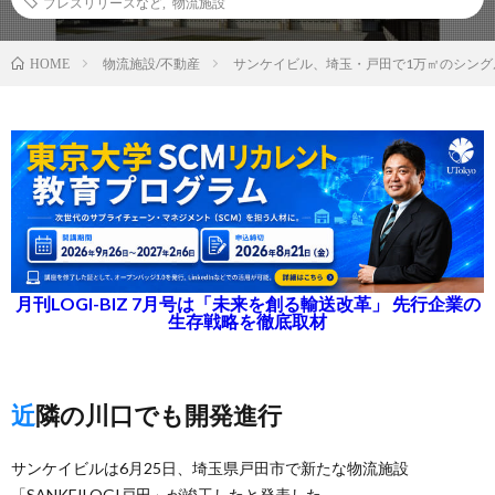
プレスリリースなど
,
物流施設
物流施設/不動産
サンケイビル、埼玉・戸田で1万㎡のシング
HOME
月刊LOGI-BIZ 7月号は「未来を創る輸送改革」 先行企業の
生存戦略を徹底取材
近隣の川口でも開発進行
サンケイビルは6月25日、埼玉県戸田市で新たな物流施設
「SANKEILOGI戸田」が竣工したと発表した。