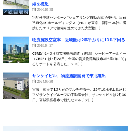
縮を構想
2020.01.28
宅配便中継センターと“シェアリング自動倉庫”が連携、出荷
迅速化 SGホールディングス（HD）が東京・新砂の本社に隣
接したエリアで整備を進めてきた大型物[…]
物流施設空室率、近畿圏は2年半ぶりに10％下回る
2019.04.27
CBREが1～3月期市場動向調査（後編） シービーアールイー
（CBRE）は4月26日、全国の賃貸物流施設市場の動向に関す
るリポートを公表した。 201[…]
サンケイビル、物流施設開発で東北進出
2024.09.30
宮城・富谷で1.5万㎡のマルチ型着手、25年10月竣工見込む
フジサンケイグループの不動産会社、サンケイビルは9月30
日、宮城県富谷市で新たなマルチテ[…]