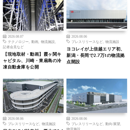
2026.08.07
2026.08.06
テクノロジー
,
動画
,
物流施設
,
プレスリリースなど
,
物流施設
記者会見など
ヨコレイが上信越エリア初、
【現地取材・動画】霞ヶ関キ
新潟・長岡で2.7万tの物流拠
ャピタル、川崎・東扇島の冷
点開設
凍自動倉庫を公開
2026.08.06
2026.08.06
プレスリリースなど
,
物流施設
プレスリリースなど
,
動向/展望
,
物流施設