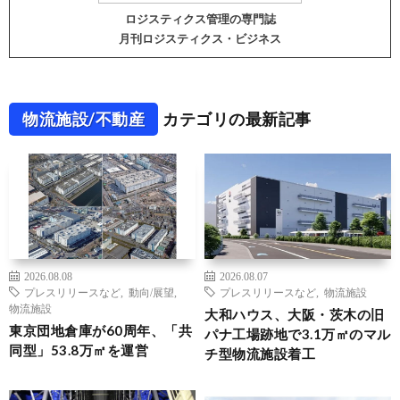
ロジスティクス管理の専門誌
月刊ロジスティクス・ビジネス
物流施設/不動産
カテゴリの最新記事
2026.08.08
2026.08.07
プレスリリースなど
,
動向/展望
,
プレスリリースなど
,
物流施設
物流施設
大和ハウス、大阪・茨木の旧
東京団地倉庫が60周年、「共
パナ工場跡地で3.1万㎡のマル
同型」53.8万㎡を運営
チ型物流施設着工