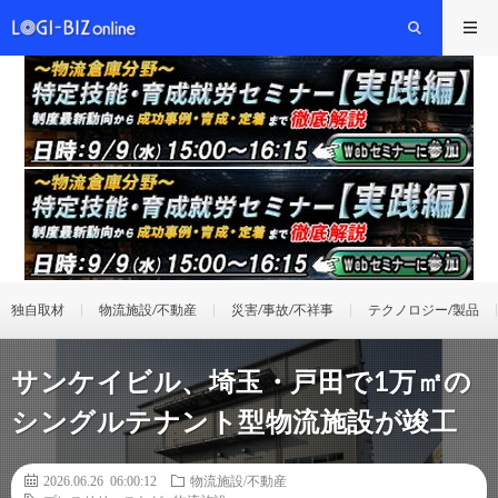
独自取材
物流施設/不動産
災害/事故/不祥事
テクノロジー/製品
サンケイビル、埼玉・戸田で1万㎡の
シングルテナント型物流施設が竣工
2026.06.26 06:00:12
物流施設/不動産