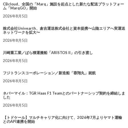
CBcloud、全国の「Marq」施設を起点とした新たな配送プラットフォー
ム「MarqGO」開始
2026年8月5日
株式会社Univearth、倉吉運送株式会社と資本提携〜山陰エリアへ実運送
ネットワークを拡大〜
2026年8月5日
川崎重工業／ばら積運搬船「ARISTOS II」の引き渡し
2026年8月5日
フジトランスコーポレーション／新造船「蓉翔丸」就航
2026年8月5日
ネバーマイル：TGR Haas F1 Teamとのパートナーシップ契約を締結しま
した
2026年8月5日
【トドケール】マルチキャリア化に向けて、2026年7月よりヤマト運輸
とのAPI連携を開始