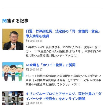
関連する記事
日通・竹津副社長、法定前の「同一労働同一賃金」
導入効果を強調
2019.02.25
19年度からの社員制度改革、約6000人の非正規賃金引き上
げへ 日本通運の竹津久雄副社長は2月22日、東京都内の本
社で開いた新経営計画のメディア向け[…]
JA全農も「ホワイト物流」に賛同
2019.09.27
パレット活用や幹線輸送と集荷配送の分離など6項目設定 JA
全農（全国農業協同組合連合会）は9月27日、政府が物流事
業者や荷主企業と連携してトラックドラ[…]
キリングループロジとアサヒロジ、両社社員の「ダ
イバーシティ交流会」をオンライン開催
2021.03.18