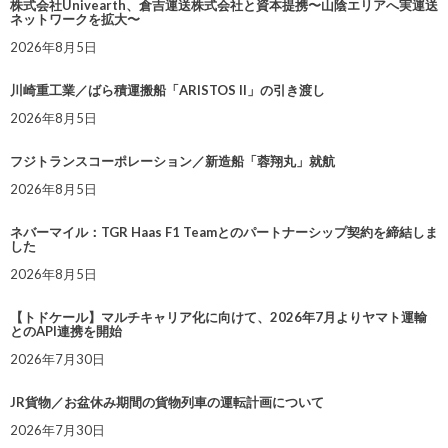
株式会社Univearth、倉吉運送株式会社と資本提携〜山陰エリアへ実運送
ネットワークを拡大〜
2026年8月5日
川崎重工業／ばら積運搬船「ARISTOS II」の引き渡し
2026年8月5日
フジトランスコーポレーション／新造船「蓉翔丸」就航
2026年8月5日
ネバーマイル：TGR Haas F1 Teamとのパートナーシップ契約を締結しま
した
2026年8月5日
【トドケール】マルチキャリア化に向けて、2026年7月よりヤマト運輸
とのAPI連携を開始
2026年7月30日
JR貨物／お盆休み期間の貨物列車の運転計画について
2026年7月30日