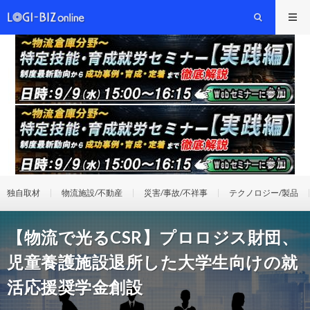
独自取材
物流施設/不動産
災害/事故/不祥事
テクノロジー/製品
【物流で光るCSR】プロロジス財団、
児童養護施設退所した大学生向けの就
活応援奨学金創設