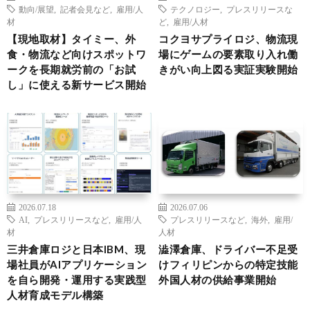
動向/展望
,
記者会見など
,
雇用/人
テクノロジー
,
プレスリリースな
材
ど
,
雇用/人材
【現地取材】タイミー、外
コクヨサプライロジ、物流現
食・物流など向けスポットワ
場にゲームの要素取り入れ働
ークを長期就労前の「お試
きがい向上図る実証実験開始
し」に使える新サービス開始
2026.07.18
2026.07.06
AI
,
プレスリリースなど
,
雇用/人
プレスリリースなど
,
海外
,
雇用/
材
人材
三井倉庫ロジと日本IBM、現
澁澤倉庫、ドライバー不足受
場社員がAIアプリケーション
けフィリピンからの特定技能
を自ら開発・運用する実践型
外国人材の供給事業開始
人材育成モデル構築