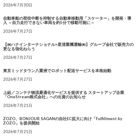
2026年7月30日
自動車船の荷役中断を抑制する自動車移動用「スケーター」を開発・導
入 ～自力走行できない車両を約5分で移動可能に～
2026年7月27日
【㈱ハナインターナショナル×星清重機運輸㈱】グループ会社で販売力の
更なる強化ねらう
2026年7月27日
東京ミッドタウン八重洲でロボット配送サービスを本格始動
2026年7月27日
上組／コンテナ物流最適化サービスを提供する スタートアップ企業
「OneStream株式会社」への出資のお知らせ
2026年7月21日
ZOZO、BONJOUR SAGANの自社EC拡大に向け「Fulfillment by
ZOZO」を提供開始
2026年7月21日