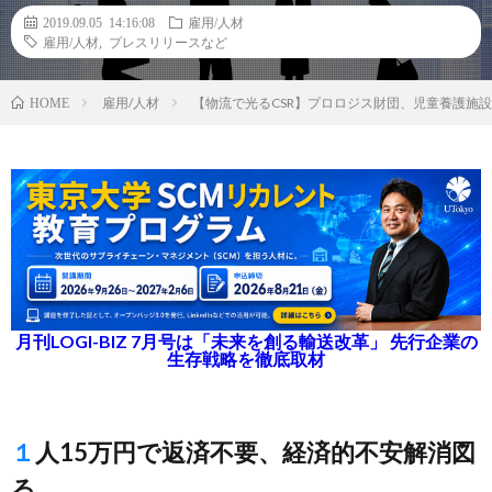
2019.09.05 14:16:08
雇用/人材
雇用/人材
,
プレスリリースなど
雇用/人材
【物流で光るCSR】プロロジス財団、児童養護施
HOME
月刊LOGI-BIZ 7月号は「未来を創る輸送改革」 先行企業の
生存戦略を徹底取材
１人15万円で返済不要、経済的不安解消図
る