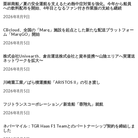
栗林商船／夏の安全運航を支えるため熱中症対策を強化。今年から船員
への飲料配布を開始、4年目となるファン付き作業服の支給も継続
2026年8月9日
CBcloud、全国の「Marq」施設を起点とした新たな配送プラットフォー
ム「MarqGO」開始
2026年8月5日
株式会社Univearth、倉吉運送株式会社と資本提携〜山陰エリアへ実運送
ネットワークを拡大〜
2026年8月5日
川崎重工業／ばら積運搬船「ARISTOS II」の引き渡し
2026年8月5日
フジトランスコーポレーション／新造船「蓉翔丸」就航
2026年8月5日
ネバーマイル：TGR Haas F1 Teamとのパートナーシップ契約を締結しま
した