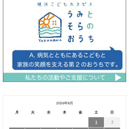
2026年8月
月
火
水
木
金
土
日
1
2