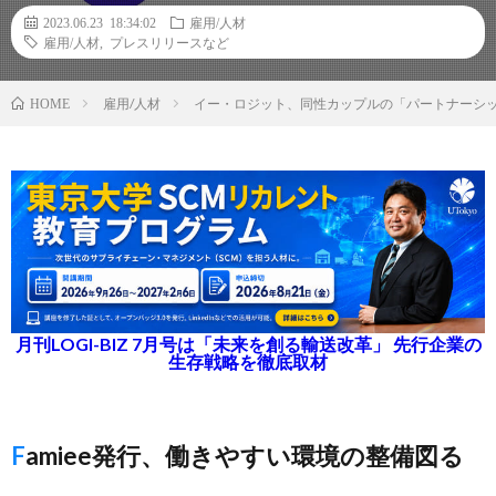
2023.06.23 18:34:02
雇用/人材
雇用/人材
,
プレスリリースなど
雇用/人材
イー・ロジット、同性カップルの「パートナーシ
HOME
月刊LOGI-BIZ 7月号は「未来を創る輸送改革」 先行企業の
生存戦略を徹底取材
Famiee発行、働きやすい環境の整備図る