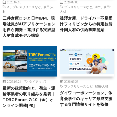
2026.07.18
2026.07.06
AI
,
プレスリリースなど
,
雇用/人
プレスリリースなど
,
海外
,
雇用/
材
人材
三井倉庫ロジと日本IBM、現
澁澤倉庫、ドライバー不足受
場社員がAIアプリケーション
けフィリピンからの特定技能
を自ら開発・運用する実践型
外国人材の供給事業開始
人材育成モデル構築
2026.06.24
タイアップ2
2026.06.23
プレスリリースなど
,
雇用/人材
最新の政策動向と、荷主・運
ダイワコーポレーション、体
輸事業者の取り組みを発表｜
育会学生のキャリア形成支援
TDBC Forum 7/10（金）オ
する専門情報サイトを監修
ンライン開催[PR]