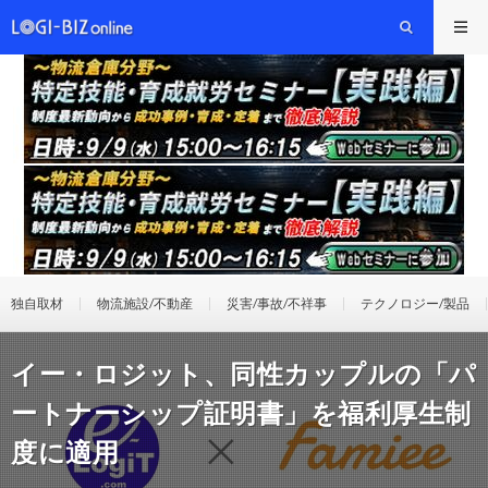
独自取材
物流施設/不動産
災害/事故/不祥事
テクノロジー/製品
イー・ロジット、同性カップルの「パ
ートナーシップ証明書」を福利厚生制
度に適用