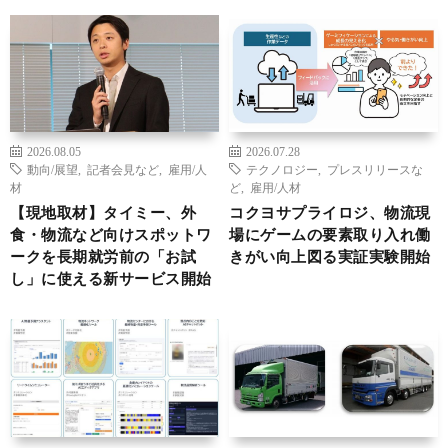
2026.08.05
2026.07.28
動向/展望
,
記者会見など
,
雇用/人
テクノロジー
,
プレスリリースな
材
ど
,
雇用/人材
【現地取材】タイミー、外
コクヨサプライロジ、物流現
食・物流など向けスポットワ
場にゲームの要素取り入れ働
ークを長期就労前の「お試
きがい向上図る実証実験開始
し」に使える新サービス開始