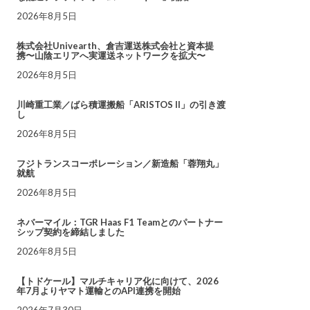
2026年8月5日
株式会社Univearth、倉吉運送株式会社と資本提
携〜山陰エリアへ実運送ネットワークを拡大〜
2026年8月5日
川崎重工業／ばら積運搬船「ARISTOS II」の引き渡
し
2026年8月5日
フジトランスコーポレーション／新造船「蓉翔丸」
就航
2026年8月5日
ネバーマイル：TGR Haas F1 Teamとのパートナー
シップ契約を締結しました
2026年8月5日
【トドケール】マルチキャリア化に向けて、2026
年7月よりヤマト運輸とのAPI連携を開始
2026年7月30日