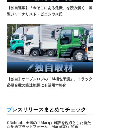
【独自連載】「今そこにある危機」を読み解く 国
際ジャーナリスト・ビニシウス氏
【独自】オープンロジの「AI梱包予測」、トラック
必要台数の迅速把握にも活用本格化
プレスリリースまとめてチェック
CBcloud、全国の「Marq」施設を起点とした新た
な配送プラットフォーム「MarqGO」開始