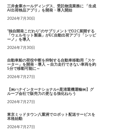
三井倉庫ホールディングス、受託物流業務に 「生成
AI出荷検品アプリ」を開発・導入開始
2026年7月30日
“独自開発こだわり”のサプリメントでD2C展開する
「ウェルモット製薬」がEC自動出荷アプリ「シッピ
ーノ」を導入
2026年7月30日
自動車船の荷役中断を抑制する自動車移動用「スケ
ーター」を開発・導入 ～自力走行できない車両を約
5分で移動可能に～
2026年7月27日
【㈱ハナインターナショナル×星清重機運輸㈱】グ
ループ会社で販売力の更なる強化ねらう
2026年7月27日
東京ミッドタウン八重洲でロボット配送サービスを
本格始動
2026年7月27日