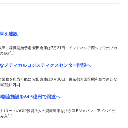
庫を建設
以降に稼働開始予定 安田倉庫は7月21日、インドネシア西ジャワ州ブカ
AY[…]
なメディカルロジスティクスセンター開設へ
全業務を担当可能に 安田倉庫は9月30日、東京都大田区昭和島で新たな
積は42[…]
物流施設を64.5億円で譲渡へ
り JリートのGLP投資法人の資産運用を担うGLPジャパン・アドバイザ
入[…]