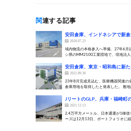
関連する記事
安田倉庫、インドネシアで新倉
2026.07.23
域内物流の本格参入へ準備、27年6月
シ県のMM2100工業団地で、現地法人のJ
安田倉庫、東京・昭和島に新た
2021.09.30
23年8月完成見込む、医療機器関連の
倉庫用地を取得したと発表した。 敷地面
JリートのGLP、兵庫・福崎町の
2021.12.13
2.4万平方メートル、日本通運が1棟借
ーズは12月13日、ポートフォリオに組み