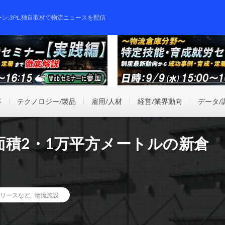
ーン,3PL,独自取材で物流ニュースを配信
事
テクノロジー/製品
雇用/人材
経営/業界動向
データ/
面積2・1万平方メートルの新倉
リースなど
,
物流施設