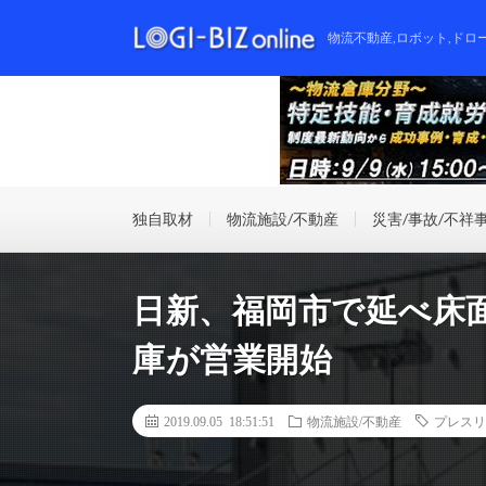
物流不動産,ロボット,ドロ
独自取材
物流施設/不動産
災害/事故/不祥
日新、福岡市で延べ床
庫が営業開始
2019.09.05 18:51:51
物流施設/不動産
プレスリ