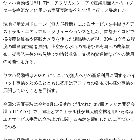
ヤマハ発動機は9月17日、アフリカのケニアで産業用無人ヘリコプ
ターを物流などに用いる実証実験を今年12月に行うと発表した。
現地で産業用ドローン（無人飛行機）によるサービスを手掛けるア
ストラル・エアリアル・ソリューションズと組み、首都ナイロビで
模擬農薬散布や搭載カメラを使った遠隔地の監視、30キログラム程
度の重量物空輸を展開。上空から水稲の圃場や果樹園への農薬散
布、災害発生後の被災地での情報収集、支援物資運搬などへの活用
の可能性を探る。
ヤマハ発動機は2020年にケニアで無人ヘリの産業利用に関するパイ
ロット事業を始めるとともに将来はアフリカの各地で同様の事業を
展開していくことを目指す。
今回の実証実験は今年8月に横浜市で開かれた第7回アフリカ開発会
議（TICAD7）で、同社とアストラル社が無人航空機を用いた各種
エアサービス事業の立ち上げに関する協定を締結したのに基づいて
進める。