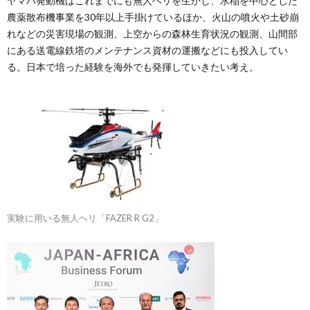
ヤマハ発動機はこれまでにも無人ヘリを生かし、水稲を中心とした
農薬散布機事業を30年以上手掛けているほか、火山の噴火や土砂崩
れなどの災害現場の観測、上空からの森林生育状況の観測、山間部
にある送電線鉄塔のメンテナンス資材の運搬などにも投入してい
る。日本で培った経験を海外でも発揮していきたい考え。
実験に用いる無人ヘリ「FAZER R G2」