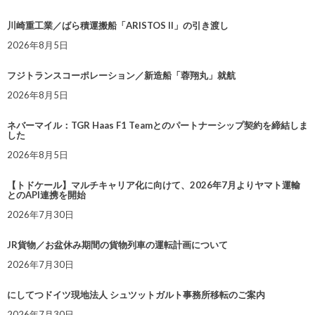
川崎重工業／ばら積運搬船「ARISTOS II」の引き渡し
2026年8月5日
フジトランスコーポレーション／新造船「蓉翔丸」就航
2026年8月5日
ネバーマイル：TGR Haas F1 Teamとのパートナーシップ契約を締結しま
した
2026年8月5日
【トドケール】マルチキャリア化に向けて、2026年7月よりヤマト運輸
とのAPI連携を開始
2026年7月30日
JR貨物／お盆休み期間の貨物列車の運転計画について
2026年7月30日
にしてつドイツ現地法人 シュツットガルト事務所移転のご案内
2026年7月30日