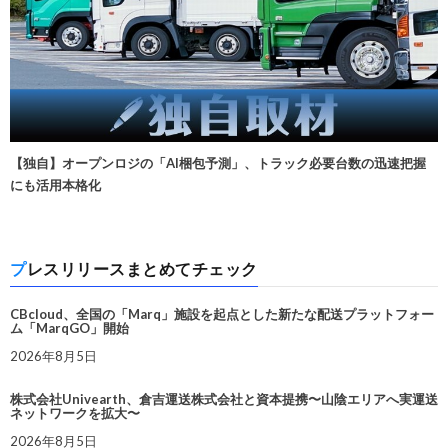
【独自】オープンロジの「AI梱包予測」、トラック必要台数の迅速把握
にも活用本格化
プレスリリースまとめてチェック
CBcloud、全国の「Marq」施設を起点とした新たな配送プラットフォー
ム「MarqGO」開始
2026年8月5日
株式会社Univearth、倉吉運送株式会社と資本提携〜山陰エリアへ実運送
ネットワークを拡大〜
2026年8月5日