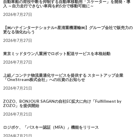
自動車船の荷役中断を抑制する自動車移動用「スケーター」を開発・導
入 ～自力走行できない車両を約5分で移動可能に～
2026年7月27日
【㈱ハナインターナショナル×星清重機運輸㈱】グループ会社で販売力の
更なる強化ねらう
2026年7月27日
東京ミッドタウン八重洲でロボット配送サービスを本格始動
2026年7月27日
上組／コンテナ物流最適化サービスを提供する スタートアップ企業
「OneStream株式会社」への出資のお知らせ
2026年7月21日
ZOZO、BONJOUR SAGANの自社EC拡大に向け「Fulfillment by
ZOZO」を提供開始
2026年7月21日
ロジポケ、「パスキー認証（MFA）」機能をリリース
2026年7月21日