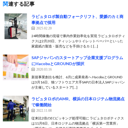
関連する記事
ラピュタロボ製自動フォークリフト、愛媛のカミ商
事拠点で採用
2025.02.20
24時間稼働の現場で庫内作業効率化を実現 ラピュタロボティ
クスは2月20日、ティッシュやトイレットペーパーといった
家庭紙の製造・販売などを手掛けるカミ[…]
SAPジャパンのスタートアップ企業支援プログラム
にHacobuとGROUNDが採択
2020.03.16
新規事業創出を検討、6月に成果発表へ HacobuとGROUND
は3月16日、独ソフトウエア大手SAPの日本法人SAPジャパン
が主催しているスタートア[…]
ラピュタロボのAMR、横浜の日本ロジテム物流拠点
で稼働開始
2022.11.08
従来比2倍のECピッキング処理可能に ラピュタロボティクス
は11月8日、日本ロジテムの物流拠点「横浜第一営業所」