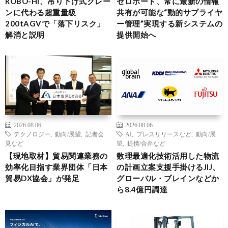
ROBO-HI、吊り下げ式クレー
ゼロボード、常に最新の情報
ンに代わる超重量級
共有が可能な“動的サプライヤ
200tAGVで「落下リスク」
ー管理”実現する新システムの
解消と説明
提供開始へ
2026.08.06
2026.08.06
テクノロジー
,
動向/展望
,
記者会
AI
,
プレスリリースなど
,
動向/展
見など
望
,
提携/合弁など
【現地取材】貿易関連業務の
数理最適化技術活用した物流
効率化目指す業界団体「日本
の計画立案支援手掛けるJIJ、
貿易DX協会」が発足
グローバル・ブレインなどか
ら8.4億円調達