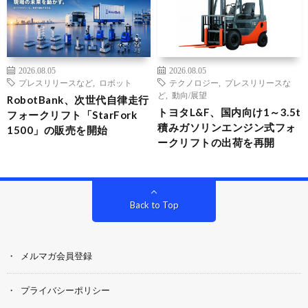
2026.08.05
2026.08.05
プレスリリースなど
,
ロボット
テクノロジー
,
プレスリリースな
ど
,
動向/展望
RobotBank、次世代自律走行
トヨタL&F、国内向け1～3.5t
フォークリフト「StarFork
積みガソリンエンジン式フォ
1500」の販売を開始
ークリフトの出荷を再開
Back to Top
メルマガ会員登録
プライバシーポリシー