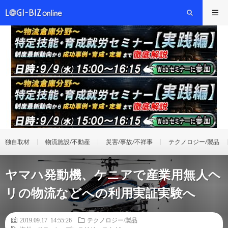
独自取材
物流施設/不動産
災害/事故/不祥事
テクノロジー/製品
ヤマハ発動機、ケニアで産業用無人ヘ
リの物流などへの利用実証実験へ
2019.09.17 14:55:26
テクノロジー/製品