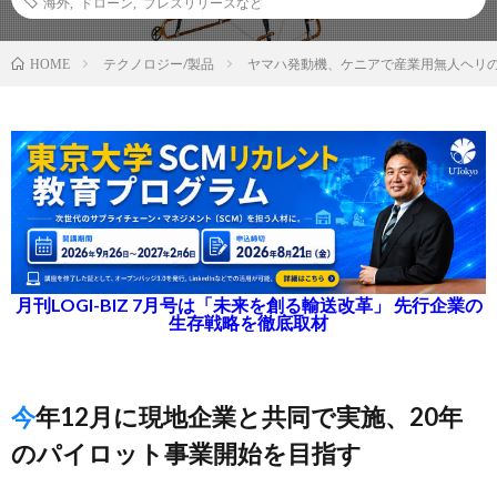
海外
,
ドローン
,
プレスリリースなど
テクノロジー/製品
ヤマハ発動機、ケニアで産業用無人ヘリ
HOME
月刊LOGI-BIZ 7月号は「未来を創る輸送改革」 先行企業の
生存戦略を徹底取材
今年12月に現地企業と共同で実施、20年
のパイロット事業開始を目指す