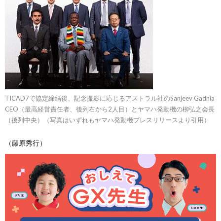
TICAD7で協定締結後、記念撮影に応じるアストラル社のSanjeev Gadhia
CEO（最高経営責任者、後列右から2人目）とヤマハ発動機の柳弘之会長
（後列中央）（写真はいずれもヤマハ発動機プレスリリースより引用）
（藤原秀行）