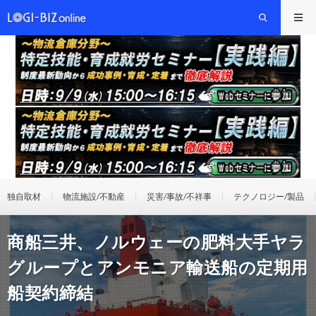
独自取材
物流施設/不動産
災害/事故/不祥事
テクノロジー/製品
商船三井、ノルウェーの肥料大手ヤラ
グループとアンモニア輸送船の定期用
船契約締結