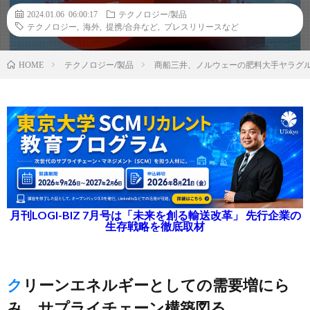
2024.01.06 06:00:17
テクノロジー/製品
テクノロジー
,
海外
,
提携/合弁など
,
プレスリリースなど
テクノロジー/製品
商船三井、ノルウェーの肥料大手ヤラグ
HOME
月刊LOGI-BIZ 7月号は「未来を創る輸送改革」 先行企業の
生存戦略を徹底取材
クリーンエネルギーとしての需要増にら
み、サプライチェーン構築図る