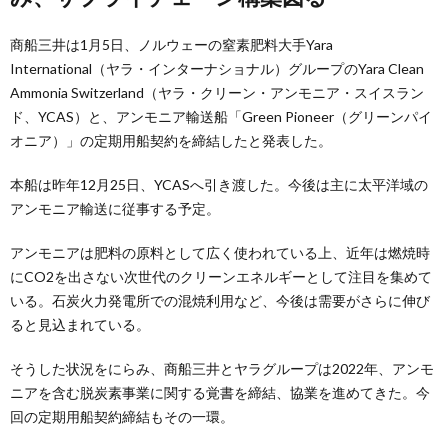
商船三井は1月5日、ノルウェーの窒素肥料大手Yara
International（ヤラ・インターナショナル）グループのYara Clean
Ammonia Switzerland（ヤラ・クリーン・アンモニア・スイスラン
ド、YCAS）と、アンモニア輸送船「Green Pioneer（グリーンパイ
オニア）」の定期用船契約を締結したと発表した。
本船は昨年12月25日、YCASへ引き渡した。今後は主に太平洋域の
アンモニア輸送に従事する予定。
アンモニアは肥料の原料として広く使われている上、近年は燃焼時
にCO2を出さない次世代のクリーンエネルギーとして注目を集めて
いる。石炭火力発電所での混焼利用など、今後は需要がさらに伸び
ると見込まれている。
そうした状況をにらみ、商船三井とヤラグループは2022年、アンモ
ニアを含む脱炭素事業に関する覚書を締結、協業を進めてきた。今
回の定期用船契約締結もその一環。