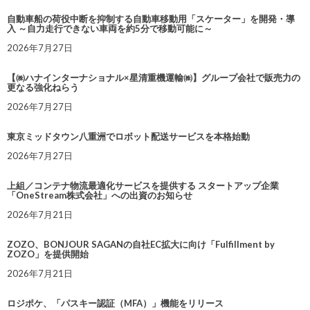
自動車船の荷役中断を抑制する自動車移動用「スケーター」を開発・導
入 ～自力走行できない車両を約5分で移動可能に～
2026年7月27日
【㈱ハナインターナショナル×星清重機運輸㈱】グループ会社で販売力の
更なる強化ねらう
2026年7月27日
東京ミッドタウン八重洲でロボット配送サービスを本格始動
2026年7月27日
上組／コンテナ物流最適化サービスを提供する スタートアップ企業
「OneStream株式会社」への出資のお知らせ
2026年7月21日
ZOZO、BONJOUR SAGANの自社EC拡大に向け「Fulfillment by
ZOZO」を提供開始
2026年7月21日
ロジポケ、「パスキー認証（MFA）」機能をリリース