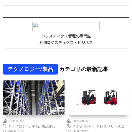
ロジスティクス管理の専門誌
月刊ロジスティクス・ビジネス
テクノロジー/製品
カテゴリの最新記事
2026.08.07
2026.08.07
テクノロジー
,
動画
,
物流施設
,
テクノロジー
,
プレスリリースな
記者会見など
ど
,
動向/展望