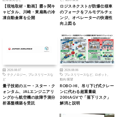
【現地取材・動画】霞ヶ関キ
ロジスネクストが防爆仕様車
ャピタル、川崎・東扇島の冷
のフォークをフルモデルチェ
凍自動倉庫を公開
ンジ、オペレーターの快適性
向上図る
2026.08.07
2026.08.06
テクノロジー
,
プレスリリースな
プレスリリースなど
,
ロボット
,
ど
動向/展望
量子技術のエー・スター・ク
ROBO-HI、吊り下げ式クレー
ォンタム、JALエンジニアリ
ンに代わる超重量級
ングから航空機の故障予測分
200tAGVで「落下リスク」
析基盤構築を受託
解消と説明