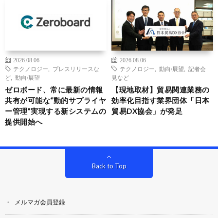
2026.08.06
2026.08.06
テクノロジー
,
プレスリリースな
テクノロジー
,
動向/展望
,
記者会
ど
,
動向/展望
見など
ゼロボード、常に最新の情報
【現地取材】貿易関連業務の
共有が可能な“動的サプライヤ
効率化目指す業界団体「日本
ー管理”実現する新システムの
貿易DX協会」が発足
提供開始へ
Back to Top
メルマガ会員登録