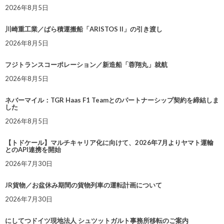
2026年8月5日
川崎重工業／ばら積運搬船「ARISTOS II」の引き渡し
2026年8月5日
フジトランスコーポレーション／新造船「蓉翔丸」就航
2026年8月5日
ネバーマイル：TGR Haas F1 Teamとのパートナーシップ契約を締結しま
した
2026年8月5日
【トドケール】マルチキャリア化に向けて、2026年7月よりヤマト運輸
とのAPI連携を開始
2026年7月30日
JR貨物／お盆休み期間の貨物列車の運転計画について
2026年7月30日
にしてつドイツ現地法人 シュツットガルト事務所移転のご案内