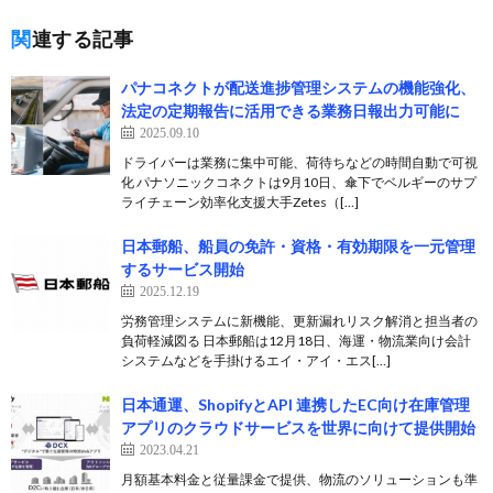
関連する記事
パナコネクトが配送進捗管理システムの機能強化、
法定の定期報告に活用できる業務日報出力可能に
2025.09.10
ドライバーは業務に集中可能、荷待ちなどの時間自動で可視
化 パナソニックコネクトは9月10日、傘下でベルギーのサプ
ライチェーン効率化支援大手Zetes（[…]
日本郵船、船員の免許・資格・有効期限を一元管理
するサービス開始
2025.12.19
労務管理システムに新機能、更新漏れリスク解消と担当者の
負荷軽減図る 日本郵船は12月18日、海運・物流業向け会計
システムなどを手掛けるエイ・アイ・エス[…]
日本通運、ShopifyとAPI 連携したEC向け在庫管理
アプリのクラウドサービスを世界に向けて提供開始
2023.04.21
月額基本料金と従量課金で提供、物流のソリューションも準