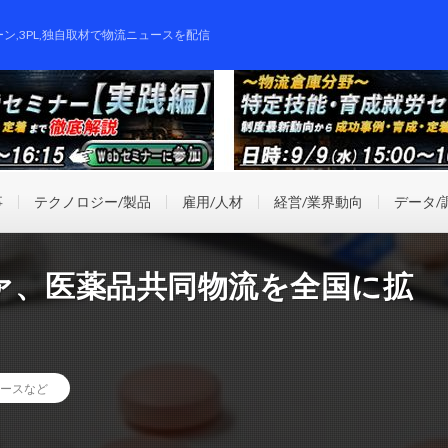
ーン,3PL,独自取材で物流ニュースを配信
事
テクノロジー/製品
雇用/人材
経営/業界動向
データ/
ァ、医薬品共同物流を全国に拡
ースなど