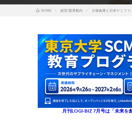
経営/業界動向
大塚倉庫と日本ケミファ
HOME
月刊LOGI-BIZ 7月号は「未