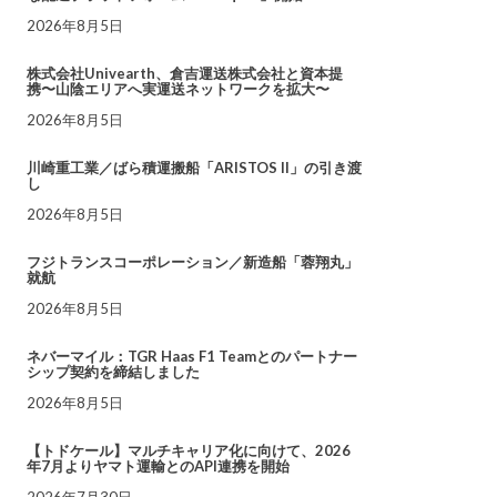
2026年8月5日
株式会社Univearth、倉吉運送株式会社と資本提
携〜山陰エリアへ実運送ネットワークを拡大〜
2026年8月5日
川崎重工業／ばら積運搬船「ARISTOS II」の引き渡
し
2026年8月5日
フジトランスコーポレーション／新造船「蓉翔丸」
就航
2026年8月5日
ネバーマイル：TGR Haas F1 Teamとのパートナー
シップ契約を締結しました
2026年8月5日
【トドケール】マルチキャリア化に向けて、2026
年7月よりヤマト運輸とのAPI連携を開始
2026年7月30日