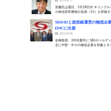
2025.02.17
安藤氏は退任、3月28日付 キリング
小林信弥常務執行役員（55）が昇格する
SBSHDと政投銀運営の物流
EMCに出資
2022.05.06
全株取得、3件目案件に SBSホール
主に中堅・中小の物流企業を対象とする