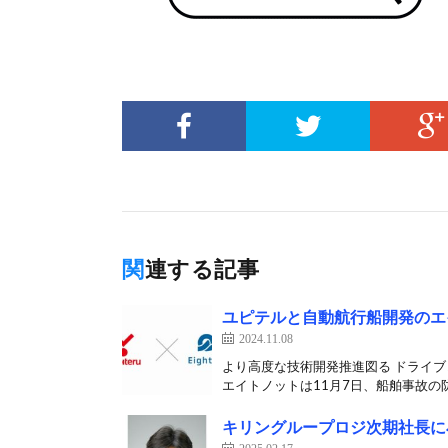
関連する記事
ユピテルと自動航行船開発のエ
2024.11.08
より高度な技術開発推進図る ドライ
エイトノットは11月7日、船舶事故の防
キリングループロジ次期社長に