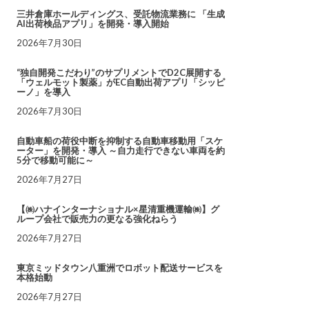
三井倉庫ホールディングス、受託物流業務に 「生成
AI出荷検品アプリ」を開発・導入開始
2026年7月30日
“独自開発こだわり”のサプリメントでD2C展開する
「ウェルモット製薬」がEC自動出荷アプリ「シッピ
ーノ」を導入
2026年7月30日
自動車船の荷役中断を抑制する自動車移動用「スケ
ーター」を開発・導入 ～自力走行できない車両を約
5分で移動可能に～
2026年7月27日
【㈱ハナインターナショナル×星清重機運輸㈱】グ
ループ会社で販売力の更なる強化ねらう
2026年7月27日
東京ミッドタウン八重洲でロボット配送サービスを
本格始動
2026年7月27日