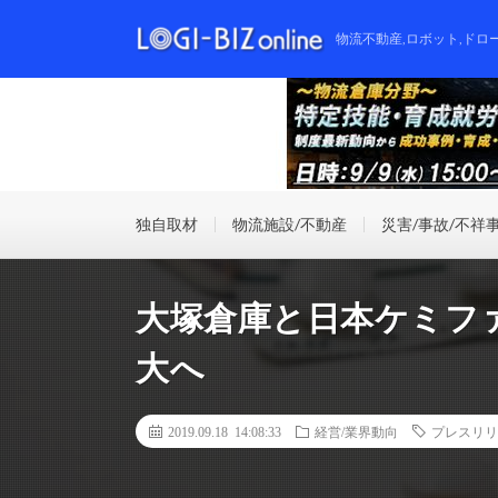
物流不動産,ロボット,ドロ
独自取材
物流施設/不動産
災害/事故/不祥
大塚倉庫と日本ケミフ
大へ
2019.09.18 14:08:33
経営/業界動向
プレスリリ