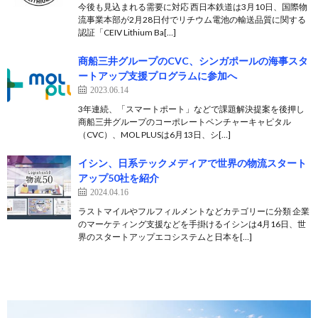
今後も見込まれる需要に対応 西日本鉄道は3月10日、国際物
流事業本部が2月28日付でリチウム電池の輸送品質に関する
認証「CEIV Lithium Ba[…]
商船三井グループのCVC、シンガポールの海事スタ
ートアップ支援プログラムに参加へ
2023.06.14
3年連続、「スマートポート」などで課題解決提案を後押し
商船三井グループのコーポレートベンチャーキャピタル
（CVC）、MOL PLUSは6月13日、シ[…]
イシン、日系テックメディアで世界の物流スタート
アップ50社を紹介
2024.04.16
ラストマイルやフルフィルメントなどカテゴリーに分類 企業
のマーケティング支援などを手掛けるイシンは4月16日、世
界のスタートアップエコシステムと日本を[…]