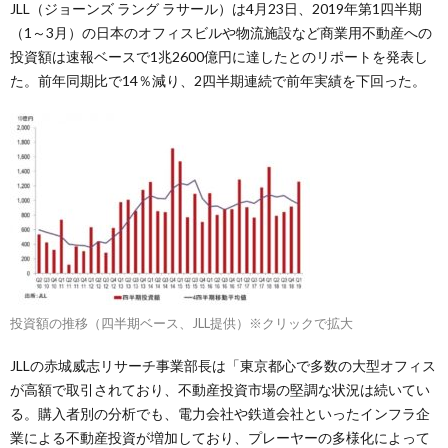
JLL（ジョーンズ ラング ラサール）は4月23日、2019年第1四半期
（1～3月）の日本のオフィスビルや物流施設など商業用不動産への
投資額は速報ベースで1兆2600億円に達したとのリポートを発表し
た。前年同期比で14％減り、2四半期連続で前年実績を下回った。
投資額の推移（四半期ベース、JLL提供）※クリックで拡大
JLLの赤城威志リサーチ事業部長は「東京都心で多数の大型オフィス
が高額で取引されており、不動産投資市場の堅調な状況は続いてい
る。購入者別の分析でも、電力会社や鉄道会社といったインフラ企
業による不動産投資が増加しており、プレーヤーの多様化によって