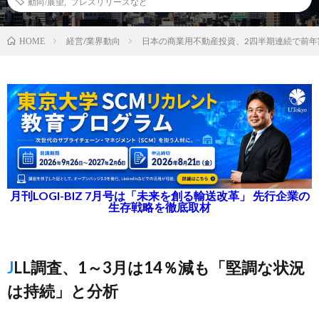
動向/展望
,
プレスリリースなど
経営/業界動向
日本の商業用不動産投資、2四半期連続で前年
HOME
月刊LOGI-BIZ 7月号は「未来を創る輸送改革」 先行企業の
生存戦略を徹底取材
JLL調査、1～3月は14％減も「堅調な状況
は持続」と分析