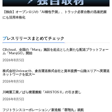
【独自】オープンロジの「AI梱包予測」、トラック必要台数の迅速把握
にも活用本格化
プレスリリースまとめてチェック
CBcloud、全国の「Marq」施設を起点とした新たな配送プラットフォー
ム「MarqGO」開始
2026年8月5日
株式会社Univearth、倉吉運送株式会社と資本提携〜山陰エリアへ実運送
ネットワークを拡大〜
2026年8月5日
川崎重工業／ばら積運搬船「ARISTOS II」の引き渡し
2026年8月5日
フジトランスコーポレーション／新造船「蓉翔丸」就航