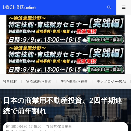
独自取材
物流施設/不動産
災害/事故/不祥事
テクノロジー/製品
日本の商業用不動産投資、2四半期連
続で前年割れ
2019.04.30 17:46:20
経営/業界動向