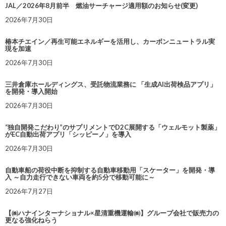
JAL／2026年8月前半 燃油サーチャージ適用額のお知らせ(変更)
2026年7月30日
椿本チエイン／再生可能エネルギーを活用し、カーボンニュートラル実
現を加速
2026年7月30日
三井倉庫ホールディングス、受託物流業務に 「生成AI出荷検品アプリ」
を開発・導入開始
2026年7月30日
“独自開発こだわり”のサプリメントでD2C展開する「ウェルモット製薬」
がEC自動出荷アプリ「シッピーノ」を導入
2026年7月30日
自動車船の荷役中断を抑制する自動車移動用「スケーター」を開発・導
入 ～自力走行できない車両を約5分で移動可能に～
2026年7月27日
【㈱ハナインターナショナル×星清重機運輸㈱】グループ会社で販売力の
更なる強化ねらう