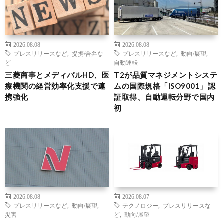
2026.08.08
2026.08.08
プレスリリースなど
,
提携/合弁な
プレスリリースなど
,
動向/展望
,
ど
自動運転
三菱商事とメディパルHD、医
T2が品質マネジメントシステ
療機関の経営効率化支援で連
ムの国際規格「ISO9001」認
携強化
証取得、自動運転分野で国内
初
2026.08.08
2026.08.07
プレスリリースなど
,
動向/展望
,
テクノロジー
,
プレスリリースな
災害
ど
,
動向/展望