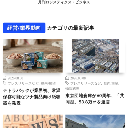
月刊ロジスティクス・ビジネス
経営/業界動向
カテゴリの最新記事
2026.08.08
2026.08.08
プレスリリースなど
,
動向/展望
プレスリリースなど
,
動向/展望
,
物流施設
テトラパックが業界初、常温
東京団地倉庫が60周年、「共
保存可能なツナ製品向け紙容
同型」53.8万㎡を運営
器を発表