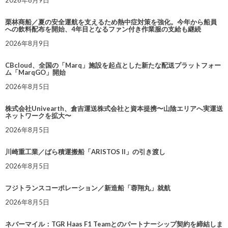
2026年8月9日
栗林商船／夏の安全運航を支えるため熱中症対策を強化。今年から船員
への飲料配布を開始、4年目となるファン付き作業服の支給も継続
2026年8月9日
CBcloud、全国の「Marq」施設を起点とした新たな配送プラットフォー
ム「MarqGO」開始
2026年8月5日
株式会社Univearth、倉吉運送株式会社と資本提携〜山陰エリアへ実運送
ネットワークを拡大〜
2026年8月5日
川崎重工業／ばら積運搬船「ARISTOS II」の引き渡し
2026年8月5日
フジトランスコーポレーション／新造船「蓉翔丸」就航
2026年8月5日
ネバーマイル：TGR Haas F1 Teamとのパートナーシップ契約を締結しま