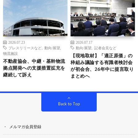
2026.07.23
2026.07.17
プレスリリースなど
,
動向/展望
,
動向/展望
,
記者会見など
物流施設
【現地取材】「適正原価」の
不動産協会、中継・基幹物流
枠組み議論する有識者検討会
拠点開発への支援措置拡充を
が初会合、26年中に提言取り
継続して訴え
まとめへ
Back to Top
メルマガ会員登録