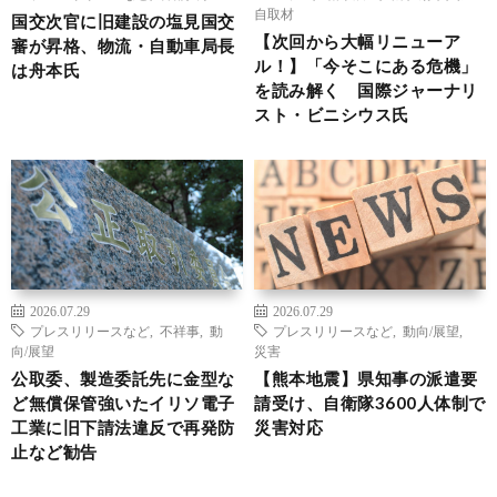
自取材
国交次官に旧建設の塩見国交
【次回から大幅リニューア
審が昇格、物流・自動車局長
ル！】「今そこにある危機」
は舟本氏
を読み解く 国際ジャーナリ
スト・ビニシウス氏
2026.07.29
2026.07.29
プレスリリースなど
,
不祥事
,
動
プレスリリースなど
,
動向/展望
,
向/展望
災害
公取委、製造委託先に金型な
【熊本地震】県知事の派遣要
ど無償保管強いたイリソ電子
請受け、自衛隊3600人体制で
工業に旧下請法違反で再発防
災害対応
止など勧告