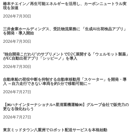
椿本チエイン／再生可能エネルギーを活用し、カーボンニュートラル実
現を加速
2026年7月30日
三井倉庫ホールディングス、受託物流業務に 「生成AI出荷検品アプリ」
を開発・導入開始
2026年7月30日
“独自開発こだわり”のサプリメントでD2C展開する「ウェルモット製薬」
がEC自動出荷アプリ「シッピーノ」を導入
2026年7月30日
自動車船の荷役中断を抑制する自動車移動用「スケーター」を開発・導
入 ～自力走行できない車両を約5分で移動可能に～
2026年7月27日
【㈱ハナインターナショナル×星清重機運輸㈱】グループ会社で販売力の
更なる強化ねらう
2026年7月27日
東京ミッドタウン八重洲でロボット配送サービスを本格始動