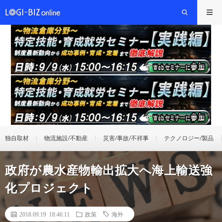
独自取材
物流施設/不動産
災害/事故/不祥事
テクノロジー/製品
政府が農水産物輸出拡大へ海上輸送強
化プロジェクト
2018.09.19 18:46:11
政策
海外