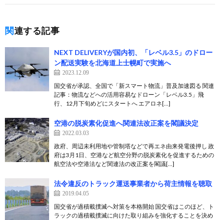
関連する記事
NEXT DELIVERYが国内初、「レベル3.5」のドロー
ン配送実験を北海道上士幌町で実施へ
2023.12.09
国交省が承認、全国で「新スマート物流」普及加速図る 関連
記事：物流などへの活用容易なドローン「レベル3.5」飛
行、12月下旬めどにスタートへ エアロネ[…]
空港の脱炭素化促進へ関連法改正案を閣議決定
2022.03.03
政府、周辺未利用地や管制塔などで再エネ由来発電後押し 政
府は3月1日、空港など航空分野の脱炭素化を促進するための
航空法や空港法など関連法の改正案を閣議[…]
法令違反のトラック運送事業者から荷主情報を聴取
2019.04.05
国交省が過積載撲滅へ対策を本格開始 国交省はこのほど、ト
ラックの過積載撲滅に向けた取り組みを強化することを決め