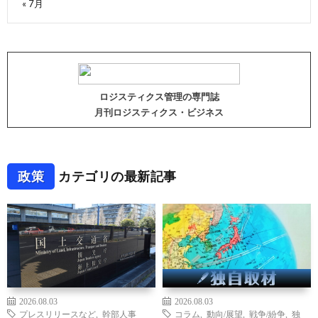
« 7月
ロジスティクス管理の専門誌
月刊ロジスティクス・ビジネス
政策
カテゴリの最新記事
2026.08.03
2026.08.03
プレスリリースなど
,
幹部人事
コラム
,
動向/展望
,
戦争/紛争
,
独