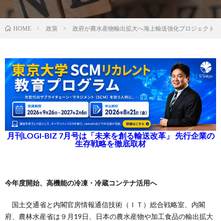
政策
政府が農水産物輸出拡大へ海上輸送強化プロジェクト
HOME
月刊LOGI-BIZ 7月号は「未来を創る輸送改革」 先行企業の
生存戦略を徹底取材
今年度開始、高機能の冷凍・冷蔵コンテナ活用へ
国土交通省と内閣官房情報通信技術（ＩＴ）総合戦略室、内閣
府、農林水産省は９月19日、日本の農水産物や加工食品の輸出拡大