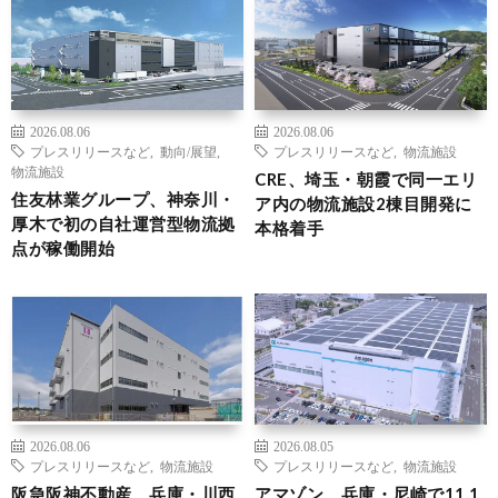
2026.08.06
2026.08.06
プレスリリースなど
,
動向/展望
,
プレスリリースなど
,
物流施設
物流施設
CRE、埼玉・朝霞で同一エリ
住友林業グループ、神奈川・
ア内の物流施設2棟目開発に
厚木で初の自社運営型物流拠
本格着手
点が稼働開始
2026.08.06
2026.08.05
プレスリリースなど
,
物流施設
プレスリリースなど
,
物流施設
阪急阪神不動産、兵庫・川西
アマゾン、兵庫・尼崎で11.1