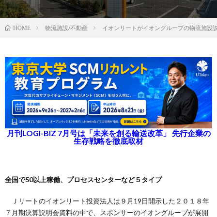
物流施設/不動産
イオンリートがイオングループの物流施設
HOME
月刊LOGI-BIZ 7月号は「未来を創る輸送改革」 先行企業の
生存戦略を徹底取材
全国で50以上稼働、プロセスセンターなど５タイプ
Ｊリートのイオンリート投資法人は９月19日開示した２０１８年
７月期決算説明会資料の中で、スポンサーのイオングループが展開