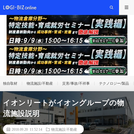
独自取材
物流施設/不動産
災害/事故/不祥事
テクノロジー/製品
イオンリートがイオングループの物
流施設説明
2018.09.20 11:52:14
物流施設/不動産