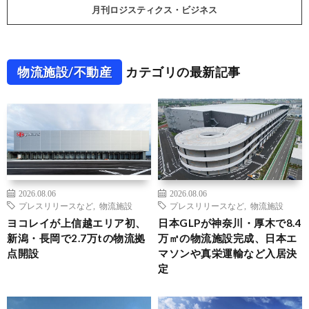
月刊ロジスティクス・ビジネス
物流施設/不動産
カテゴリの最新記事
2026.08.06
2026.08.06
プレスリリースなど
,
物流施設
プレスリリースなど
,
物流施設
ヨコレイが上信越エリア初、
日本GLPが神奈川・厚木で8.4
新潟・長岡で2.7万tの物流拠
万㎡の物流施設完成、日本エ
点開設
マソンや真栄運輸など入居決
定