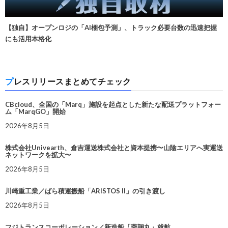
【独自】オープンロジの「AI梱包予測」、トラック必要台数の迅速把握
にも活用本格化
プレスリリースまとめてチェック
CBcloud、全国の「Marq」施設を起点とした新たな配送プラットフォー
ム「MarqGO」開始
2026年8月5日
株式会社Univearth、倉吉運送株式会社と資本提携〜山陰エリアへ実運送
ネットワークを拡大〜
2026年8月5日
川崎重工業／ばら積運搬船「ARISTOS II」の引き渡し
2026年8月5日
フジトランスコーポレーション／新造船「蓉翔丸」就航