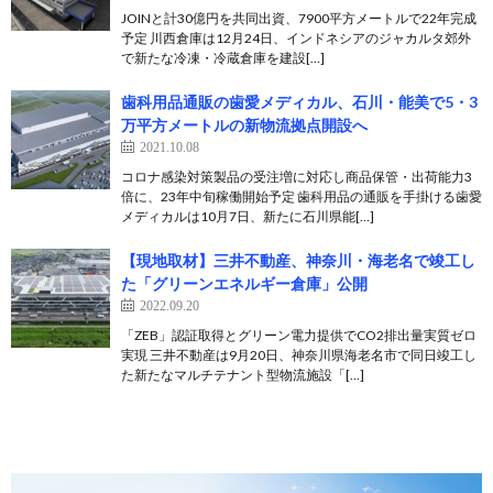
JOINと計30億円を共同出資、7900平方メートルで22年完成
予定 川西倉庫は12月24日、インドネシアのジャカルタ郊外
で新たな冷凍・冷蔵倉庫を建設[…]
歯科用品通販の歯愛メディカル、石川・能美で5・3
万平方メートルの新物流拠点開設へ
2021.10.08
コロナ感染対策製品の受注増に対応し商品保管・出荷能力3
倍に、23年中旬稼働開始予定 歯科用品の通販を手掛ける歯愛
メディカルは10月7日、新たに石川県能[…]
【現地取材】三井不動産、神奈川・海老名で竣工し
た「グリーンエネルギー倉庫」公開
2022.09.20
「ZEB」認証取得とグリーン電力提供でCO2排出量実質ゼロ
実現 三井不動産は9月20日、神奈川県海老名市で同日竣工し
た新たなマルチテナント型物流施設「[…]