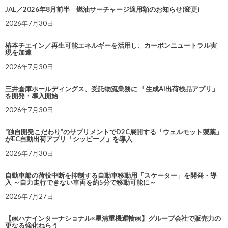
JAL／2026年8月前半 燃油サーチャージ適用額のお知らせ(変更)
2026年7月30日
椿本チエイン／再生可能エネルギーを活用し、カーボンニュートラル実
現を加速
2026年7月30日
三井倉庫ホールディングス、受託物流業務に 「生成AI出荷検品アプリ」
を開発・導入開始
2026年7月30日
“独自開発こだわり”のサプリメントでD2C展開する「ウェルモット製薬」
がEC自動出荷アプリ「シッピーノ」を導入
2026年7月30日
自動車船の荷役中断を抑制する自動車移動用「スケーター」を開発・導
入 ～自力走行できない車両を約5分で移動可能に～
2026年7月27日
【㈱ハナインターナショナル×星清重機運輸㈱】グループ会社で販売力の
更なる強化ねらう