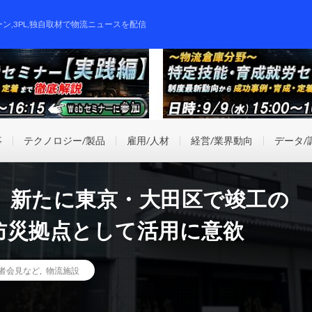
ーン,3PL,独自取材で物流ニュースを配信
事
テクノロジー/製品
雇用/人材
経営/業界動向
データ/
、新たに東京・大田区で竣工の
防災拠点として活用に意欲
者会見など
,
物流施設