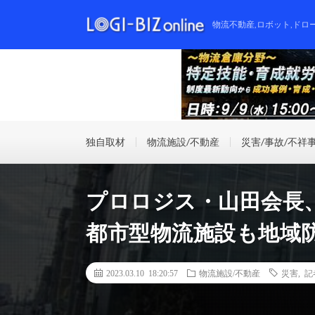
物流不動産,ロボット,ドロ
独自取材
物流施設/不動産
災害/事故/不祥
プロロジス・山田会長
都市型物流施設も地域
2023.03.10 18:20:57
物流施設/不動産
災害
,
記