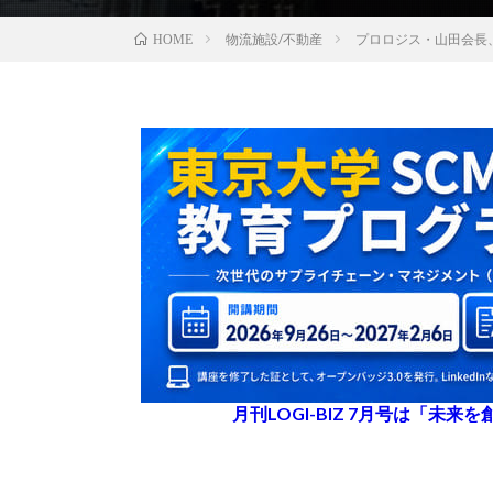
物流施設/不動産
プロロジス・山田会長
HOME
月刊LOGI-BIZ 7月号は「未