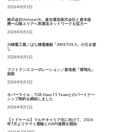
2026年8月5日
株式会社Univearth、倉吉運送株式会社と資本提
携〜山陰エリアへ実運送ネットワークを拡大〜
2026年8月5日
川崎重工業／ばら積運搬船「ARISTOS II」の引き渡
し
2026年8月5日
フジトランスコーポレーション／新造船「蓉翔丸」
就航
2026年8月5日
ネバーマイル：TGR Haas F1 Teamとのパートナー
シップ契約を締結しました
2026年8月5日
【トドケール】マルチキャリア化に向けて、2026
年7月よりヤマト運輸とのAPI連携を開始
2026年7月30日