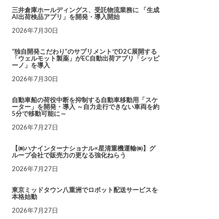
三井倉庫ホールディングス、受託物流業務に 「生成
AI出荷検品アプリ」を開発・導入開始
2026年7月30日
“独自開発こだわり”のサプリメントでD2C展開する
「ウェルモット製薬」がEC自動出荷アプリ「シッピ
ーノ」を導入
2026年7月30日
自動車船の荷役中断を抑制する自動車移動用「スケ
ーター」を開発・導入 ～自力走行できない車両を約
5分で移動可能に～
2026年7月27日
【㈱ハナインターナショナル×星清重機運輸㈱】グ
ループ会社で販売力の更なる強化ねらう
2026年7月27日
東京ミッドタウン八重洲でロボット配送サービスを
本格始動
2026年7月27日