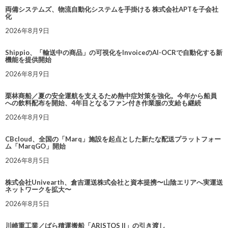
両備システムズ、物流自動化システムを手掛ける 株式会社APTを子会社
化
2026年8月9日
Shippio、「輸送中の商品」の可視化をInvoiceのAI-OCRで自動化する新
機能を提供開始
2026年8月9日
栗林商船／夏の安全運航を支えるため熱中症対策を強化。今年から船員
への飲料配布を開始、4年目となるファン付き作業服の支給も継続
2026年8月9日
CBcloud、全国の「Marq」施設を起点とした新たな配送プラットフォー
ム「MarqGO」開始
2026年8月5日
株式会社Univearth、倉吉運送株式会社と資本提携〜山陰エリアへ実運送
ネットワークを拡大〜
2026年8月5日
川崎重工業／ばら積運搬船「ARISTOS II」の引き渡し