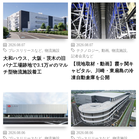
2026.08.07
2026.08.07
プレスリリースなど
,
物流施設
テクノロジー
,
動画
,
物流施設
,
記者会見など
大和ハウス、大阪・茨木の旧
【現地取材・動画】霞ヶ関キ
パナ工場跡地で3.1万㎡のマル
ャピタル、川崎・東扇島の冷
チ型物流施設着工
凍自動倉庫を公開
2026.08.06
2026.08.06
プレスリリースなど
,
物流施設
プレスリリースなど
,
物流施設