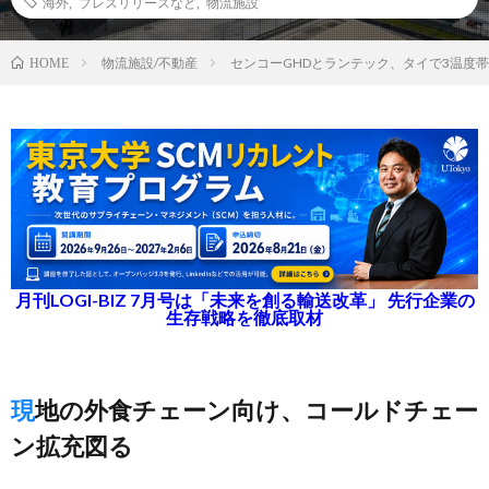
海外
,
プレスリリースなど
,
物流施設
物流施設/不動産
センコーGHDとランテック、タイで3温度
HOME
月刊LOGI-BIZ 7月号は「未来を創る輸送改革」 先行企業の
生存戦略を徹底取材
現地の外食チェーン向け、コールドチェー
ン拡充図る