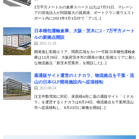
2万平方メートルの倉庫スペース 山九は7月31日、マレーシ
アの現地法人が同国最大の貿易港、ポートクラン港ウエスト
ポート内に2021年3月1日付で「アジ[…]
日本梱包運輸倉庫、大阪・茨木に2・7万平方メート
ルの新拠点開設
2021.11.18
開発進む彩都エリア、関西広域をカバー可能 日本梱包運輸倉
庫は11月18日、大阪府茨木市の開発が進む彩都エリアに新た
な物流拠点「新茨木営業所」を開設した[…]
薬通販サイト運営のミナカラ、物流拠点を千葉・流
山の日本GLP開発施設内へ拡張移転
2023.08.24
注文件数増加に対応、床面積6倍に 薬の通販サイト「ミナカ
ラ」を運営するミナカラは8月24日、物流拠点を千葉県流山
市へ拡張移転し、8月23日に稼働を開始[…]