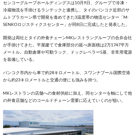
センコーグループホールディングスは10月9日、グループで冷凍・
冷蔵物流を手掛けるランテックと連携し、タイのバンコク近郊のサ
ムトプラカーン県で開発を進めてきた3温度帯の物流センター「M-
SENKOロジスティクスセンター」が同8日に完成したと発表した。
開発は両社とタイの外食チェーンMKレストラングループの合弁会社
が手掛けてきた。平屋建てで倉庫部分の延べ床面積は2万1747平方
メートル。自動倉庫や可動ラック、ドックレベラー5基、非常用電源
を装備している。
バンコク市内から車で約28キロメートル、スワンナプール国際空港
から約23キロメートルと交通の便にも強みを持つ。
MKレストランの店舗への食材供給に加え、同センターを軸にして他
の外食店舗などのコールドチェーン需要に応えていくのが狙い。