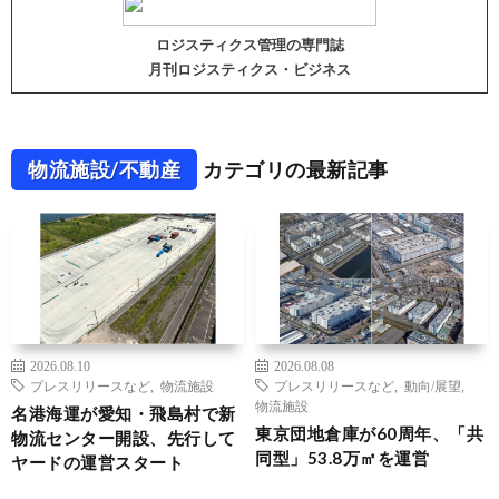
ロジスティクス管理の専門誌
月刊ロジスティクス・ビジネス
物流施設/不動産
カテゴリの最新記事
2026.08.10
2026.08.08
プレスリリースなど
,
物流施設
プレスリリースなど
,
動向/展望
,
物流施設
名港海運が愛知・飛島村で新
東京団地倉庫が60周年、「共
物流センター開設、先行して
同型」53.8万㎡を運営
ヤードの運営スタート