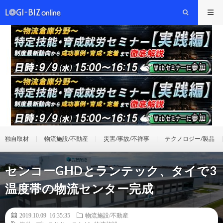
独自取材
物流施設/不動産
災害/事故/不祥事
テクノロジー/製品
センコーGHDとランテック、タイで3
温度帯の物流センター完成
2019.10.09 16:35:35
物流施設/不動産