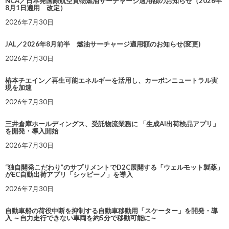
NCA／日本発国際航空貨物燃油サーチャージ適用額のお知らせ（2026年
8月1日適用 改定）
2026年7月30日
JAL／2026年8月前半 燃油サーチャージ適用額のお知らせ(変更)
2026年7月30日
椿本チエイン／再生可能エネルギーを活用し、カーボンニュートラル実
現を加速
2026年7月30日
三井倉庫ホールディングス、受託物流業務に 「生成AI出荷検品アプリ」
を開発・導入開始
2026年7月30日
“独自開発こだわり”のサプリメントでD2C展開する「ウェルモット製薬」
がEC自動出荷アプリ「シッピーノ」を導入
2026年7月30日
自動車船の荷役中断を抑制する自動車移動用「スケーター」を開発・導
入 ～自力走行できない車両を約5分で移動可能に～