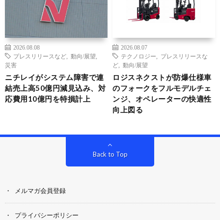
2026.08.08
2026.08.07
プレスリリースなど
,
動向/展望
,
テクノロジー
,
プレスリリースな
災害
ど
,
動向/展望
ニチレイがシステム障害で連
ロジスネクストが防爆仕様車
結売上高50億円減見込み、対
のフォークをフルモデルチェ
応費用10億円を特損計上
ンジ、オペレーターの快適性
向上図る
Back to Top
メルマガ会員登録
プライバシーポリシー