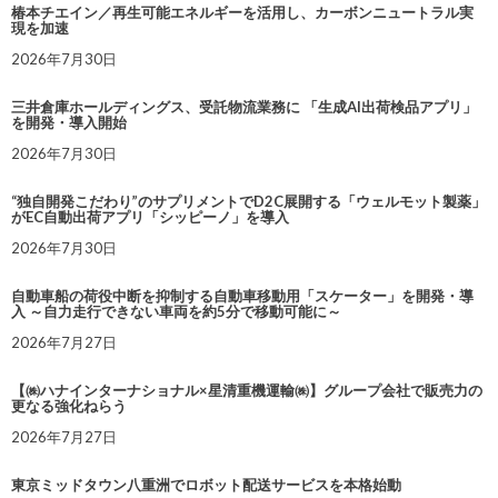
椿本チエイン／再生可能エネルギーを活用し、カーボンニュートラル実
現を加速
2026年7月30日
三井倉庫ホールディングス、受託物流業務に 「生成AI出荷検品アプリ」
を開発・導入開始
2026年7月30日
“独自開発こだわり”のサプリメントでD2C展開する「ウェルモット製薬」
がEC自動出荷アプリ「シッピーノ」を導入
2026年7月30日
自動車船の荷役中断を抑制する自動車移動用「スケーター」を開発・導
入 ～自力走行できない車両を約5分で移動可能に～
2026年7月27日
【㈱ハナインターナショナル×星清重機運輸㈱】グループ会社で販売力の
更なる強化ねらう
2026年7月27日
東京ミッドタウン八重洲でロボット配送サービスを本格始動