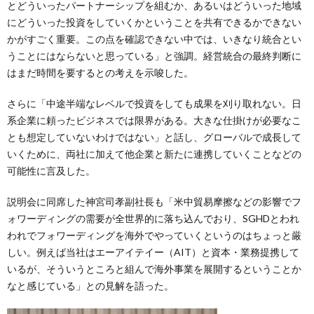
とどういったパートナーシップを組むか、あるいはどういった地域
にどういった投資をしていくかということを共有できるかできない
かがすごく重要。この点を確認できない中では、いきなり統合とい
うことにはならないと思っている」と強調。経営統合の最終判断に
はまだ時間を要するとの考えを示唆した。
さらに「中途半端なレベルで投資をしても成果を刈り取れない。日
系企業に頼ったビジネスでは限界がある。大きな仕掛けが必要なこ
とも想定していないわけではない」と話し、グローバルで成長して
いくために、両社に加えて他企業と新たに連携していくことなどの
可能性に言及した。
説明会に同席した神宮司孝副社長も「米中貿易摩擦などの影響でフ
ォワーディングの需要が全世界的に落ち込んでおり、SGHDとわれ
われでフォワーディングを海外でやっていくというのはちょっと厳
しい。例えば当社はエーアイテイー（AIT）と資本・業務提携して
いるが、そういうところと組んで海外事業を展開するということか
なと感じている」との見解を語った。