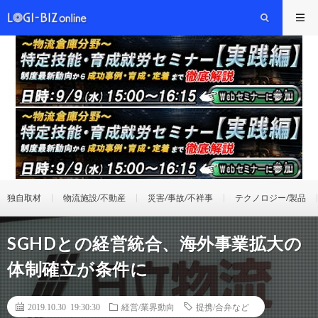
独自取材
物流施設/不動産
災害/事故/不祥事
テクノロジー/製品
SGHDとの経営統合、海外事業拡大の
体制確立が条件に
2019.10.30 19:30:30
経営/業界動向
提携/合弁など