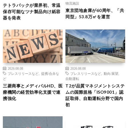
物流施設
テトラパックが業界初、常温
東京団地倉庫が60周年、「共
保存可能なツナ製品向け紙容
同型」53.8万㎡を運営
器を発表
2026.08.08
2026.08.08
プレスリリースなど
,
提携/合弁な
プレスリリースなど
,
動向/展望
,
ど
自動運転
三菱商事とメディパルHD、医
T2が品質マネジメントシステ
療機関の経営効率化支援で連
ムの国際規格「ISO9001」認
携強化
証取得、自動運転分野で国内
初