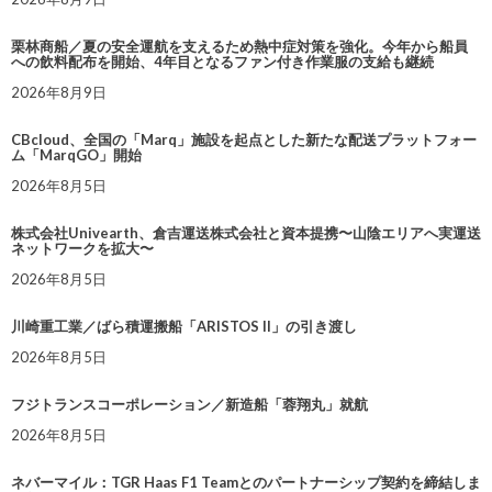
栗林商船／夏の安全運航を支えるため熱中症対策を強化。今年から船員
への飲料配布を開始、4年目となるファン付き作業服の支給も継続
2026年8月9日
CBcloud、全国の「Marq」施設を起点とした新たな配送プラットフォー
ム「MarqGO」開始
2026年8月5日
株式会社Univearth、倉吉運送株式会社と資本提携〜山陰エリアへ実運送
ネットワークを拡大〜
2026年8月5日
川崎重工業／ばら積運搬船「ARISTOS II」の引き渡し
2026年8月5日
フジトランスコーポレーション／新造船「蓉翔丸」就航
2026年8月5日
ネバーマイル：TGR Haas F1 Teamとのパートナーシップ契約を締結しま