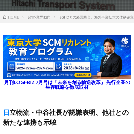
経営/業界動向
SGHDとの経営統合、海外事業拡大の体制確
HOME
月刊LOGI-BIZ 7月号は「未来を創る輸送改革」 先行企業の
生存戦略を徹底取材
日立物流・中谷社長が認識表明、他社との
新たな連携も示唆