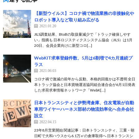
【新型ウイルス】コロナ禍で物流業務の非接触化や
ロボット導入など取り組み広がる
2021.01.20
JILS調査結果、BtoBの取扱量減少で「トラック確保しやす
い」指摘も 日本ロジスティクスシステム協会（JILS）は1月
20日、会員企業向けに新型コロ[…]
WebKIT求車登録件数、5月は6割増で4カ月連続プ
ラス
2021.06.03
コロナ禍で激減の前年から反動、本格的回復かは不透明 全日
本トラック協会と日本貨物運送協同組合連合会が6月1日発表
した求荷求車情報ネットワーク「WebK[…]
日本トランスシティと伊勢湾倉庫、住友電装が自動
車用ワイヤーハーネス部材の物流効率化へ合弁会社
設立
2022.04.15
23年8月営業開始 関連記事：日本トランスシティ、三重・朝
日町で大和ハウスから6.1万㎡の倉庫取得へ 日本トランスシ