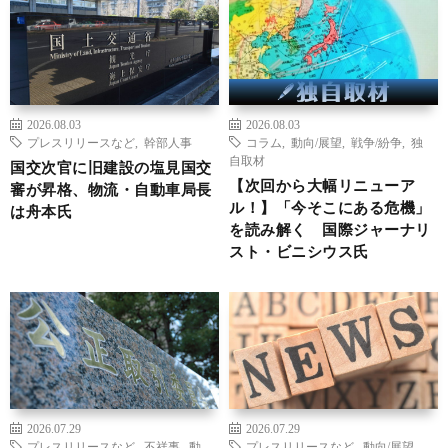
2026.08.03
2026.08.03
プレスリリースなど
,
幹部人事
コラム
,
動向/展望
,
戦争/紛争
,
独
自取材
国交次官に旧建設の塩見国交
【次回から大幅リニューア
審が昇格、物流・自動車局長
ル！】「今そこにある危機」
は舟本氏
を読み解く 国際ジャーナリ
スト・ビニシウス氏
2026.07.29
2026.07.29
プレスリリースなど
,
不祥事
,
動
プレスリリースなど
,
動向/展望
,