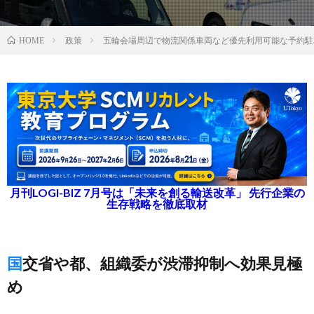
政策
五輪会場周辺で物流関係車両など優先利用可能な予約駐
HOME
月刊LOGI-BIZ 7月号は「未来を創る輸送改革」 先行企業の
生存戦略を徹底取材
国交省や都、組織委が渋滞抑制へ効果見極
め