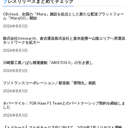
プレスリリースまとめてチェック
CBcloud、全国の「Marq」施設を起点とした新たな配送プラットフォー
ム「MarqGO」開始
2026年8月5日
株式会社Univearth、倉吉運送株式会社と資本提携〜山陰エリアへ実運送
ネットワークを拡大〜
2026年8月5日
川崎重工業／ばら積運搬船「ARISTOS II」の引き渡し
2026年8月5日
フジトランスコーポレーション／新造船「蓉翔丸」就航
2026年8月5日
ネバーマイル：TGR Haas F1 Teamとのパートナーシップ契約を締結しま
した
2026年8月5日
【トドケール】マルチキャリア化に向けて、2026年7月よりヤマト運輸