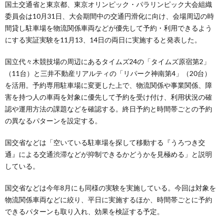
国土交通省と東京都、東京オリンピック・パラリンピック大会組織
委員会は10月31日、大会期間中の交通円滑化に向け、会場周辺の時
間貸し駐車場を物流関係車両などが優先して予約・利用できるよう
にする実証実験を11月13、14日の両日に実施すると発表した。
国立代々木競技場の周辺にあるタイムズ24の「タイムズ原宿第2」
（11台）と三井不動産リアルティの「リパーク神南第4」（20台）
を活用。予約専用駐車場に変更した上で、物流関係や事業関係、障
害を持つ人の車両を対象に優先して予約を受け付け、利用状況の確
認や運用方法の課題などを確認する。終日予約と時間帯ごとの予約
の異なるパターンを設定する。
国交省などは「空いている駐車場を探して移動する『うろつき交
通』による交通渋滞などが抑制できるかどうかを見極める」と説明
している。
国交省などは今年8月にも同様の実験を実施している。今回は対象を
物流関係車両などに絞り、平日に実施するほか、時間帯ごとに予約
できるパターンも取り入れ、効果を検証する予定。