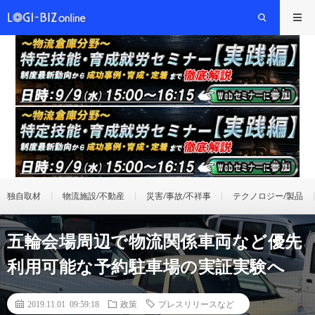
独自取材
物流施設/不動産
災害/事故/不祥事
テクノロジー/製品
五輪会場周辺で物流関係車両など優先
利用可能な予約駐車場の実証実験へ
2019.11.01 09:59:18
政策
プレスリリースなど