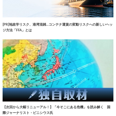
[PR]地政学リスク、港湾混雑…コンテナ運賃の変動リスクへの新しいヘッ
ジ方法「FFA」とは
【次回から大幅リニューアル！】「今そこにある危機」を読み解く 国
際ジャーナリスト・ビニシウス氏