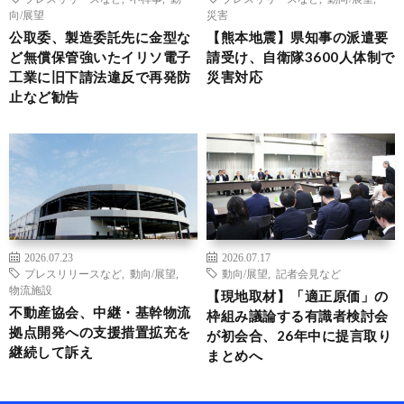
向/展望
災害
公取委、製造委託先に金型な
【熊本地震】県知事の派遣要
ど無償保管強いたイリソ電子
請受け、自衛隊3600人体制で
工業に旧下請法違反で再発防
災害対応
止など勧告
2026.07.23
2026.07.17
プレスリリースなど
,
動向/展望
,
動向/展望
,
記者会見など
物流施設
【現地取材】「適正原価」の
不動産協会、中継・基幹物流
枠組み議論する有識者検討会
拠点開発への支援措置拡充を
が初会合、26年中に提言取り
継続して訴え
まとめへ