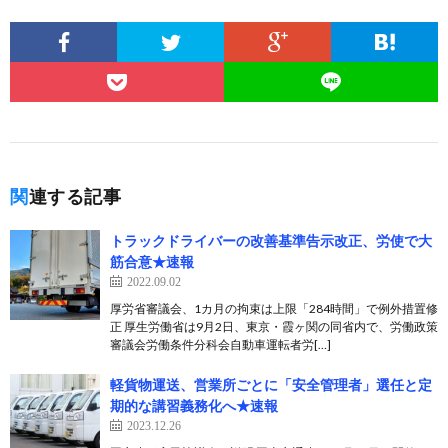
関連する記事
トラックドライバーの改善基準告示改正、労使で大
筋合意★速報
2022.09.02
厚労省審議会、1カ月の拘束は上限「284時間」で例外措置修
正 厚生労働省は9月2日、東京・霞ヶ関の同省内で、労働政策
審議会労働条件分科会自動車運転者労[…]
軽貨物運送、営業所ごとに「安全管理者」選任と定
期的な講習義務化へ★速報
2023.12.26