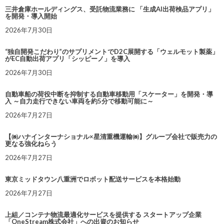
三井倉庫ホールディングス、受託物流業務に 「生成AI出荷検品アプリ」
を開発・導入開始
2026年7月30日
“独自開発こだわり”のサプリメントでD2C展開する「ウェルモット製薬」
がEC自動出荷アプリ「シッピーノ」を導入
2026年7月30日
自動車船の荷役中断を抑制する自動車移動用「スケーター」を開発・導
入 ～自力走行できない車両を約5分で移動可能に～
2026年7月27日
【㈱ハナインターナショナル×星清重機運輸㈱】グループ会社で販売力の
更なる強化ねらう
2026年7月27日
東京ミッドタウン八重洲でロボット配送サービスを本格始動
2026年7月27日
上組／コンテナ物流最適化サービスを提供する スタートアップ企業
「OneStream株式会社」への出資のお知らせ