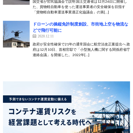
国交省が官民協議会で説明 国土交通省は12月26日に開催し
た、貨物軽自動車を使った運送事業者の安全確保を目指す
「貨物軽自動車運送事業適正化協議会」の第[…]
ドローンの操縦免許制度創設、市街地上空を物流な
どで飛行可能に
2020.12.11
政府が安全性確保で21年の通常国会に航空法改正案提出へ 政
府は12月10日、首相官邸で「小型無人機に関する関係府省庁
連絡会議」を開催した。 2022年[…]