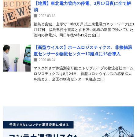
【地震】東北電力管内の停電、3月17日夜に全て解
消
2022.03.18
福島と宮城、山形で一時3万戸以上 東北電力ネットワークは3
月17日、福島県沖を震源とする強い地震の影響で続いていた
管内の停電が、同日午後9時41分に全[…]
【新型ウイルス】ホームロジスティクス、非接触温
度センサーを物流センター10拠点に15台導入
2020.08.24
マスク外さず体温測定可能 ニトリグループの物流会社ホーム
ロジスティクスは8月24日、新型コロナウイルスの感染拡大
を踏まえ、全国の物流センター10拠点に[…]