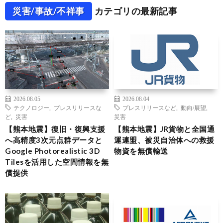
災害/事故/不祥事
カテゴリの最新記事
2026.08.05
2026.08.04
テクノロジー
,
プレスリリースな
プレスリリースなど
,
動向/展望
,
ど
,
災害
災害
【熊本地震】復旧・復興支援
【熊本地震】JR貨物と全国通
へ高精度3次元点群データと
運連盟、被災自治体への救援
Google Photorealistic 3D
物資を無償輸送
Tilesを活用した空間情報を無
償提供