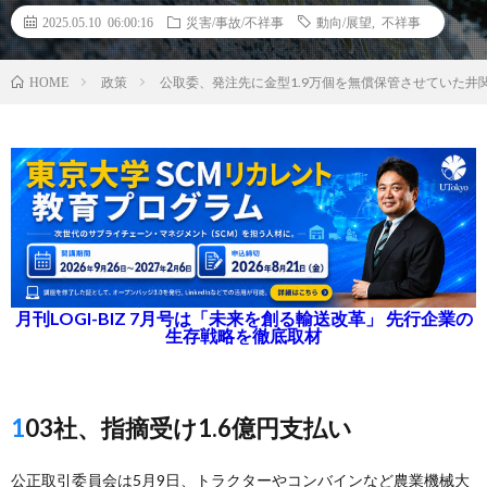
2025.05.10 06:00:16
災害/事故/不祥事
動向/展望
,
不祥事
政策
公取委、発注先に金型1.9万個を無償保管させていた井
HOME
月刊LOGI-BIZ 7月号は「未来を創る輸送改革」 先行企業の
生存戦略を徹底取材
103社、指摘受け1.6億円支払い
公正取引委員会は5月9日、トラクターやコンバインなど農業機械大