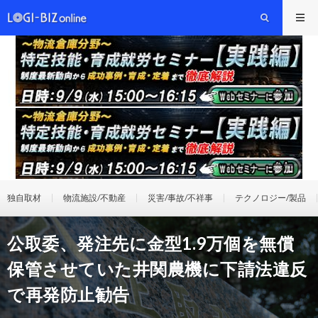
独自取材
物流施設/不動産
災害/事故/不祥事
テクノロジー/製品
公取委、発注先に金型1.9万個を無償
保管させていた井関農機に下請法違反
で再発防止勧告