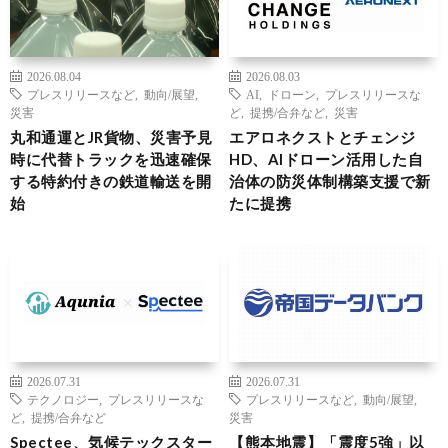
2026.08.04
2026.08.03
プレスリリースなど
,
動向/展望
,
AI
,
ドローン
,
プレスリリースな
災害
ど
,
提携/合弁など
,
災害
丸和通運とJR貨物、災害予見
エアロネクストとチェンジ
時に代替トラックを迅速確保
HD、AIドローン活用した自
する特約付きの鉄道輸送を開
治体の防災体制構築支援で新
始
たに提携
2026.07.31
2026.07.31
テクノロジー
,
プレスリリースな
プレスリリースなど
,
動向/展望
,
ど
,
提携/合弁など
災害
Spectee、気候テックスター
【熊本地震】「震度5強」以