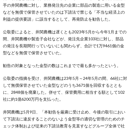
手の井関農機に対し、業務発注先の企業に部品の製造に用いる金型
などを無償で保管させていたのは下請法で禁じる「不当な経済上の
利益の提供要請」に該当するとして、再発防止を勧告した。
公取委によると、井関農機は遅くとも2023年5月から今年1月までの
間、井関農機や製造子会社などが、発注先企業103社に対し、部品
の発注を長期間行っていないにも関わらず、合計で1万9461個の金
型などを無償で保管させていた。
勧告の対象となった金型の数はこれまでで最も多かったという。
公取委の指摘を受け、井関農機は23年5月～24年5月の間、66社に対
して無償保管させていた金型などのうち3671個を回収するととも
に、2848個を廃棄した。併せて、保管費用に相当する額として102
社に約1億6200万円を支払った。
井関農機は5月9日、「本勧告を厳粛に受け止め、今後の取引におい
て下請法に違反することのないよう金型等の適切な管理のためのチ
ェック体制および従来の下請法教育を見直すなどグループ全体で社