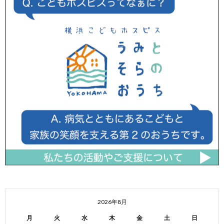
2026年8月
月
火
水
木
金
土
日