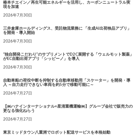
椿本チエイン／再生可能エネルギーを活用し、カーボンニュートラル実
現を加速
2026年7月30日
三井倉庫ホールディングス、受託物流業務に 「生成AI出荷検品アプリ」
を開発・導入開始
2026年7月30日
“独自開発こだわり”のサプリメントでD2C展開する「ウェルモット製薬」
がEC自動出荷アプリ「シッピーノ」を導入
2026年7月30日
自動車船の荷役中断を抑制する自動車移動用「スケーター」を開発・導
入 ～自力走行できない車両を約5分で移動可能に～
2026年7月27日
【㈱ハナインターナショナル×星清重機運輸㈱】グループ会社で販売力の
更なる強化ねらう
2026年7月27日
東京ミッドタウン八重洲でロボット配送サービスを本格始動