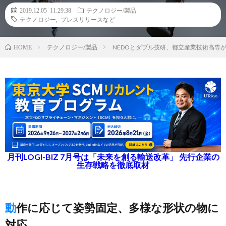
2019.12.05 11:29:38
テクノロジー/製品
テクノロジー
,
プレスリリースなど
テクノロジー/製品
NEDOとダブル技研、都立産業技術高専
HOME
月刊LOGI-BIZ 7月号は「未来を創る輸送改革」 先行企業の
生存戦略を徹底取材
動作に応じて姿勢固定、多様な形状の物に
対応