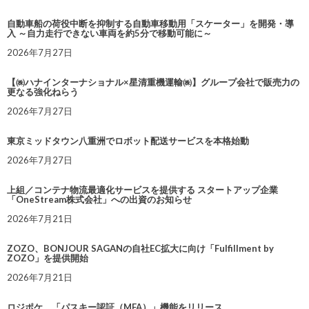
自動車船の荷役中断を抑制する自動車移動用「スケーター」を開発・導
入 ～自力走行できない車両を約5分で移動可能に～
2026年7月27日
【㈱ハナインターナショナル×星清重機運輸㈱】グループ会社で販売力の
更なる強化ねらう
2026年7月27日
東京ミッドタウン八重洲でロボット配送サービスを本格始動
2026年7月27日
上組／コンテナ物流最適化サービスを提供する スタートアップ企業
「OneStream株式会社」への出資のお知らせ
2026年7月21日
ZOZO、BONJOUR SAGANの自社EC拡大に向け「Fulfillment by
ZOZO」を提供開始
2026年7月21日
ロジポケ、「パスキー認証（MFA）」機能をリリース