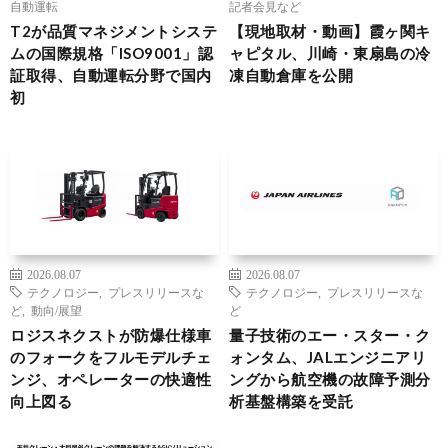
自動運転
記者会見など
T2が品質マネジメントシステ
【現地取材・動画】霞ヶ関キ
ムの国際規格「ISO9001」認
ャピタル、川崎・東扇島の冷
証取得、自動運転分野で国内
凍自動倉庫を公開
初
2026.08.07
2026.08.07
テクノロジー
,
プレスリリースな
テクノロジー
,
プレスリリースな
ど
,
動向/展望
ど
ロジスネクストが防爆仕様車
量子技術のエー・スター・ク
のフォークをフルモデルチェ
ォンタム、JALエンジニアリ
ンジ、オペレーターの快適性
ングから航空機の故障予測分
向上図る
析基盤構築を受託