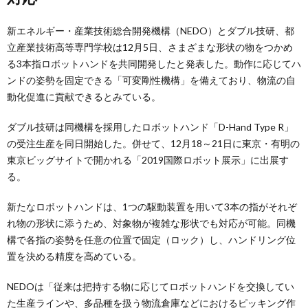
新エネルギー・産業技術総合開発機構（NEDO）とダブル技研、都
立産業技術高等専門学校は12月5日、さまざまな形状の物をつかめ
る3本指ロボットハンドを共同開発したと発表した。動作に応じてハ
ンドの姿勢を固定できる「可変剛性機構」を備えており、物流の自
動化促進に貢献できるとみている。
ダブル技研は同機構を採用したロボットハンド「D-Hand Type R」
の受注生産を同日開始した。併せて、12月18～21日に東京・有明の
東京ビッグサイトで開かれる「2019国際ロボット展示」に出展す
る。
新たなロボットハンドは、1つの駆動装置を用いて3本の指がそれぞ
れ物の形状に添うため、対象物が複雑な形状でも対応が可能。同機
構で各指の姿勢を任意の位置で固定（ロック）し、ハンドリング位
置を決める精度を高めている。
NEDOは「従来は把持する物に応じてロボットハンドを交換してい
た生産ラインや、多品種を扱う物流倉庫などにおけるピッキング作