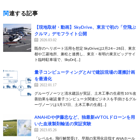
関連する記事
【現地取材・動画】SkyDrive、東京で初の「空飛ぶ
クルマ」デモフライト公開
2026.03.02
既存のヘリポート活用を想定 SkyDriveは2月24～28日、東京
都や三菱地所、兼松と連携し、東京・有明の東京ビッグサイ
ト臨時駐車場で、SkyDri[…]
量子コンピューティングとAIで建設現場の運搬計画
を最適化
2022.01.17
グルーヴノーツと清水建設が実証、土木工事の生産性10％改
善効果を確認 量子コンピュータ関連ビジネスを手掛けるグル
ーヴノーツは1月17日、土木工事の生産[…]
ANAHDや伊藤忠など、独最新eVTOLドローンを用
いた血液製剤輸送の実証実験
2023.05.26
「レベル4」飛行解禁受け、早期の実用化目指す ANAホール