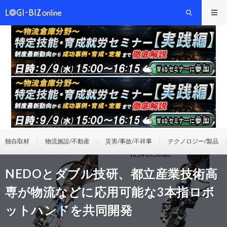
独自取材
物流施設/不動産
災害/事故/不祥事
テクノロジー/製品
NEDOとダブル技研、都立産業技術高
専が物流などに応用可能な3本指ロボ
ットハンドを共同開発