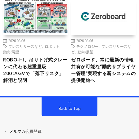
2026.08.06
2026.08.06
プレスリリースなど
,
ロボット
,
テクノロジー
,
プレスリリースな
動向/展望
ど
,
動向/展望
ROBO-HI、吊り下げ式クレー
ゼロボード、常に最新の情報
ンに代わる超重量級
共有が可能な“動的サプライヤ
200tAGVで「落下リスク」
ー管理”実現する新システムの
解消と説明
提供開始へ
Back to Top
メルマガ会員登録