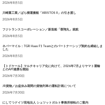
2026年8月5日
川崎重工業／ばら積運搬船「ARISTOS II」の引き渡し
2026年8月5日
フジトランスコーポレーション／新造船「蓉翔丸」就航
2026年8月5日
ネバーマイル：TGR Haas F1 Teamとのパートナーシップ契約を締結しま
した
2026年8月5日
【トドケール】マルチキャリア化に向けて、2026年7月よりヤマト運輸
とのAPI連携を開始
2026年7月30日
JR貨物／お盆休み期間の貨物列車の運転計画について
2026年7月30日
にしてつドイツ現地法人 シュツットガルト事務所移転のご案内