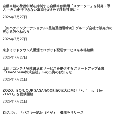
自動車船の荷役中断を抑制する自動車移動用「スケーター」を開発・導
入 ～自力走行できない車両を約5分で移動可能に～
2026年7月27日
【㈱ハナインターナショナル×星清重機運輸㈱】グループ会社で販売力の
更なる強化ねらう
2026年7月27日
東京ミッドタウン八重洲でロボット配送サービスを本格始動
2026年7月27日
上組／コンテナ物流最適化サービスを提供する スタートアップ企業
「OneStream株式会社」への出資のお知らせ
2026年7月21日
ZOZO、BONJOUR SAGANの自社EC拡大に向け「Fulfillment by
ZOZO」を提供開始
2026年7月21日
ロジポケ、「パスキー認証（MFA）」機能をリリース