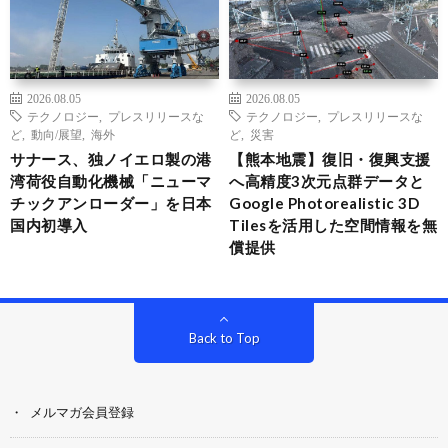
2026.08.05
2026.08.05
テクノロジー
,
プレスリリースな
テクノロジー
,
プレスリリースな
ど
,
動向/展望
,
海外
ど
,
災害
サナース、独ノイエロ製の港
【熊本地震】復旧・復興支援
湾荷役自動化機械「ニューマ
へ高精度3次元点群データと
チックアンローダー」を日本
Google Photorealistic 3D
国内初導入
Tilesを活用した空間情報を無
償提供
Back to Top
メルマガ会員登録