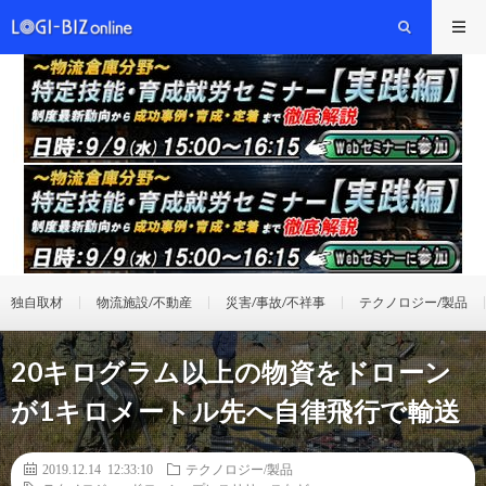
独自取材
物流施設/不動産
災害/事故/不祥事
テクノロジー/製品
20キログラム以上の物資をドローン
が1キロメートル先へ自律飛行で輸送
2019.12.14 12:33:10
テクノロジー/製品