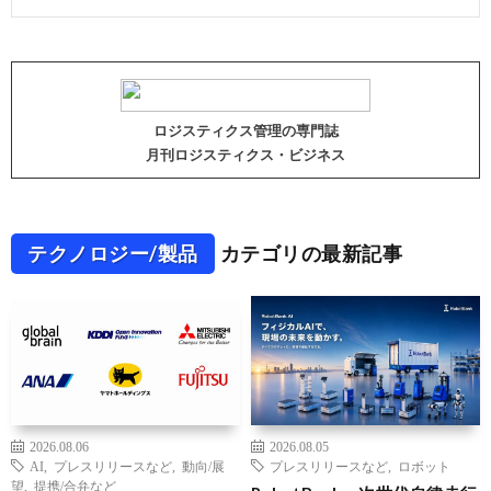
ロジスティクス管理の専門誌
月刊ロジスティクス・ビジネス
テクノロジー/製品
カテゴリの最新記事
2026.08.06
2026.08.05
AI
,
プレスリリースなど
,
動向/展
プレスリリースなど
,
ロボット
望
,
提携/合弁など