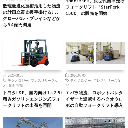
RobotBank、次世代自律走行
数理最適化技術活用した物流
フォークリフト「StarFork
の計画立案支援手掛けるJIJ、
1500」の販売を開始
グローバル・ブレインなどか
ら8.4億円調達
2026.08.05
2026.08.05
テクノロジー
,
プレスリリースな
テクノロジー
,
プレスリリースな
ど
,
動向/展望
ど
トヨタL&F、国内向け1～3.5t
エバラ物流、ロボットパレタ
積みガソリンエンジン式フォ
イザーと連携するハクオウロ
ークリフトの出荷を再開
ボの自動フォークリフト導入