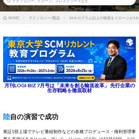
テクノロジー
,
ドローン
,
プレスリリースなど
テクノロジー/製品
20キログラム以上の物資をドローンが1
HOME
月刊LOGI-BIZ 7月号は「未来を創る輸送改革」 先行企業の
生存戦略を徹底取材
陸自の演習で成功
東証1部上場でテレビ番組制作などの各種プロデュース・権利管理事
業を手掛けるクリーク・アンド・リバー（C&R）は12月13日、ドロ