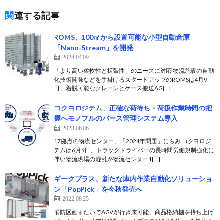
関連する記事
ROMS、100㎡から設置可能な小型自動倉庫
「Nano-Stream」を開発
2024.04.09
「より高い柔軟性と拡張性」のニーズに対応 物流施設の自動
化技術開発などを手掛けるスタートアップのROMSは4月9
日、着脱可能なクレーンとケース搬送AG[…]
コクヨロジテム、正確な荷待ち・荷扱作業時間の把
握へモノフルのバース管理システム導入
2023.06.06
17拠点の物流センター、「2024年問題」にらみ コクヨロジ
テムは6月6日、トラックドライバーの長時間労働規制強化に
伴い物流現場の混乱が物流センター1[…]
ギークプラス、新たな庫内作業自動化ソリューショ
ン「PopPick」を今秋発売へ
2022.08.25
消防区画またいでAGVが行き来可能、商品格納棚を持ち上げ