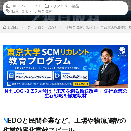
2019.12.25 16:37:30
テクノロジー/製品
動画
,
ロボット
,
独自取材
テクノロジー/製品
【独自取材、動画】かご台車の転倒防げ
HOME
月刊LOGI-BIZ 7月号は「未来を創る輸送改革」 先行企業の
生存戦略を徹底取材
NEDOと民間企業など、工場や物流施設の
作業効率化貢献アピール