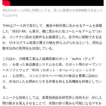
3社のロボットが同じ空間にいても、互いに衝突せず自律移動できるシス
テムのデモ
THKはブース内で並行して、搬送や軽作業に生かせるアームを搭載
した「SEED-R8」も展示。棚に置かれた缶コーヒーをアームでつか
み、コンテナに収める動作をお披露目した。全方向に移動できるほ
か、15キログラム程度の重さの物を持ち上げられるという。同社は
数年以内の実用化を目指している。
このほか、川崎重工業は人協働双腕ロボット「duAro（デュア
ロ）」を使った食品搬送システムを公表。ロボット用のオープンソ
ースソフトウェア「ROS（ロボット・オペレーション・システ
ム）」も活用し、コンビニやスーパー向けの食品を番重に詰めた
り、弁当のふたを閉めたりする作業を担える高機能を特徴としてい
る。
ユニークな技術としては、産業技術総合研究所と信州大が、AIに人
間の動きを覚えさせることで、衣類の折り畳みも可能になるデモを