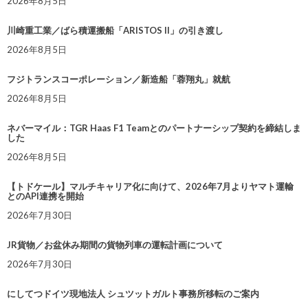
2026年8月5日
川崎重工業／ばら積運搬船「ARISTOS II」の引き渡し
2026年8月5日
フジトランスコーポレーション／新造船「蓉翔丸」就航
2026年8月5日
ネバーマイル：TGR Haas F1 Teamとのパートナーシップ契約を締結しま
した
2026年8月5日
【トドケール】マルチキャリア化に向けて、2026年7月よりヤマト運輸
とのAPI連携を開始
2026年7月30日
JR貨物／お盆休み期間の貨物列車の運転計画について
2026年7月30日
にしてつドイツ現地法人 シュツットガルト事務所移転のご案内