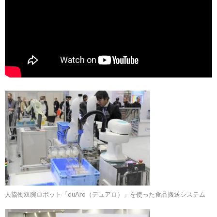
人協働双腕ロボット「duAro（デュアロ）」を使った食品搬送システム