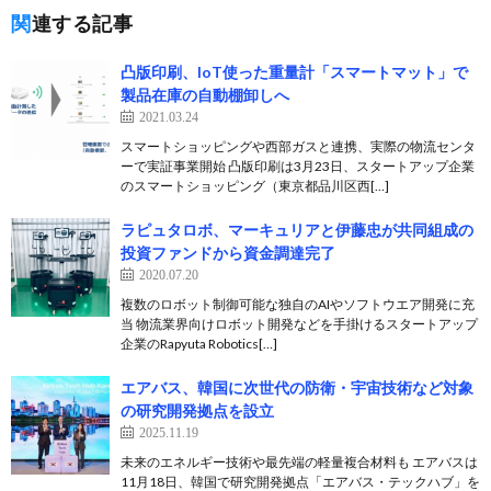
関連する記事
凸版印刷、IoT使った重量計「スマートマット」で
製品在庫の自動棚卸しへ
2021.03.24
スマートショッピングや西部ガスと連携、実際の物流センタ
ーで実証事業開始 凸版印刷は3月23日、スタートアップ企業
のスマートショッピング（東京都品川区西[…]
ラピュタロボ、マーキュリアと伊藤忠が共同組成の
投資ファンドから資金調達完了
2020.07.20
複数のロボット制御可能な独自のAIやソフトウエア開発に充
当 物流業界向けロボット開発などを手掛けるスタートアップ
企業のRapyuta Robotics[…]
エアバス、韓国に次世代の防衛・宇宙技術など対象
の研究開発拠点を設立
2025.11.19
未来のエネルギー技術や最先端の軽量複合材料も エアバスは
11月18日、韓国で研究開発拠点「エアバス・テックハブ」を