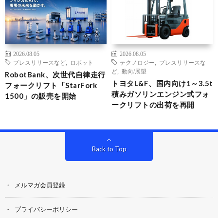
2026.08.05
2026.08.05
プレスリリースなど
,
ロボット
テクノロジー
,
プレスリリースな
ど
,
動向/展望
RobotBank、次世代自律走行
トヨタL&F、国内向け1～3.5t
フォークリフト「StarFork
積みガソリンエンジン式フォ
1500」の販売を開始
ークリフトの出荷を再開
Back to Top
メルマガ会員登録
プライバシーポリシー