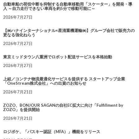
自動車船の荷役中断を抑制する自動車移動用「スケーター」を開発・導
入 ～自力走行できない車両を約5分で移動可能に～
2026年7月27日
【㈱ハナインターナショナル×星清重機運輸㈱】グループ会社で販売力の
更なる強化ねらう
2026年7月27日
東京ミッドタウン八重洲でロボット配送サービスを本格始動
2026年7月27日
上組／コンテナ物流最適化サービスを提供する スタートアップ企業
「OneStream株式会社」への出資のお知らせ
2026年7月21日
ZOZO、BONJOUR SAGANの自社EC拡大に向け「Fulfillment by
ZOZO」を提供開始
2026年7月21日
ロジポケ、「パスキー認証（MFA）」機能をリリース