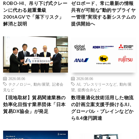
ROBO-HI、吊り下げ式クレー
ゼロボード、常に最新の情報
ンに代わる超重量級
共有が可能な“動的サプライヤ
200tAGVで「落下リスク」
ー管理”実現する新システムの
解消と説明
提供開始へ
2026.08.06
2026.08.06
テクノロジー
,
動向/展望
,
記者会
AI
,
プレスリリースなど
,
動向/展
見など
望
,
提携/合弁など
【現地取材】貿易関連業務の
数理最適化技術活用した物流
効率化目指す業界団体「日本
の計画立案支援手掛けるJIJ、
貿易DX協会」が発足
グローバル・ブレインなどか
ら8.4億円調達