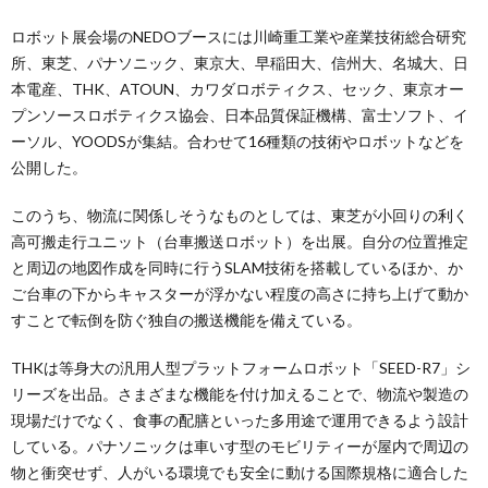
ロボット展会場のNEDOブースには川崎重工業や産業技術総合研究
所、東芝、パナソニック、東京大、早稲田大、信州大、名城大、日
本電産、THK、ATOUN、カワダロボティクス、セック、東京オー
プンソースロボティクス協会、日本品質保証機構、富士ソフト、イ
ーソル、YOODSが集結。合わせて16種類の技術やロボットなどを
公開した。
このうち、物流に関係しそうなものとしては、東芝が小回りの利く
高可搬走行ユニット（台車搬送ロボット）を出展。自分の位置推定
と周辺の地図作成を同時に行うSLAM技術を搭載しているほか、か
ご台車の下からキャスターが浮かない程度の高さに持ち上げて動か
すことで転倒を防ぐ独自の搬送機能を備えている。
THKは等身大の汎用人型プラットフォームロボット「SEED-R7」シ
リーズを出品。さまざまな機能を付け加えることで、物流や製造の
現場だけでなく、食事の配膳といった多用途で運用できるよう設計
している。パナソニックは車いす型のモビリティーが屋内で周辺の
物と衝突せず、人がいる環境でも安全に動ける国際規格に適合した