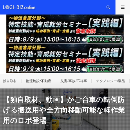
独自取材
物流施設/不動産
災害/事故/不祥事
テクノロジー/製品
【独自取材、動画】かご台車の転倒防
げる搬送用や全方向移動可能な軽作業
用のロボ登場