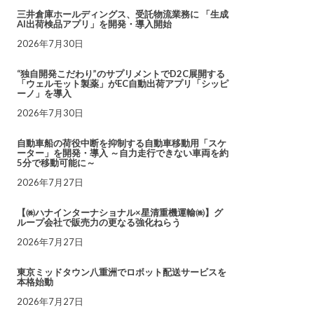
三井倉庫ホールディングス、受託物流業務に 「生成
AI出荷検品アプリ」を開発・導入開始
2026年7月30日
“独自開発こだわり”のサプリメントでD2C展開する
「ウェルモット製薬」がEC自動出荷アプリ「シッピ
ーノ」を導入
2026年7月30日
自動車船の荷役中断を抑制する自動車移動用「スケ
ーター」を開発・導入 ～自力走行できない車両を約
5分で移動可能に～
2026年7月27日
【㈱ハナインターナショナル×星清重機運輸㈱】グ
ループ会社で販売力の更なる強化ねらう
2026年7月27日
東京ミッドタウン八重洲でロボット配送サービスを
本格始動
2026年7月27日