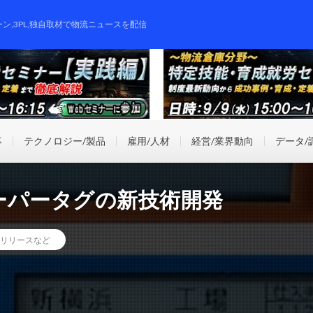
ーン,3PL,独自取材で物流ニュースを配信
事
テクノロジー/製品
雇用/人材
経営/業界動向
データ/
ーパータグの新技術開発
リリースなど