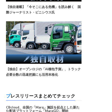
【独自連載】「今そこにある危機」を読み解く 国
際ジャーナリスト・ビニシウス氏
【独自】オープンロジの「AI梱包予測」、トラック
必要台数の迅速把握にも活用本格化
プレスリリースまとめてチェック
CBcloud、全国の「Marq」施設を起点とした新た
な配送プラットフォーム「MarqGO」開始