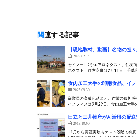
関連する記事
【現地取材、動画】名物の担々
2022.02.14
セイノーHDやエアロネクスト、住友商
ネクスト、住友商事は2月11日、千葉県
食肉加工大手の印南食品、イノ
2025.09.30
従業員の高齢化踏まえ、作業の負担感
イノフィスは9月29日、食肉加工大手の
日立と三井物産がAI活用の配
2018.10.09
11月から実証実験もテスト段階で有意