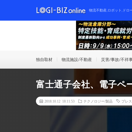
物流不動産,ロボット,ドロ
独自取材
物流施設/不動産
災害/事故/不祥
富士通子会社、電子ペ
2018.10.12 18:11:53
テクノロジー/製品
プレス