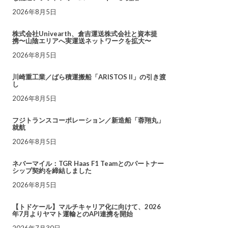
2026年8月5日
株式会社Univearth、倉吉運送株式会社と資本提
携〜山陰エリアへ実運送ネットワークを拡大〜
2026年8月5日
川崎重工業／ばら積運搬船「ARISTOS II」の引き渡
し
2026年8月5日
フジトランスコーポレーション／新造船「蓉翔丸」
就航
2026年8月5日
ネバーマイル：TGR Haas F1 Teamとのパートナー
シップ契約を締結しました
2026年8月5日
【トドケール】マルチキャリア化に向けて、2026
年7月よりヤマト運輸とのAPI連携を開始
2026年7月30日