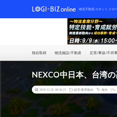
物流不動産,ロボット,ドロ
独自取材
物流施設/不動産
災害/事故/不祥
NEXCO中日本、台湾
2019.12.26 09:36:23
経営/業界動向
海外
,
プレ