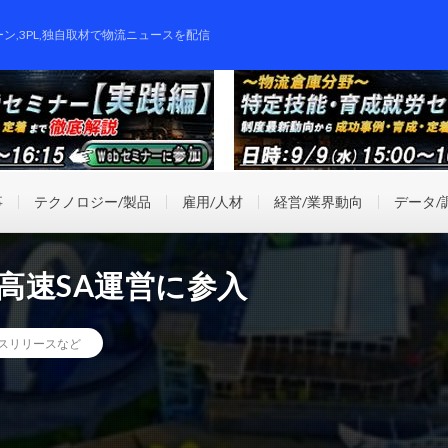
ーン,3PL,独自取材で物流ニュースを配信
事
テクノロジー/製品
雇用/人材
経営/業界動向
データ/
の高速SA運営に参入
スリリースなど