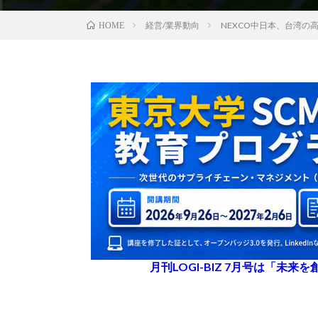
経営/業界動向
NEXCO中日本、台湾の
HOME
月刊LOGI-BIZ 7月号は「未