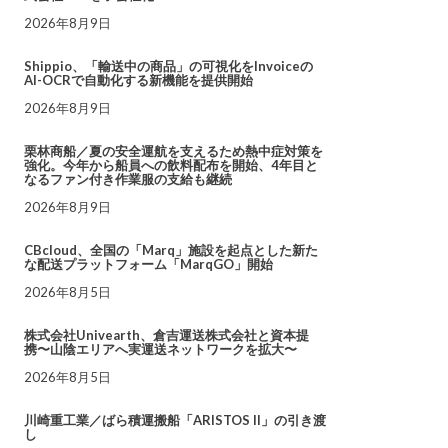
2026年8月9日
Shippio、「輸送中の商品」の可視化をInvoiceの
AI-OCRで自動化する新機能を提供開始
2026年8月9日
栗林商船／夏の安全運航を支えるため熱中症対策を
強化。今年から船員への飲料配布を開始、4年目と
なるファン付き作業服の支給も継続
2026年8月9日
CBcloud、全国の「Marq」施設を起点とした新た
な配送プラットフォーム「MarqGO」開始
2026年8月5日
株式会社Univearth、倉吉運送株式会社と資本提
携〜山陰エリアへ実運送ネットワークを拡大〜
2026年8月5日
川崎重工業／ばら積運搬船「ARISTOS II」の引き渡
し