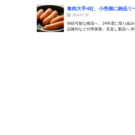
食肉大手4社、小売側に納品リ
2024.07.29
持続可能な物流へ、24年度に取り組み
品陳列など付帯業務」見直し要請へ 伊藤