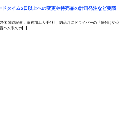
ードタイム2日以上への変更や特売品の計画発注など要請
強化 関連記事：食肉加工大手4社、納品時にドライバーの「値付けや商
ハム米久ホ[…]