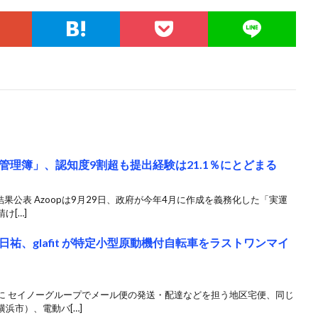
理簿」、認知度9割超も提出経験は21.1％にとどまる
結果公表 Azoopは9月29日、政府が今年4月に作成を義務化した「実運
け[…]
祐、glafit が特定小型原動機付自転車をラストワンマイ
に セイノーグループでメール便の発送・配達などを担う地区宅便、同じ
浜市）、電動バ[…]