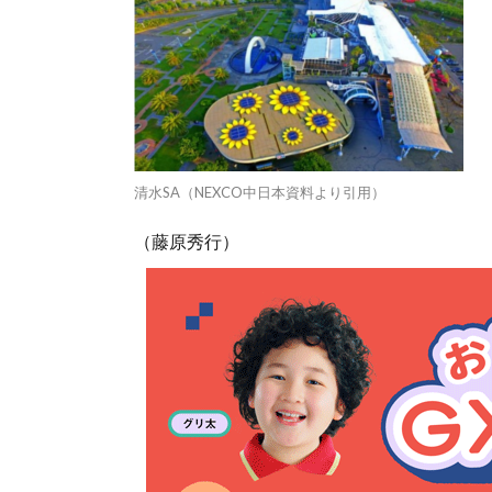
清水SA（NEXCO中日本資料より引用）
（藤原秀行）