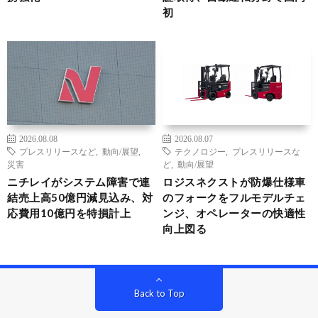
初
2026.08.08
2026.08.07
プレスリリースなど
,
動向/展望
,
テクノロジー
,
プレスリリースな
災害
ど
,
動向/展望
ニチレイがシステム障害で連
ロジスネクストが防爆仕様車
結売上高50億円減見込み、対
のフォークをフルモデルチェ
応費用10億円を特損計上
ンジ、オペレーターの快適性
向上図る
Back to Top