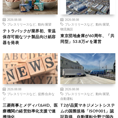
2026.08.08
2026.08.08
プレスリリースなど
,
動向/展望
プレスリリースなど
,
動向/展望
,
物流施設
テトラパックが業界初、常温
東京団地倉庫が60周年、「共
保存可能なツナ製品向け紙容
同型」53.8万㎡を運営
器を発表
2026.08.08
2026.08.08
プレスリリースなど
,
提携/合弁な
プレスリリースなど
,
動向/展望
,
ど
自動運転
三菱商事とメディパルHD、医
T2が品質マネジメントシステ
療機関の経営効率化支援で連
ムの国際規格「ISO9001」認
携強化
証取得、自動運転分野で国内