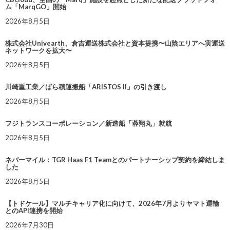
ム「MarqGO」開始
2026年8月5日
株式会社Univearth、倉吉運送株式会社と資本提携〜山陰エリアへ実運送
ネットワークを拡大〜
2026年8月5日
川崎重工業／ばら積運搬船「ARISTOS II」の引き渡し
2026年8月5日
フジトランスコーポレーション／新造船「蓉翔丸」就航
2026年8月5日
ネバーマイル：TGR Haas F1 Teamとのパートナーシップ契約を締結しま
した
2026年8月5日
【トドケール】マルチキャリア化に向けて、2026年7月よりヤマト運輸
とのAPI連携を開始
2026年7月30日