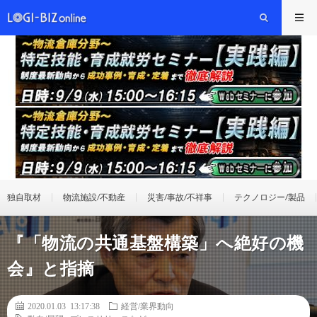
独自取材
物流施設/不動産
災害/事故/不祥事
テクノロジー/製品
『「物流の共通基盤構築」へ絶好の機
会』と指摘
2020.01.03 13:17:38
経営/業界動向