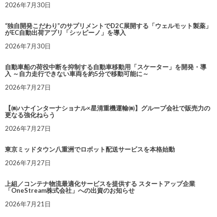
2026年7月30日
“独自開発こだわり”のサプリメントでD2C展開する「ウェルモット製薬」
がEC自動出荷アプリ「シッピーノ」を導入
2026年7月30日
自動車船の荷役中断を抑制する自動車移動用「スケーター」を開発・導
入 ～自力走行できない車両を約5分で移動可能に～
2026年7月27日
【㈱ハナインターナショナル×星清重機運輸㈱】グループ会社で販売力の
更なる強化ねらう
2026年7月27日
東京ミッドタウン八重洲でロボット配送サービスを本格始動
2026年7月27日
上組／コンテナ物流最適化サービスを提供する スタートアップ企業
「OneStream株式会社」への出資のお知らせ
2026年7月21日