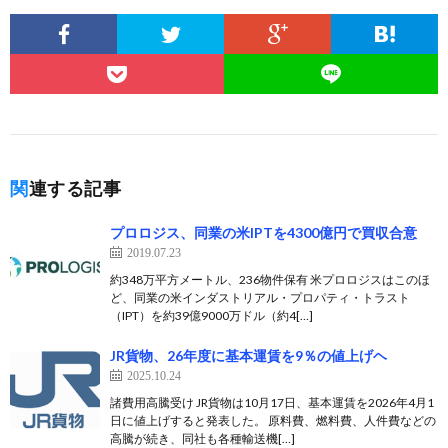
関連する記事
プロロジス、同業の米IPTを4300億円で買収合意
2019.07.23
約348万平方メートル、236物件保有 米プロロジスはこのほ
ど、同業の米インダストリアル・プロパティ・トラスト
（IPT）を約39億9000万ドル（約4[…]
JR貨物、26年度に基本運賃を9％の値上げヘ
2025.10.24
諸費用高騰受け JR貨物は10月17日、基本運賃を2026年4月1
日に値上げすると発表した。 原料費、燃料費、人件費などの
高騰が続き、同社も各種輸送機[…]