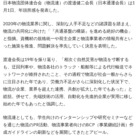
日本物流団体連合会（物流連）の渡邉健二会長（日本通運会長）は1
月1日、年頭所感を発表した。
2020年の物流業界に関し、深刻な人手不足などの諸課題を踏まえ、
物流の共同化に向けた「『共通基盤の構築』を進める絶好の機会」
と指摘。資機材の規格統一や荷主企業と物流事業者の情報共有とい
った施策を推進、問題解決を率先していく決意を表明した。
渡邉会長は19年を振り返り、「相次ぐ自然災害が物流を寸断する
も、迂回列車や、物流各社のトラック・船舶等による代行輸送でネ
ットワークが維持されたこと、その過程で物流が社会一般からさら
に注目された年であり、労働力不足がさらに深刻化した状況下で、
物流が企業、業界を超えた連携、共創が拡大した年でもあった」と
総括。併せて、先端技術の活用、自動化を先進的企業が実用に移し
始めた年でもあったと強調した。
物流連としても、学生向けのインターンシップや研究セミナーなど
を通じた物流のPR活動、物流事業者向けのBCP（事業継続計画）作
成ガイドラインの刷新などを展開してきたとアピール。