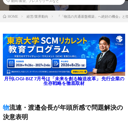
動向/展望
,
プレスリリースなど
経営/業界動向
『「物流の共通基盤構築」へ絶好の機会』と
HOME
月刊LOGI-BIZ 7月号は「未来を創る輸送改革」 先行企業の
生存戦略を徹底取材
物流連・渡邉会長が年頭所感で問題解決の
決意表明