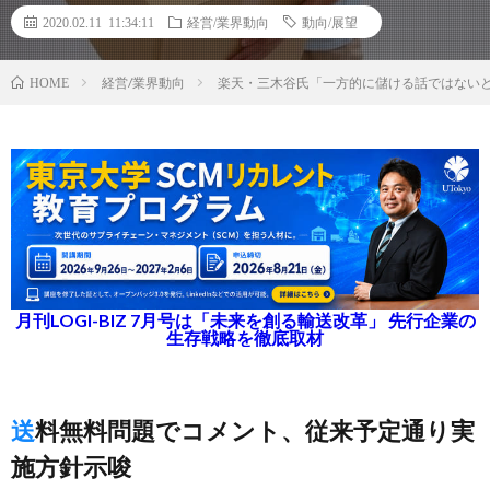
2020.02.11 11:34:11
経営/業界動向
動向/展望
経営/業界動向
楽天・三木谷氏「一方的に儲ける話ではない
HOME
月刊LOGI-BIZ 7月号は「未来を創る輸送改革」 先行企業の
生存戦略を徹底取材
送料無料問題でコメント、従来予定通り実
施方針示唆