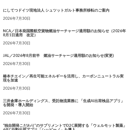
にしてつドイツ現地法人 シュツットガルト事務所移転のご案内
2026年7月30日
NCA／日本発国際航空貨物燃油サーチャージ適用額のお知らせ（2026年
8月1日適用 改定）
2026年7月30日
JAL／2026年8月前半 燃油サーチャージ適用額のお知らせ(変更)
2026年7月30日
椿本チエイン／再生可能エネルギーを活用し、カーボンニュートラル実
現を加速
2026年7月30日
三井倉庫ホールディングス、受託物流業務に 「生成AI出荷検品アプリ」
を開発・導入開始
2026年7月30日
“独自開発こだわり”のサプリメントでD2C展開する「ウェルモット製薬」
がEC自動出荷アプリ「シッピーノ」を導入