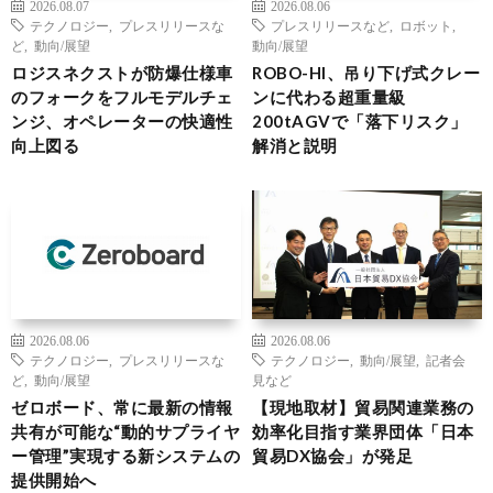
2026.08.07
2026.08.06
テクノロジー
,
プレスリリースな
プレスリリースなど
,
ロボット
,
ど
,
動向/展望
動向/展望
ロジスネクストが防爆仕様車
ROBO-HI、吊り下げ式クレー
のフォークをフルモデルチェ
ンに代わる超重量級
ンジ、オペレーターの快適性
200tAGVで「落下リスク」
向上図る
解消と説明
2026.08.06
2026.08.06
テクノロジー
,
プレスリリースな
テクノロジー
,
動向/展望
,
記者会
ど
,
動向/展望
見など
ゼロボード、常に最新の情報
【現地取材】貿易関連業務の
共有が可能な“動的サプライヤ
効率化目指す業界団体「日本
ー管理”実現する新システムの
貿易DX協会」が発足
提供開始へ