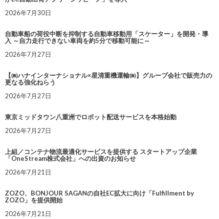
2026年7月30日
自動車船の荷役中断を抑制する自動車移動用「スケーター」を開発・導
入 ～自力走行できない車両を約5分で移動可能に～
2026年7月27日
【㈱ハナインターナショナル×星清重機運輸㈱】グループ会社で販売力の
更なる強化ねらう
2026年7月27日
東京ミッドタウン八重洲でロボット配送サービスを本格始動
2026年7月27日
上組／コンテナ物流最適化サービスを提供する スタートアップ企業
「OneStream株式会社」への出資のお知らせ
2026年7月21日
ZOZO、BONJOUR SAGANの自社EC拡大に向け「Fulfillment by
ZOZO」を提供開始
2026年7月21日