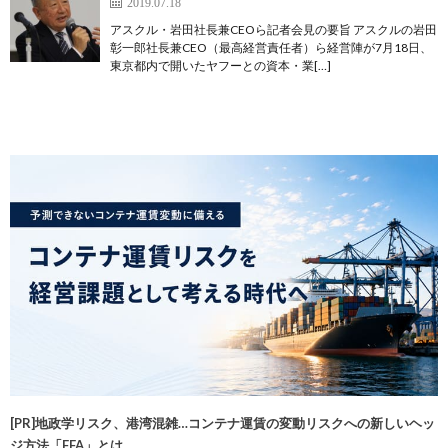
2019.07.18
アスクル・岩田社長兼CEOら記者会見の要旨 アスクルの岩田
彰一郎社長兼CEO（最高経営責任者）ら経営陣が7月18日、
東京都内で開いたヤフーとの資本・業[…]
[PR]地政学リスク、港湾混雑…コンテナ運賃の変動リスクへの新しいヘッ
ジ方法「FFA」とは