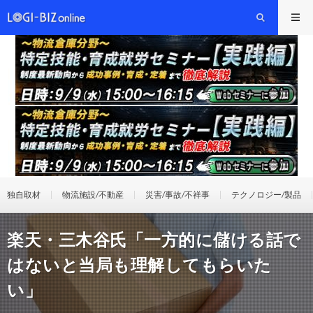
独自取材
物流施設/不動産
災害/事故/不祥事
テクノロジー/製品
楽天・三木谷氏「一方的に儲ける話で
はないと当局も理解してもらいた
い」