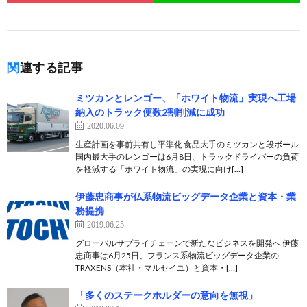
関連する記事
ミツカンとレンゴー、「ホワイト物流」実現へ工場
納入のトラック便数2割削減に成功
2020.06.09
生産計画を事前共有し平準化 食品大手のミツカンと段ボール
国内最大手のレンゴーは6月8日、トラックドライバーの負荷
を軽減する「ホワイト物流」の実現に向け[…]
伊藤忠商事が仏系物流ビッグデータ企業と資本・業
務提携
2019.06.25
グローバルサプライチェーンで新たなビジネスを開発へ 伊藤
忠商事は6月25日、フランス系物流ビッグデータ企業の
TRAXENS（本社・マルセイユ）と資本・[…]
「多くのステークホルダーの意向を無視」