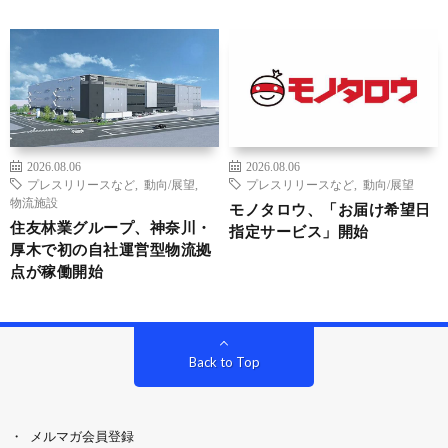
2026.08.06
2026.08.06
プレスリリースなど
,
動向/展望
,
プレスリリースなど
,
動向/展望
物流施設
モノタロウ、「お届け希望日
住友林業グループ、神奈川・
指定サービス」開始
厚木で初の自社運営型物流拠
点が稼働開始
Back to Top
メルマガ会員登録