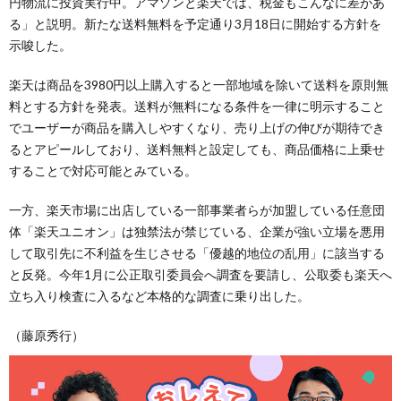
円物流に投資実行中。アマゾンと楽天では、税金もこんなに差があ
る」と説明。新たな送料無料を予定通り3月18日に開始する方針を
示唆した。
楽天は商品を3980円以上購入すると一部地域を除いて送料を原則無
料とする方針を発表。送料が無料になる条件を一律に明示すること
でユーザーが商品を購入しやすくなり、売り上げの伸びが期待でき
るとアピールしており、送料無料と設定しても、商品価格に上乗せ
することで対応可能とみている。
一方、楽天市場に出店している一部事業者らが加盟している任意団
体「楽天ユニオン」は独禁法が禁じている、企業が強い立場を悪用
して取引先に不利益を生じさせる「優越的地位の乱用」に該当する
と反発。今年1月に公正取引委員会へ調査を要請し、公取委も楽天へ
立ち入り検査に入るなど本格的な調査に乗り出した。
（藤原秀行）