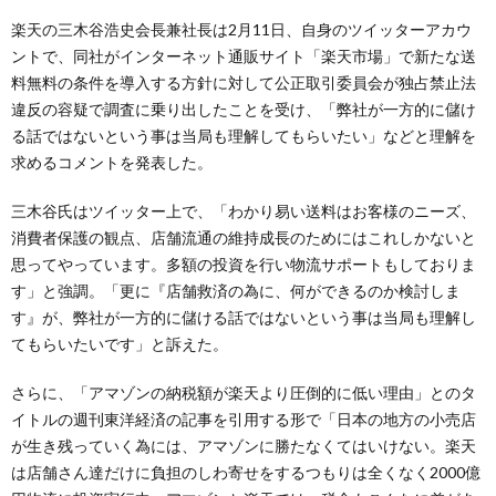
楽天の三木谷浩史会長兼社長は2月11日、自身のツイッターアカウ
ントで、同社がインターネット通販サイト「楽天市場」で新たな送
料無料の条件を導入する方針に対して公正取引委員会が独占禁止法
違反の容疑で調査に乗り出したことを受け、「弊社が一方的に儲け
る話ではないという事は当局も理解してもらいたい」などと理解を
求めるコメントを発表した。
三木谷氏はツイッター上で、「わかり易い送料はお客様のニーズ、
消費者保護の観点、店舗流通の維持成長のためにはこれしかないと
思ってやっています。多額の投資を行い物流サポートもしておりま
す」と強調。「更に『店舗救済の為に、何ができるのか検討しま
す』が、弊社が一方的に儲ける話ではないという事は当局も理解し
てもらいたいです」と訴えた。
さらに、「アマゾンの納税額が楽天より圧倒的に低い理由」とのタ
イトルの週刊東洋経済の記事を引用する形で「日本の地方の小売店
が生き残っていく為には、アマゾンに勝たなくてはいけない。楽天
は店舗さん達だけに負担のしわ寄せをするつもりは全くなく2000億