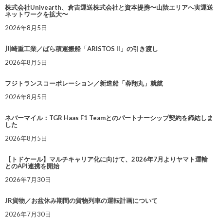
株式会社Univearth、倉吉運送株式会社と資本提携〜山陰エリアへ実運送
ネットワークを拡大〜
2026年8月5日
川崎重工業／ばら積運搬船「ARISTOS II」の引き渡し
2026年8月5日
フジトランスコーポレーション／新造船「蓉翔丸」就航
2026年8月5日
ネバーマイル：TGR Haas F1 Teamとのパートナーシップ契約を締結しま
した
2026年8月5日
【トドケール】マルチキャリア化に向けて、2026年7月よりヤマト運輸
とのAPI連携を開始
2026年7月30日
JR貨物／お盆休み期間の貨物列車の運転計画について
2026年7月30日