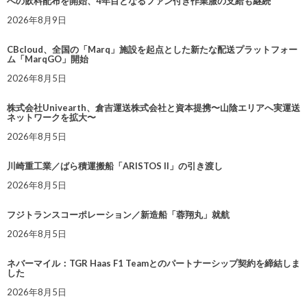
への飲料配布を開始、4年目となるファン付き作業服の支給も継続
2026年8月9日
CBcloud、全国の「Marq」施設を起点とした新たな配送プラットフォー
ム「MarqGO」開始
2026年8月5日
株式会社Univearth、倉吉運送株式会社と資本提携〜山陰エリアへ実運送
ネットワークを拡大〜
2026年8月5日
川崎重工業／ばら積運搬船「ARISTOS II」の引き渡し
2026年8月5日
フジトランスコーポレーション／新造船「蓉翔丸」就航
2026年8月5日
ネバーマイル：TGR Haas F1 Teamとのパートナーシップ契約を締結しま
した
2026年8月5日