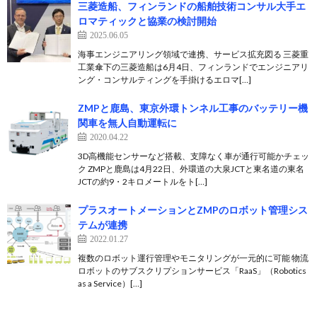
三菱造船、フィンランドの船舶技術コンサル大手エ
ロマティックと協業の検討開始
2025.06.05
海事エンジニアリング領域で連携、サービス拡充図る 三菱重
工業傘下の三菱造船は6月4日、フィンランドでエンジニアリ
ング・コンサルティングを手掛けるエロマ[…]
ZMPと鹿島、東京外環トンネル工事のバッテリー機
関車を無人自動運転に
2020.04.22
3D高機能センサーなど搭載、支障なく車が通行可能かチェッ
ク ZMPと鹿島は4月22日、外環道の大泉JCTと東名道の東名
JCTの約9・2キロメートルをト[…]
プラスオートメーションとZMPのロボット管理シス
テムが連携
2022.01.27
複数のロボット運行管理やモニタリングが一元的に可能 物流
ロボットのサブスクリプションサービス「RaaS」（Robotics
as a Service）[…]