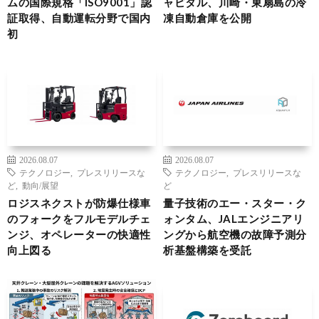
ムの国際規格「ISO9001」認
ャピタル、川崎・東扇島の冷
証取得、自動運転分野で国内
凍自動倉庫を公開
初
2026.08.07
2026.08.07
テクノロジー
,
プレスリリースな
テクノロジー
,
プレスリリースな
ど
,
動向/展望
ど
ロジスネクストが防爆仕様車
量子技術のエー・スター・ク
のフォークをフルモデルチェ
ォンタム、JALエンジニアリ
ンジ、オペレーターの快適性
ングから航空機の故障予測分
向上図る
析基盤構築を受託