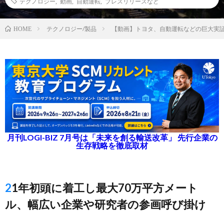
テクノロジー
,
動画
,
自動運転
,
プレスリリースなど
テクノロジー/製品
【動画】トヨタ、自動運転などの巨大実
HOME
月刊LOGI-BIZ 7月号は「未来を創る輸送改革」 先行企業の
生存戦略を徹底取材
21年初頭に着工し最大70万平方メート
ル、幅広い企業や研究者の参画呼び掛け