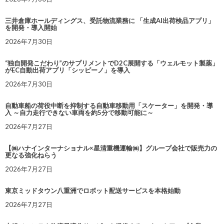
三井倉庫ホールディングス、受託物流業務に 「生成AI出荷検品アプリ」
を開発・導入開始
2026年7月30日
“独自開発こだわり”のサプリメントでD2C展開する「ウェルモット製薬」
がEC自動出荷アプリ「シッピーノ」を導入
2026年7月30日
自動車船の荷役中断を抑制する自動車移動用「スケーター」を開発・導
入 ～自力走行できない車両を約5分で移動可能に～
2026年7月27日
【㈱ハナインターナショナル×星清重機運輸㈱】グループ会社で販売力の
更なる強化ねらう
2026年7月27日
東京ミッドタウン八重洲でロボット配送サービスを本格始動
2026年7月27日