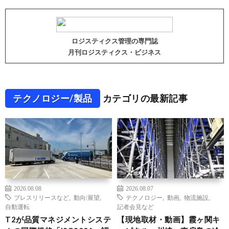
ロジスティクス管理の専門誌
月刊ロジスティクス・ビジネス
テクノロジー/製品
カテゴリの最新記事
2026.08.08
2026.08.07
プレスリリースなど
,
動向/展望
,
テクノロジー
,
動画
,
物流施設
,
自動運転
記者会見など
T2が品質マネジメントシステ
【現地取材・動画】霞ヶ関キ