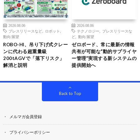
2026.08.06
2026.08.06
プレスリリースなど
,
ロボット
,
テクノロジー
,
プレスリリースな
動向/展望
ど
,
動向/展望
ROBO-HI、吊り下げ式クレー
ゼロボード、常に最新の情報
ンに代わる超重量級
共有が可能な“動的サプライヤ
200tAGVで「落下リスク」
ー管理”実現する新システムの
解消と説明
提供開始へ
Back to Top
メルマガ会員登録
プライバシーポリシー