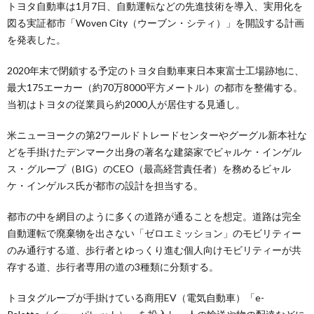
トヨタ自動車は1月7日、自動運転などの先進技術を導入、実用化を
図る実証都市「Woven City（ウーブン・シティ）」を開設する計画
を発表した。
2020年末で閉鎖する予定のトヨタ自動車東日本東富士工場跡地に、
最大175エーカー（約70万8000平方メートル）の都市を整備する。
当初はトヨタの従業員ら約2000人が居住する見通し。
米ニューヨークの第2ワールドトレードセンターやグーグル新本社な
どを手掛けたデンマーク出身の著名な建築家でビャルケ・インゲル
ス・グループ（BIG）のCEO（最高経営責任者）を務めるビャル
ケ・インゲルス氏が都市の設計を担当する。
都市の中を網目のように多くの道路が通ることを想定。道路は完全
自動運転で廃棄物を出さない「ゼロエミッション」のモビリティー
のみ通行する道、歩行者とゆっくり進む個人向けモビリティーが共
存する道、歩行者専用の道の3種類に分類する。
トヨタグループが手掛けている商用EV（電気自動車）「e-