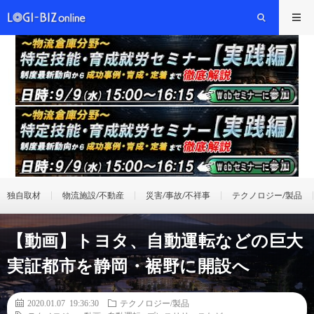
独自取材
物流施設/不動産
災害/事故/不祥事
テクノロジー/製品
【動画】トヨタ、自動運転などの巨大
実証都市を静岡・裾野に開設へ
2020.01.07 19:36:30
テクノロジー/製品