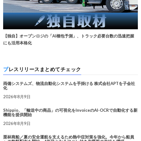
【独自】オープンロジの「AI梱包予測」、トラック必要台数の迅速把握
にも活用本格化
プレスリリースまとめてチェック
両備システムズ、物流自動化システムを手掛ける 株式会社APTを子会社
化
2026年8月9日
Shippio、「輸送中の商品」の可視化をInvoiceのAI-OCRで自動化する新
機能を提供開始
2026年8月9日
栗林商船／夏の安全運航を支えるため熱中症対策を強化。今年から船員