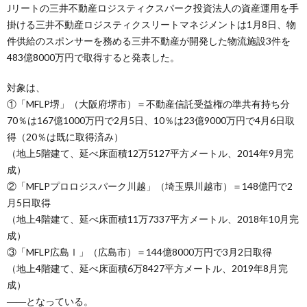
Jリートの三井不動産ロジスティクスパーク投資法人の資産運用を手
掛ける三井不動産ロジスティクスリートマネジメントは1月8日、物
件供給のスポンサーを務める三井不動産が開発した物流施設3件を
483億8000万円で取得すると発表した。
対象は、
①「MFLP堺」（大阪府堺市）＝不動産信託受益権の準共有持ち分
70％は167億1000万円で2月5日、10％は23億9000万円で4月6日取
得（20％は既に取得済み）
（地上5階建て、延べ床面積12万5127平方メートル、2014年9月完
成）
②「MFLPプロロジスパーク川越」（埼玉県川越市）＝148億円で2
月5日取得
（地上4階建て、延べ床面積11万7337平方メートル、2018年10月完
成）
③「MFLP広島Ⅰ」（広島市）＝144億8000万円で3月2日取得
（地上4階建て、延べ床面積6万8427平方メートル、2019年8月完
成）
――となっている。