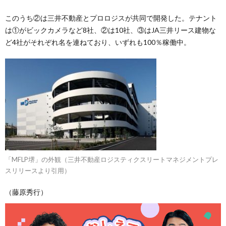
このうち②は三井不動産とプロロジスが共同で開発した。テナント
は①がビックカメラなど8社、②は10社、③はJA三井リース建物な
ど4社がそれぞれ名を連ねており、いずれも100％稼働中。
「MFLP堺」の外観（三井不動産ロジスティクスリートマネジメントプレ
スリリースより引用）
（藤原秀行）