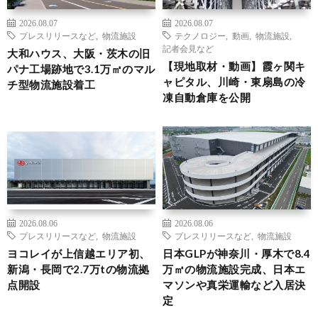
2026.08.07
2026.08.07
プレスリリースなど
,
物流施設
テクノロジー
,
動画
,
物流施設
,
記者会見など
大和ハウス、大阪・茨木の旧
【現地取材・動画】霞ヶ関キ
パナ工場跡地で3.1万㎡のマル
ャピタル、川崎・東扇島の冷
チ型物流施設着工
凍自動倉庫を公開
2026.08.06
2026.08.06
プレスリリースなど
,
物流施設
プレスリリースなど
,
物流施設
ヨコレイが上信越エリア初、
日本GLPが神奈川・厚木で8.4
新潟・長岡で2.7万tの物流拠
万㎡の物流施設完成、日本エ
点開設
マソンや真栄運輸など入居決
定