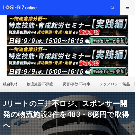
独自取材
物流施設/不動産
災害/事故/不祥事
テクノロジー/製品
Jリートの三井不ロジ、スポンサー開
発の物流施設3件を483・8億円で取得
へ