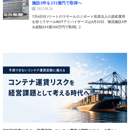
施設3件を231億円で取得へ
2023.06.26
7月6日付 Jリートのラサールロジポート投資法人の資産運用
を担うラサールREITアドバイザーズは6月23日、物流施設3件
を総額231億500万円で取得[…]