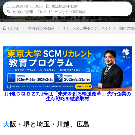
2020.01.08 18:50:16
物流施設/不動産
その他の記事
,
プレスリリースなど
,
物流施設
物流施設/不動産
Jリートの三井不ロジ、スポンサー開発の物流
HOME
月刊LOGI-BIZ 7月号は「未来を創る輸送改革」 先行企業の
生存戦略を徹底取材
大阪・堺と埼玉・川越、広島