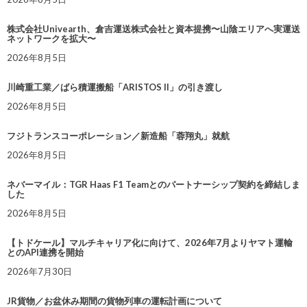
株式会社Univearth、倉吉運送株式会社と資本提携〜山陰エリアへ実運送
ネットワークを拡大〜
2026年8月5日
川崎重工業／ばら積運搬船「ARISTOS II」の引き渡し
2026年8月5日
フジトランスコーポレーション／新造船「蓉翔丸」就航
2026年8月5日
ネバーマイル：TGR Haas F1 Teamとのパートナーシップ契約を締結しま
した
2026年8月5日
【トドケール】マルチキャリア化に向けて、2026年7月よりヤマト運輸
とのAPI連携を開始
2026年7月30日
JR貨物／お盆休み期間の貨物列車の運転計画について