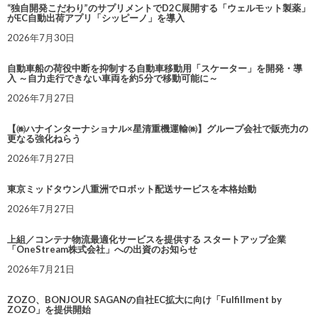
“独自開発こだわり”のサプリメントでD2C展開する「ウェルモット製薬」
がEC自動出荷アプリ「シッピーノ」を導入
2026年7月30日
自動車船の荷役中断を抑制する自動車移動用「スケーター」を開発・導
入 ～自力走行できない車両を約5分で移動可能に～
2026年7月27日
【㈱ハナインターナショナル×星清重機運輸㈱】グループ会社で販売力の
更なる強化ねらう
2026年7月27日
東京ミッドタウン八重洲でロボット配送サービスを本格始動
2026年7月27日
上組／コンテナ物流最適化サービスを提供する スタートアップ企業
「OneStream株式会社」への出資のお知らせ
2026年7月21日
ZOZO、BONJOUR SAGANの自社EC拡大に向け「Fulfillment by
ZOZO」を提供開始