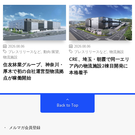
2026.08.06
2026.08.06
プレスリリースなど
,
動向/展望
,
プレスリリースなど
,
物流施設
物流施設
CRE、埼玉・朝霞で同一エリ
住友林業グループ、神奈川・
ア内の物流施設2棟目開発に
厚木で初の自社運営型物流拠
本格着手
点が稼働開始
Back to Top
メルマガ会員登録