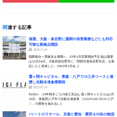
関連する記事
福通、大阪・泉佐野に通関や保管業務などにも対応
可能な新拠点開設
2024.11.29
国際複合一貫輸送を展開へ、25年1月営業開始予定 福山通運
は11月26日、大阪府泉佐野市に「関西空港泉佐野支店」を新
設したと発表した。2025年1月6[…]
霞ヶ関キャピタル、青森・八戸でJA三井リースと連
携し自動冷凍倉庫開発
2023.02.10
8100㎡、24年秋冬ごろの竣工見込む 霞ヶ関キャピタルは2月
10日、青森県八戸市で自動冷凍倉庫「LOGI FLAG TECH 八戸
Ⅰ」の開発を進める[…]
Jリートのラサール、京都と愛知・愛西＆刈谷の物流