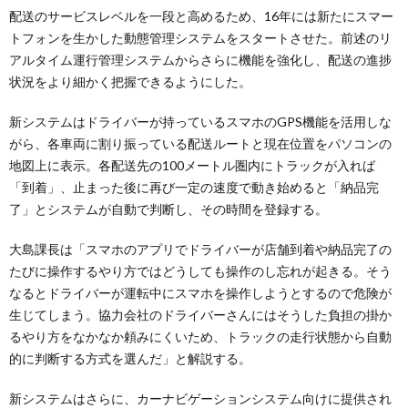
配送のサービスレベルを一段と高めるため、16年には新たにスマー
トフォンを生かした動態管理システムをスタートさせた。前述のリ
アルタイム運行管理システムからさらに機能を強化し、配送の進捗
状況をより細かく把握できるようにした。
新システムはドライバーが持っているスマホのGPS機能を活用しな
がら、各車両に割り振っている配送ルートと現在位置をパソコンの
地図上に表示。各配送先の100メートル圏内にトラックが入れば
「到着」、止まった後に再び一定の速度で動き始めると「納品完
了」とシステムが自動で判断し、その時間を登録する。
大島課長は「スマホのアプリでドライバーが店舗到着や納品完了の
たびに操作するやり方ではどうしても操作のし忘れが起きる。そう
なるとドライバーが運転中にスマホを操作しようとするので危険が
生じてしまう。協力会社のドライバーさんにはそうした負担の掛か
るやり方をなかなか頼みにくいため、トラックの走行状態から自動
的に判断する方式を選んだ」と解説する。
新システムはさらに、カーナビゲーションシステム向けに提供され