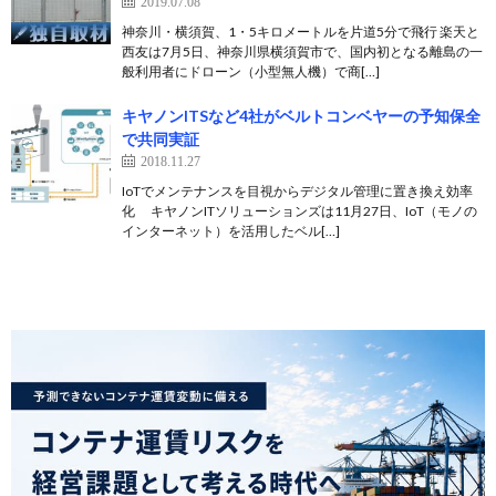
2019.07.08
神奈川・横須賀、1・5キロメートルを片道5分で飛行 楽天と
西友は7月5日、神奈川県横須賀市で、国内初となる離島の一
般利用者にドローン（小型無人機）で商[…]
キヤノンITSなど4社がベルトコンベヤーの予知保全
で共同実証
2018.11.27
IoTでメンテナンスを目視からデジタル管理に置き換え効率
化 キヤノンITソリューションズは11月27日、IoT（モノの
インターネット）を活用したベル[…]