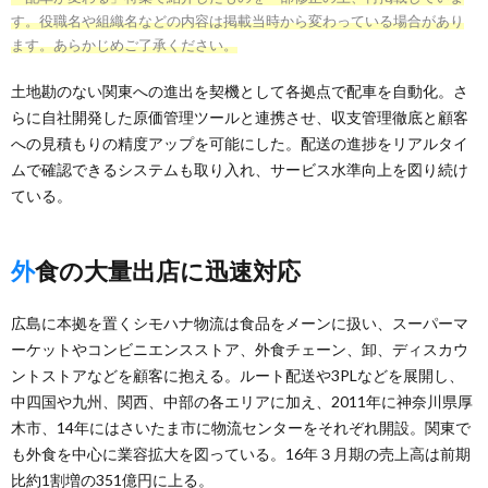
す。役職名や組織名などの内容は掲載当時から変わっている場合があり
ます。あらかじめご了承ください。
土地勘のない関東への進出を契機として各拠点で配車を自動化。さ
らに自社開発した原価管理ツールと連携させ、収支管理徹底と顧客
への見積もりの精度アップを可能にした。配送の進捗をリアルタイ
ムで確認できるシステムも取り入れ、サービス水準向上を図り続け
ている。
外食の大量出店に迅速対応
広島に本拠を置くシモハナ物流は食品をメーンに扱い、スーパーマ
ーケットやコンビニエンスストア、外食チェーン、卸、ディスカウ
ントストアなどを顧客に抱える。ルート配送や3PLなどを展開し、
中四国や九州、関西、中部の各エリアに加え、2011年に神奈川県厚
木市、14年にはさいたま市に物流センターをそれぞれ開設。関東で
も外食を中心に業容拡大を図っている。16年３月期の売上高は前期
比約1割増の351億円に上る。