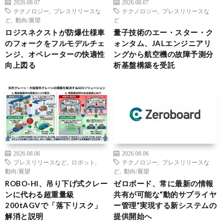
2026.08.07
2026.08.07
テクノロジー
,
プレスリリースな
テクノロジー
,
プレスリリースな
ど
,
動向/展望
ど
ロジスネクストが防爆仕様車
量子技術のエー・スター・ク
のフォークをフルモデルチェ
ォンタム、JALエンジニアリ
ンジ、オペレーターの快適性
ングから航空機の故障予測分
向上図る
析基盤構築を受託
2026.08.06
2026.08.06
プレスリリースなど
,
ロボット
,
テクノロジー
,
プレスリリースな
動向/展望
ど
,
動向/展望
ROBO-HI、吊り下げ式クレー
ゼロボード、常に最新の情報
ンに代わる超重量級
共有が可能な“動的サプライヤ
200tAGVで「落下リスク」
ー管理”実現する新システムの
解消と説明
提供開始へ