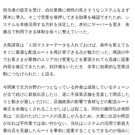
担当者の提言を受け、自社業務に相性の良さそうなシステムをまず
厚木に導入。そこで営業を後押しできる効果を確認できたため、シ
ステムを本格活用する方針を決定した。本社にサーバーを置き、各
拠点で利用できる体制を徐々に整えていった。
大島課長は「１回マスターデータを入れておけば、条件を変えても
すぐに最適な配送ルートを再計算できる点が魅力だった。商談の中
でお客さまが業務のエリア分け変更などを要望されても迅速に提案
内容を修正できたため、好評価をいただき、非常に効果的な営業活
動につなげられた」と語る。
今関東で主力分野の一つとなっている外食は成長しているチェーン
が立て続けに新規出店したり、逆に不採算店舗を見直して閉店した
りと動きが激しいだけに、店舗政策の影響で食材などの配送ルート
修正を余儀なくされることがしばしば起こる。同社の藤田弘企画部
長は「出店のたびにコースの見直しが入るため、大量に出店や閉店
が出れば手作業では追い付かない。当社はシステムの活用で新規大
量出店を見越したルートを事前に提案することもできるのが強みに