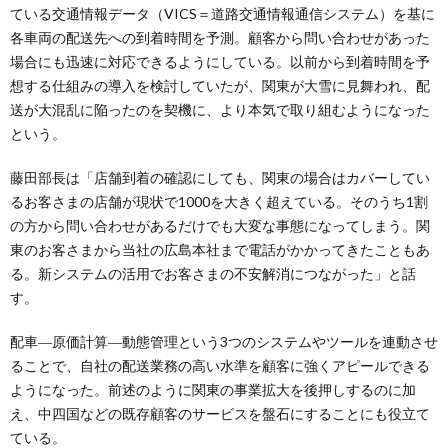
ている交通情報データ（VICS＝道路交通情報通信システム）を基に
各車両の配送先への到着時間を予測。顧客から問い合わせがあった
場合にも迅速に対応できるようにしている。以前から到着時間を予
想する仕組みの導入を検討していたが、関東が大雪に見舞われ、配
送が大混乱に陥ったのを契機に、より本気で取り組むようになった
という。
藤田部長は「店舗到着の確認にしても、関東の場合はカバーしてい
るお客さまの店舗が現状で1000を大きく超えている。そのうち1割
の方から問い合わせがあるだけでも大変な事態になってしまう。関
東のお客さまから当社の広島本社まで電話がかかってきたこともあ
る。新システムの活用でお客さまの不安解消につながった」と話
す。
配車―原価計算―動態管理という3つのシステムやツールを連動させ
ることで、自社の配送業務の高い水準を顧客に強くアピールできる
ようになった。前述のように関東の事業拡大を後押しするのに加
え、中四国などの既存顧客のサービスを盤石にすることにも役立て
ている。