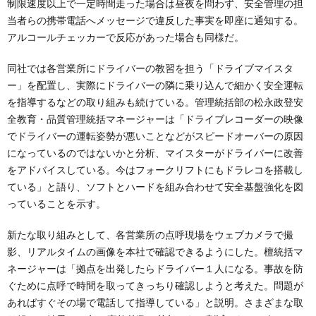
制限速度以上で一定時間走った場合は昼夜を問わず、安全管理の担
当者らの携帯電話へメッセージで違反した事実を即座に通知する。
アルコールチェッカーで反応があった場合も同様だ。
同社では各営業所にドライバーの教習を担う「ドライブマイスタ
ー」を配置し、実際にドライバーの隣に乗り込んで細かく安全運転
を指導するなどの取り組みも続けている。管理統括部の松永政登安
全教育・品質管理統括マネージャーは「ドライブレコーダーの映像
でドライバーの運転姿勢が悪いことなどがスピードオーバーの原因
になっているのではないかと分析、マイスターがドライバーに改善
をアドバイスしている。今はフォークリフトにもドラレコを搭載し
ている」と語り、ソフトとハードを組み合わせて安全基盤強化を図
っていることを示す。
新たな取り組みとして、各営業所の点呼現場をウェブカメラで撮
影、リアルタイムの画像を本社で確認できるようにした。檀統括マ
ネージャーは「拠点を出発したらドライバー１人になる。事故を防
ぐために点呼で時間を取ってきっちり確認しようと考えた。問題が
あればすぐその場で電話して指導している」と説明。さまざまな取