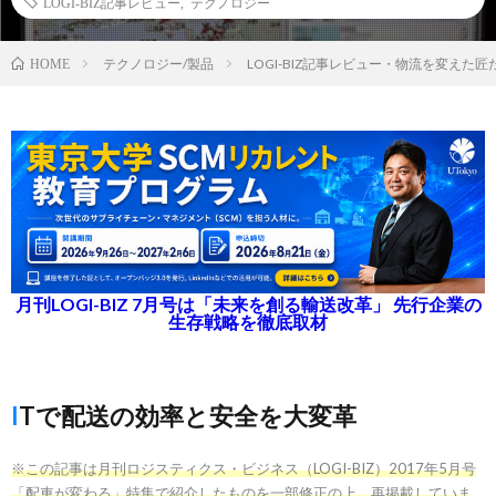
LOGI-BIZ記事レビュー
,
テクノロジー
テクノロジー/製品
LOGI-BIZ記事レビュー・物流を変えた
HOME
月刊LOGI-BIZ 7月号は「未来を創る輸送改革」 先行企業の
生存戦略を徹底取材
ITで配送の効率と安全を大変革
※この記事は月刊ロジスティクス・ビジネス（LOGI-BIZ）2017年5月号
「配車が変わる」特集で紹介したものを一部修正の上、再掲載していま