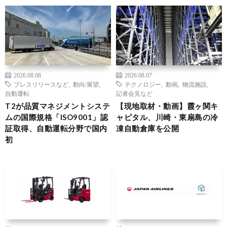
2026.08.08
2026.08.07
プレスリリースなど
,
動向/展望
,
テクノロジー
,
動画
,
物流施設
,
自動運転
記者会見など
T2が品質マネジメントシステ
【現地取材・動画】霞ヶ関キ
ムの国際規格「ISO9001」認
ャピタル、川崎・東扇島の冷
証取得、自動運転分野で国内
凍自動倉庫を公開
初