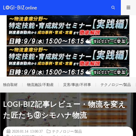
独自取材
物流施設/不動産
災害/事故/不祥事
テクノロジー/製品
LOGI-BIZ記事レビュー・物流を変え
た匠たち⑨シモハナ物流
2020.01.14 13:00:37
テクノロジー/製品