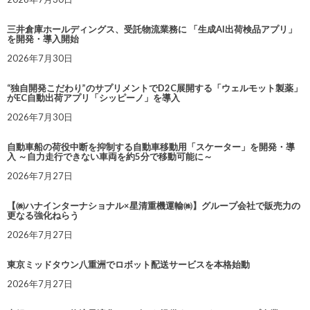
三井倉庫ホールディングス、受託物流業務に 「生成AI出荷検品アプリ」
を開発・導入開始
2026年7月30日
“独自開発こだわり”のサプリメントでD2C展開する「ウェルモット製薬」
がEC自動出荷アプリ「シッピーノ」を導入
2026年7月30日
自動車船の荷役中断を抑制する自動車移動用「スケーター」を開発・導
入 ～自力走行できない車両を約5分で移動可能に～
2026年7月27日
【㈱ハナインターナショナル×星清重機運輸㈱】グループ会社で販売力の
更なる強化ねらう
2026年7月27日
東京ミッドタウン八重洲でロボット配送サービスを本格始動
2026年7月27日