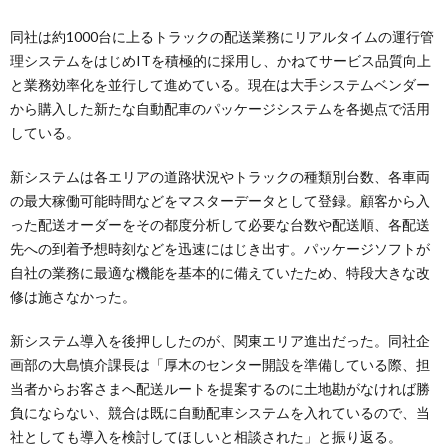
同社は約1000台に上るトラックの配送業務にリアルタイムの運行管
理システムをはじめITを積極的に採用し、かねてサービス品質向上
と業務効率化を並行して進めている。現在は大手システムベンダー
から購入した新たな自動配車のパッケージシステムを各拠点で活用
している。
新システムは各エリアの道路状況やトラックの種類別台数、各車両
の最大稼働可能時間などをマスターデータとして登録。顧客から入
った配送オーダーをその都度分析して必要な台数や配送順、各配送
先への到着予想時刻などを迅速にはじき出す。パッケージソフトが
自社の業務に最適な機能を基本的に備えていたため、特段大きな改
修は施さなかった。
新システム導入を後押ししたのが、関東エリア進出だった。同社企
画部の大島慎介課長は「厚木のセンター開設を準備している際、担
当者からお客さまへ配送ルートを提案するのに土地勘がなければ勝
負にならない、競合は既に自動配車システムを入れているので、当
社としても導入を検討してほしいと相談された」と振り返る。