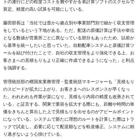
トの運行にどの程度コストを費やすかを表計算ソフトのエクセルで
算定。精度の高い試算を可能にしている。
藤田部長は「当社では昔から拠点別や事業部門別で細かく収支管理
をしているという下地がある。ただ、配送の原価計算は手法や単位
となる数値が営業所ごとに異なっている部分もあったため、以前か
ら基準を統一したいと思っていた。自動配車システムと原価計算ツ
ールを結び付けたことで、自社の収支管理をより強化できる上、お
客さまへの見積もりもより正確に作成できるようになった」と利点
を強調する。
管理統括部の檀国友業務管理・監査統括マネージャーも「見積もり
のスピードが拡大に上がり、お客さまへのレスポンスが早くなっ
た。われわれも作業が楽になり、見積もり内容の精度も改善されて
いる」と証言する。関東で業容を拡大する際にも、距離や時間の単
価をきちんと算出した上で見積もりを出せるのがアピールポイント
になっている。システムで新たに理想のルートを計算した際はトラ
ックで試走し、必要に応じて配送順などを軌道修正。システムに頼
り過ぎないよう心掛けている。