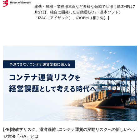
建機・農機・業務用車両など多様な領域で活用可能 ZMPは7
月21日、独自に開発した自動運転OS（基本ソフト）
「IZAC（アイザック）」のOEM（相手先[…]
[PR]地政学リスク、港湾混雑…コンテナ運賃の変動リスクへの新しいヘッ
ジ方法「FFA」とは