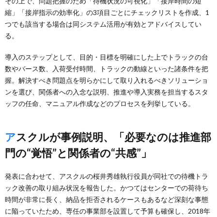
その上で、問題把握のため「待機状況の可視化」「接岸時間の短
縮」「接岸指示の効率化」の3項目ごとにチェックリストを作成、1
つでも該当する場合は同システム活用が有効とアドバイスしてい
る。
導入のステップとして、目的・目標を明確にした上でトラックの台
数やバース数、入荷受付時間、トラックの動線といった諸条件を把
握。解決すべき問題点を明らかにして取り入れるべきソリューショ
ンを選び、関係者への入念な説明、推進や導入実務を担当するスタ
ッフの任命、マニュアル作成などのプロセスを列挙している。
アスクルが事例説明、「必要なのは推進部
門の“覚悟”と関係者の“共感”」
発表に合わせて、アスクルの桜井秀雄執行役員が同社での待機トラ
ック改善の取り組み状況を報告した。かつてはセンターでの荷待ち
時間が非常に長く、納品を拒否されるケースもあるなど深刻な事態
に陥っていたため、専任の事業部を設置して予算も確保し、2018年