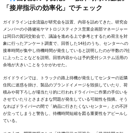
「接岸指示の効率化」でチェック
ガイドラインは全流協が研究会を設置、内容を詰めてきた。研究会
メンバーの小路健祐ヤマトロジスティクス営業企画部マネージャー
は同日の賀詞交歓会で、議論を進める上で参考とするため荷主を対
象に行ったアンケート調査で、回答した14社のうち、センターへの
接車時間が集中し待機時間が発生していると説明したのが半数の7社
に上ったことなどを説明。回答内容からは予約受付システム活用の
余地が大きいことをうかがわせた。
ガイドラインでは、トラックの路上待機が発生してセンターの近隣
住民に迷惑を掛け、製品のブランドイメージを毀損していたり、荷
積みや荷下ろしが場当たり的に行われドライバーに作業の手伝いを
させていたりとさまざまな問題が発生している可能性を指摘。そう
なればドライバーの間で「納品に行きたくないセンター」との不評
が立ってしまうと警告し、待機時間短縮を図る重要性をアピールし
ている。