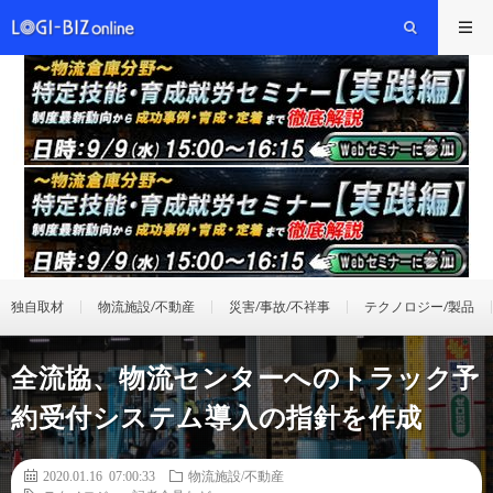
独自取材
物流施設/不動産
災害/事故/不祥事
テクノロジー/製品
全流協、物流センターへのトラック予
約受付システム導入の指針を作成
2020.01.16 07:00:33
物流施設/不動産