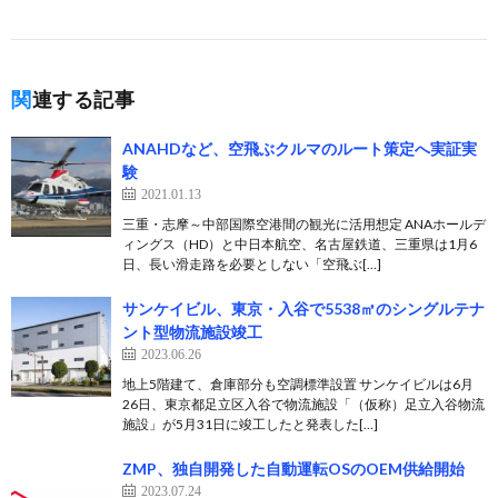
関連する記事
ANAHDなど、空飛ぶクルマのルート策定へ実証実
験
2021.01.13
三重・志摩～中部国際空港間の観光に活用想定 ANAホールデ
ィングス（HD）と中日本航空、名古屋鉄道、三重県は1月6
日、長い滑走路を必要としない「空飛ぶ[…]
サンケイビル、東京・入谷で5538㎡のシングルテナ
ント型物流施設竣工
2023.06.26
地上5階建て、倉庫部分も空調標準設置 サンケイビルは6月
26日、東京都足立区入谷で物流施設「（仮称）足立入谷物流
施設」が5月31日に竣工したと発表した[…]
ZMP、独自開発した自動運転OSのOEM供給開始
2023.07.24