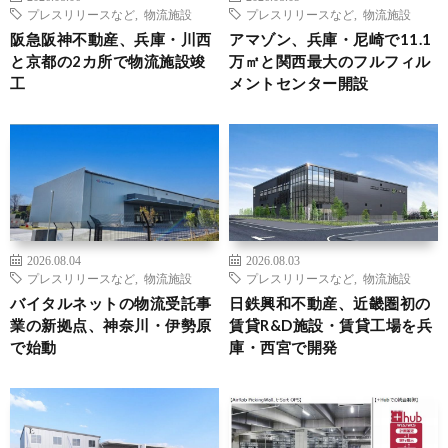
プレスリリースなど
,
物流施設
プレスリリースなど
,
物流施設
阪急阪神不動産、兵庫・川西
アマゾン、兵庫・尼崎で11.1
と京都の2カ所で物流施設竣
万㎡と関西最大のフルフィル
工
メントセンター開設
2026.08.04
2026.08.03
プレスリリースなど
,
物流施設
プレスリリースなど
,
物流施設
バイタルネットの物流受託事
日鉄興和不動産、近畿圏初の
業の新拠点、神奈川・伊勢原
賃貸R&D施設・賃貸工場を兵
で始動
庫・西宮で開発