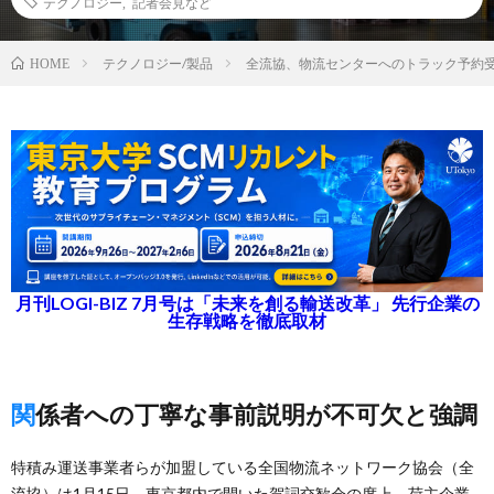
テクノロジー
,
記者会見など
テクノロジー/製品
全流協、物流センターへのトラック予約
HOME
月刊LOGI-BIZ 7月号は「未来を創る輸送改革」 先行企業の
生存戦略を徹底取材
関係者への丁寧な事前説明が不可欠と強調
特積み運送事業者らが加盟している全国物流ネットワーク協会（全
流協）は1月15日、東京都内で開いた賀詞交歓会の席上、荷主企業