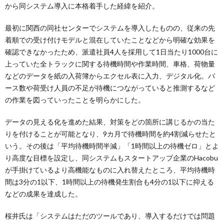
から同システム導入に本格着手した経緯を紹介。
最初に関西の同社センターでシステムを導入したものの、従来の先
着順での受け付けモデルと混在していたことなどから明確な効果を
確認できなかったため、派遣社員4人を採用して1日当たり1000台に
上っていた全トラックに関する待機時間や作業時間、車格、荷物量
などのデータを紙の入荷簿からエクセル表に入力、デジタル化。バ
ース数や荷受け人員の不足が待機につながっていると推測するなど
の作業を図っていったことを明らかにした。
データの見える化を進めた結果、対策をどの箇所に講じるかの当た
りを付けることが可能となり、9カ月で待機時間を約4割減らせたと
いう。その後は「平均待機時間半減」「1時間以上の待機ゼロ」とよ
り高度な目標を設定し、同システムもスタートアップ企業のHacobu
が手掛けているより高機能なものに入れ替えたところ、平均待機時
間は3分の1以下、1時間以上の待機発生割合も4分の1以下に抑える
などの成果を達成した。
桜井氏は「システムはただのツールであり、導入するだけでは問題