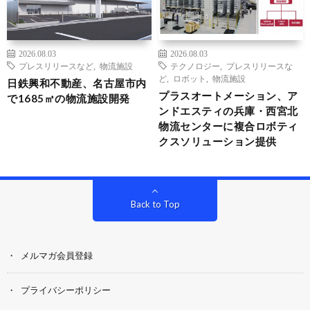
2026.08.03
2026.08.03
プレスリリースなど
,
物流施設
テクノロジー
,
プレスリリースな
ど
,
ロボット
,
物流施設
日鉄興和不動産、名古屋市内
プラスオートメーション、ア
で1685㎡の物流施設開発
ンドエスティの兵庫・西宮北
物流センターに複合ロボティ
クスソリューション提供
Back to Top
メルマガ会員登録
プライバシーポリシー