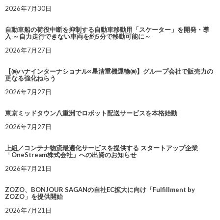
2026年7月30日
自動車船の荷役中断を抑制する自動車移動用「スケーター」を開発・導
入 ～自力走行できない車両を約5分で移動可能に～
2026年7月27日
【㈱ハナインターナショナル×星清重機運輸㈱】グループ会社で販売力の
更なる強化ねらう
2026年7月27日
東京ミッドタウン八重洲でロボット配送サービスを本格始動
2026年7月27日
上組／コンテナ物流最適化サービスを提供する スタートアップ企業
「OneStream株式会社」への出資のお知らせ
2026年7月21日
ZOZO、BONJOUR SAGANの自社EC拡大に向け「Fulfillment by
ZOZO」を提供開始
2026年7月21日