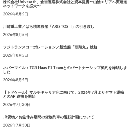
株式会社Univearth、倉吉運送株式会社と資本提携〜山陰エリアへ実運送
ネットワークを拡大〜
2026年8月5日
川崎重工業／ばら積運搬船「ARISTOS II」の引き渡し
2026年8月5日
フジトランスコーポレーション／新造船「蓉翔丸」就航
2026年8月5日
ネバーマイル：TGR Haas F1 Teamとのパートナーシップ契約を締結しま
した
2026年8月5日
【トドケール】マルチキャリア化に向けて、2026年7月よりヤマト運輸
とのAPI連携を開始
2026年7月30日
JR貨物／お盆休み期間の貨物列車の運転計画について
2026年7月30日