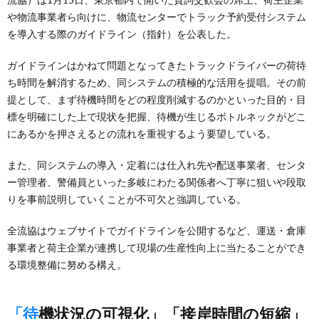
や物流事業者ら向けに、物流センターでトラック予約受付システム
を導入する際のガイドライン（指針）を公表した。
ガイドラインはかねて問題となってきたトラックドライバーの荷待
ち時間を解消するため、同システムの積極的な活用を提唱。その前
提として、まず待機時間をどの程度削減するのかといった目的・目
標を明確にした上で現状を把握、待機が生じるボトルネックがどこ
にあるかを押さえるとの流れを重視するよう要望している。
また、同システムの導入・定着には仕入れ先や配送事業者、センタ
ー管理者、警備員といった多岐にわたる関係者へ丁寧に狙いや段取
りを事前説明していくことが不可欠と強調している。
全流協はウェブサイトでガイドラインを公開するなど、運送・倉庫
事業者と荷主企業が連携して現場の生産性向上に当たることができ
る環境整備に努める構え。
「待機状況の可視化」「接岸時間の短縮」