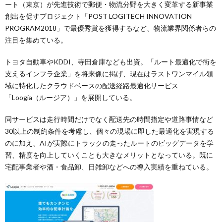
ート（東京）が先進技術で郵便・物流分野を大きく変革する新事業
創出を促すプロジェクト「POST LOGITECH INNOVATION
PROGRAM2018」で最優秀賞を獲得するなど、物流業界関係者らの
注目を集めている。
トヨタ自動車やKDDI、寺田倉庫なども出資。「ルート最適化で街を
支えるインフラ企業」を将来像に掲げ、現在はラストワンマイル領
域に特化したクラウドベースの配送経路最適化サービス
「Loogia（ルージア）」を展開している。
同サービスは走行時間だけでなく配送先の時間指定や道路事情など
30以上の制約条件を考慮し、個々の現場に即した最適化を実現する
のに加え、AIが実際にトラックの走ったルートのビッグデータを学
習、精度を向上していくことも大きなメリットとなっている。既に
宅配事業者や酒・食品卸、日雑卸などへの導入実績を重ねている。