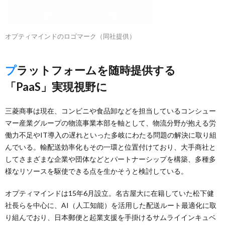
オプティマインドのロゴマーク（同社提供）
プラットフォームを随時提供する
「PaaS」実現視野に
三菱商事は現在、コンビニや食品卸などを担当しているコンシュー
マー産業グループの物流事業本部を軸として、物流分野が抱える労
働力不足やIT導入の遅れといった多岐にわたる問題の解決に取り組
んでいる。輸配送効率化もその一環と位置付けており、大手商社と
してさまざまな企業や団体などとパートナーシップを構築、多種多
様なリソースを駆使できる点を生かそうと検討している。
オプティマインドは15年6月設立。名古屋大に在籍していた松下健
社長らを中心に、AI（人工知能）を活用した配送ルート最適化に取
り組んでおり、日本郵便と起業支援を手掛けるサムライインキュベ