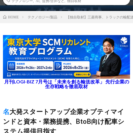
テクノロジー
,
AI
,
提携/合弁など
,
独自取材
テクノロジー/製品
【独自取材】三菱商事、トラックの輸配
HOME
月刊LOGI-BIZ 7月号は「未来を創る輸送改革」 先行企業の
生存戦略を徹底取材
名大発スタートアップ企業オプティマイ
ンドと資本・業務提携、BtoB向け配車シ
ステム提供目指す