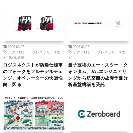
2026.08.07
2026.08.07
テクノロジー
,
プレスリリースな
テクノロジー
,
プレスリリースな
ど
,
動向/展望
ど
ロジスネクストが防爆仕様車
量子技術のエー・スター・ク
のフォークをフルモデルチェ
ォンタム、JALエンジニアリ
ンジ、オペレーターの快適性
ングから航空機の故障予測分
向上図る
析基盤構築を受託