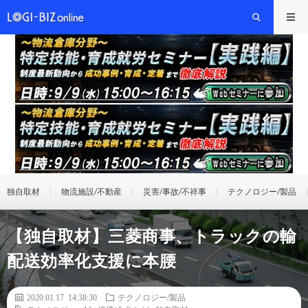
独自取材
物流施設/不動産
災害/事故/不祥事
テクノロジー/製品
【独自取材】三菱商事、トラックの輸
配送効率化支援に本腰
2020.01.17 14:38:30
テクノロジー/製品