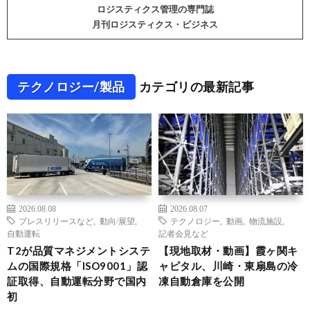
ロジスティクス管理の専門誌
月刊ロジスティクス・ビジネス
テクノロジー/製品
カテゴリの最新記事
2026.08.08
2026.08.07
プレスリリースなど
,
動向/展望
,
テクノロジー
,
動画
,
物流施設
,
自動運転
記者会見など
T2が品質マネジメントシステ
【現地取材・動画】霞ヶ関キ
ムの国際規格「ISO9001」認
ャピタル、川崎・東扇島の冷
証取得、自動運転分野で国内
凍自動倉庫を公開
初