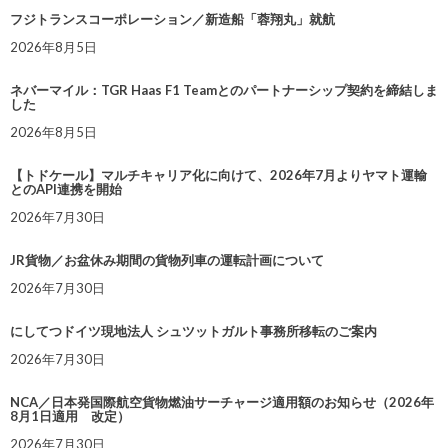
フジトランスコーポレーション／新造船「蓉翔丸」就航
2026年8月5日
ネバーマイル：TGR Haas F1 Teamとのパートナーシップ契約を締結しま
した
2026年8月5日
【トドケール】マルチキャリア化に向けて、2026年7月よりヤマト運輸
とのAPI連携を開始
2026年7月30日
JR貨物／お盆休み期間の貨物列車の運転計画について
2026年7月30日
にしてつドイツ現地法人 シュツットガルト事務所移転のご案内
2026年7月30日
NCA／日本発国際航空貨物燃油サーチャージ適用額のお知らせ（2026年
8月1日適用 改定）
2026年7月30日