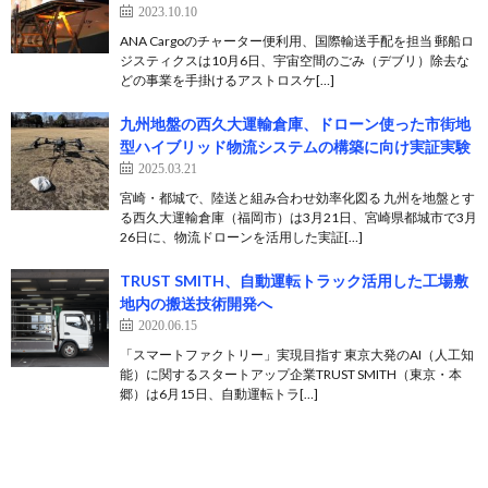
2023.10.10
ANA Cargoのチャーター便利用、国際輸送手配を担当 郵船ロ
ジスティクスは10月6日、宇宙空間のごみ（デブリ）除去な
どの事業を手掛けるアストロスケ[…]
九州地盤の西久大運輸倉庫、ドローン使った市街地
型ハイブリッド物流システムの構築に向け実証実験
2025.03.21
宮崎・都城で、陸送と組み合わせ効率化図る 九州を地盤とす
る西久大運輸倉庫（福岡市）は3月21日、宮崎県都城市で3月
26日に、物流ドローンを活用した実証[…]
TRUST SMITH、自動運転トラック活用した工場敷
地内の搬送技術開発へ
2020.06.15
「スマートファクトリー」実現目指す 東京大発のAI（人工知
能）に関するスタートアップ企業TRUST SMITH（東京・本
郷）は6月15日、自動運転トラ[…]