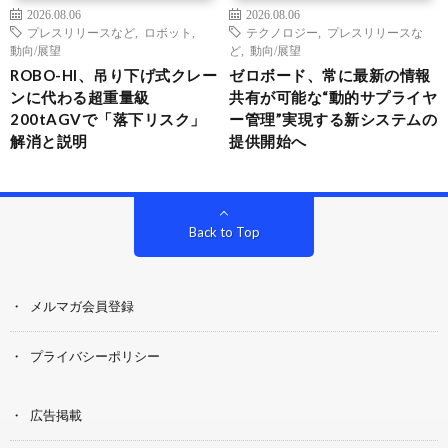
2026.08.06
2026.08.06
プレスリリースなど
,
ロボット
,
テクノロジー
,
プレスリリースな
動向/展望
ど
,
動向/展望
ROBO-HI、吊り下げ式クレー
ゼロボード、常に最新の情報
ンに代わる超重量級
共有が可能な“動的サプライヤ
200tAGVで「落下リスク」
ー管理”実現する新システムの
解消と説明
提供開始へ
Back to Top
メルマガ会員登録
プライバシーポリシー
広告掲載