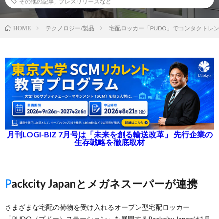
その他の記事
,
プレスリリースなど
テクノロジー/製品
宅配ロッカー「PUDO」でコンタクトレ
HOME
月刊LOGI-BIZ 7月号は「未来を創る輸送改革」 先行企業の
生存戦略を徹底取材
Packcity Japanとメガネスーパーが連携
さまざまな宅配の荷物を受け入れるオープン型宅配ロッカー
「PUDO（プドー）ステーション」を展開するPackcity Japanは1月