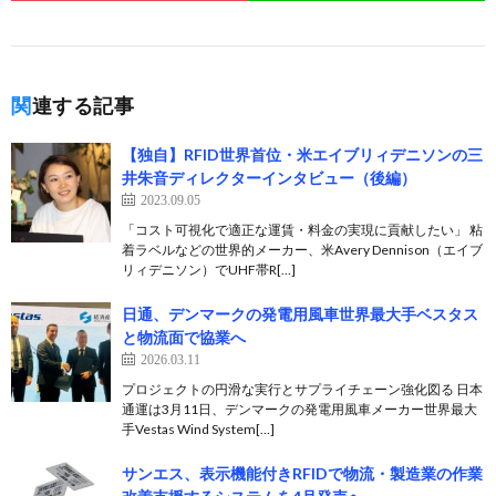
関連する記事
【独自】RFID世界首位・米エイブリィデニソンの三
井朱音ディレクターインタビュー（後編）
2023.09.05
「コスト可視化で適正な運賃・料金の実現に貢献したい」 粘
着ラベルなどの世界的メーカー、米Avery Dennison（エイブ
リィデニソン）でUHF帯R[…]
日通、デンマークの発電用風車世界最大手ベスタス
と物流面で協業へ
2026.03.11
プロジェクトの円滑な実行とサプライチェーン強化図る 日本
通運は3月11日、デンマークの発電用風車メーカー世界最大
手Vestas Wind System[…]
サンエス、表示機能付きRFIDで物流・製造業の作業