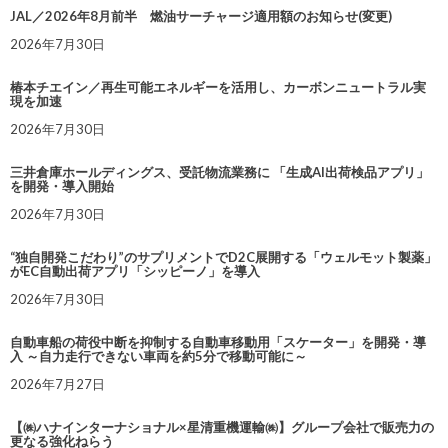
JAL／2026年8月前半 燃油サーチャージ適用額のお知らせ(変更)
2026年7月30日
椿本チエイン／再生可能エネルギーを活用し、カーボンニュートラル実
現を加速
2026年7月30日
三井倉庫ホールディングス、受託物流業務に 「生成AI出荷検品アプリ」
を開発・導入開始
2026年7月30日
“独自開発こだわり”のサプリメントでD2C展開する「ウェルモット製薬」
がEC自動出荷アプリ「シッピーノ」を導入
2026年7月30日
自動車船の荷役中断を抑制する自動車移動用「スケーター」を開発・導
入 ～自力走行できない車両を約5分で移動可能に～
2026年7月27日
【㈱ハナインターナショナル×星清重機運輸㈱】グループ会社で販売力の
更なる強化ねらう