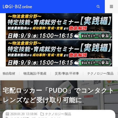
独自取材
物流施設/不動産
災害/事故/不祥事
テクノロジー/製品
宅配ロッカー「PUDO」でコンタクト
レンズなど受け取り可能に
2020.01.20 13:18:06
テクノロジー/製品