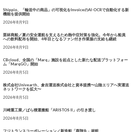
Shippio、「輸送中の商品」の可視化をInvoiceのAI-OCRで自動化する新
機能を提供開始
2026年8月9日
栗林商船／夏の安全運航を支えるため熱中症対策を強化。今年から船員
への飲料配布を開始、4年目となるファン付き作業服の支給も継続
2026年8月9日
CBcloud、全国の「Marq」施設を起点とした新たな配送プラットフォー
ム「MarqGO」開始
2026年8月5日
株式会社Univearth、倉吉運送株式会社と資本提携〜山陰エリアへ実運送
ネットワークを拡大〜
2026年8月5日
川崎重工業／ばら積運搬船「ARISTOS II」の引き渡し
2026年8月5日
フジトランスコーポレーション／新造船「蓉翔丸」就航