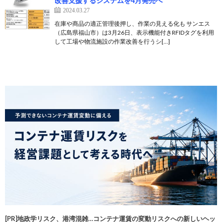
改善支援するシステムを4月発売へ
2024.03.27
在庫や商品の適正管理後押し、作業の見える化も サンエス
（広島県福山市）は3月26日、表示機能付きRFIDタグを利用
して工場や物流施設の作業改善を行うシ[…]
[PR]地政学リスク、港湾混雑…コンテナ運賃の変動リスクへの新しいヘッ