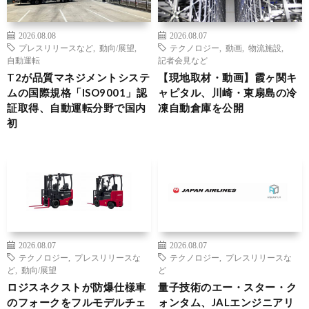
2026.08.08
2026.08.07
プレスリリースなど
,
動向/展望
,
テクノロジー
,
動画
,
物流施設
,
自動運転
記者会見など
T2が品質マネジメントシステ
【現地取材・動画】霞ヶ関キ
ムの国際規格「ISO9001」認
ャピタル、川崎・東扇島の冷
証取得、自動運転分野で国内
凍自動倉庫を公開
初
2026.08.07
2026.08.07
テクノロジー
,
プレスリリースな
テクノロジー
,
プレスリリースな
ど
,
動向/展望
ど
ロジスネクストが防爆仕様車
量子技術のエー・スター・ク
のフォークをフルモデルチェ
ォンタム、JALエンジニアリ