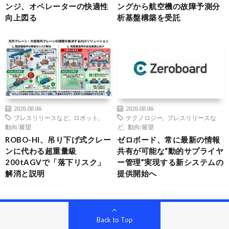
ンジ、オペレーターの快適性
ングから航空機の故障予測分
向上図る
析基盤構築を受託
2026.08.06
2026.08.06
プレスリリースなど
,
ロボット
,
テクノロジー
,
プレスリリースな
動向/展望
ど
,
動向/展望
ROBO-HI、吊り下げ式クレー
ゼロボード、常に最新の情報
ンに代わる超重量級
共有が可能な“動的サプライヤ
200tAGVで「落下リスク」
ー管理”実現する新システムの
解消と説明
提供開始へ
Back to Top