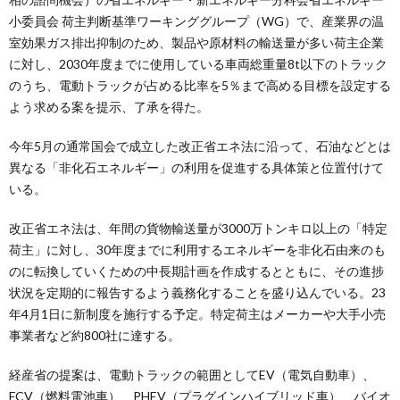
小委員会 荷主判断基準ワーキンググループ（WG）で、産業界の温
室効果ガス排出抑制のため、製品や原材料の輸送量が多い荷主企業
に対し、2030年度までに使用している車両総重量8t以下のトラック
のうち、電動トラックが占める比率を5％まで高める目標を設定する
よう求める案を提示、了承を得た。
今年5月の通常国会で成立した改正省エネ法に沿って、石油などとは
異なる「非化石エネルギー」の利用を促進する具体策と位置付けて
いる。
改正省エネ法は、年間の貨物輸送量が3000万トンキロ以上の「特定
荷主」に対し、30年度までに利用するエネルギーを非化石由来のも
のに転換していくための中長期計画を作成するとともに、その進捗
状況を定期的に報告するよう義務化することを盛り込んでいる。23
年4月1日に新制度を施行する予定。特定荷主はメーカーや大手小売
事業者など約800社に達する。
経産省の提案は、電動トラックの範囲としてEV（電気自動車）、
FCV（燃料電池車）、PHEV（プラグインハイブリッド車）、バイオ