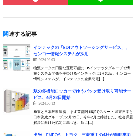
関連する記事
インテックの「EDIアウトソーシングサービス」、
センコー情報システムが採用
2024.02.03
物流データの円滑な運用可能に TISインテックグループで情
報システム開発を手掛けるインテックは1月31日、センコー
情報システムが、インテックの企業間電[…]
駅の多機能ロッカーでゆうパック受け取り可能サー
ビス、6月28日開始
2024.06.13
JR東と日本郵政連携、まず首都圏15駅でスタート JR東日本と
日本郵政グループは6月12日、今年2月に締結した、社会課題
解決に向けた協定に基づき、駅に[…]
出光、ENEOS、トヨタ、三菱重工の4社が自動車向