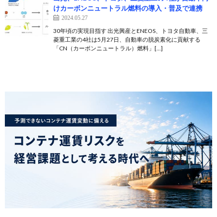
けカーボンニュートラル燃料の導入・普及で連携
2024.05.27
30年頃の実現目指す 出光興産とENEOS、トヨタ自動車、三
菱重工業の4社は5月27日、自動車の脱炭素化に貢献する
「CN（カーボンニュートラル）燃料」[…]