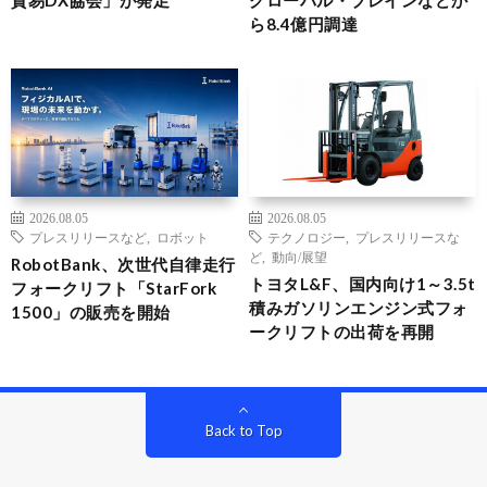
貿易DX協会」が発足
グローバル・ブレインなどか
ら8.4億円調達
2026.08.05
2026.08.05
プレスリリースなど
,
ロボット
テクノロジー
,
プレスリリースな
ど
,
動向/展望
RobotBank、次世代自律走行
トヨタL&F、国内向け1～3.5t
フォークリフト「StarFork
積みガソリンエンジン式フォ
1500」の販売を開始
ークリフトの出荷を再開
Back to Top