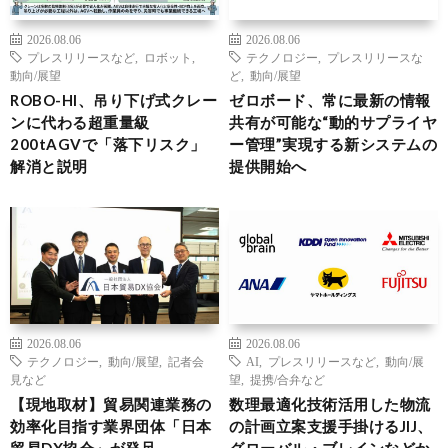
2026.08.06
2026.08.06
プレスリリースなど
,
ロボット
,
テクノロジー
,
プレスリリースな
動向/展望
ど
,
動向/展望
ROBO-HI、吊り下げ式クレー
ゼロボード、常に最新の情報
ンに代わる超重量級
共有が可能な“動的サプライヤ
200tAGVで「落下リスク」
ー管理”実現する新システムの
解消と説明
提供開始へ
2026.08.06
2026.08.06
テクノロジー
,
動向/展望
,
記者会
AI
,
プレスリリースなど
,
動向/展
見など
望
,
提携/合弁など
【現地取材】貿易関連業務の
数理最適化技術活用した物流
効率化目指す業界団体「日本
の計画立案支援手掛けるJIJ、