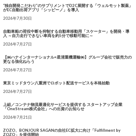
“独自開発こだわり”のサプリメントでD2C展開する「ウェルモット製薬」
がEC自動出荷アプリ「シッピーノ」を導入
2026年7月30日
自動車船の荷役中断を抑制する自動車移動用「スケーター」を開発・導
入 ～自力走行できない車両を約5分で移動可能に～
2026年7月27日
【㈱ハナインターナショナル×星清重機運輸㈱】グループ会社で販売力の
更なる強化ねらう
2026年7月27日
東京ミッドタウン八重洲でロボット配送サービスを本格始動
2026年7月27日
上組／コンテナ物流最適化サービスを提供する スタートアップ企業
「OneStream株式会社」への出資のお知らせ
2026年7月21日
ZOZO、BONJOUR SAGANの自社EC拡大に向け「Fulfillment by
ZOZO」を提供開始