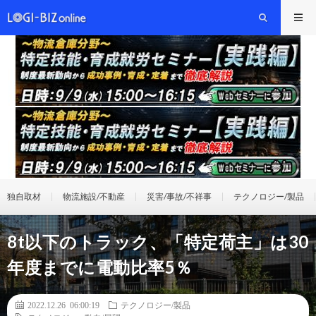
独自取材
物流施設/不動産
災害/事故/不祥事
テクノロジー/製品
8t以下のトラック、「特定荷主」は30
年度までに電動比率5％
2022.12.26 06:00:19
テクノロジー/製品