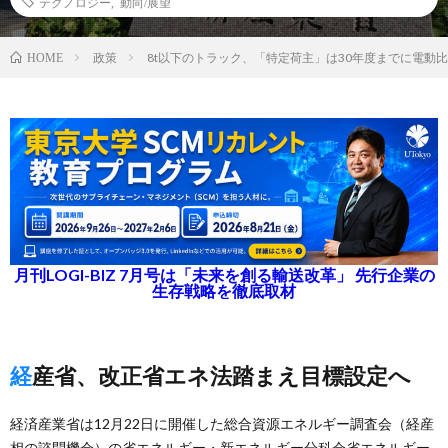
テクノロジー
,
動向/展望
政策
8t以下のトラック、「特定荷主」は30年度までに電動比
HOME
月刊LOGI-BIZ 7月号は「未来を創る輸送改革」 先行企業の
生存戦略を徹底取材
経産省、改正省エネ法踏まえ目標設定へ
経済産業省は12月22日に開催した総合資源エネルギー調査会（経産
相の諮問機会）の省エネルギー・新エネルギー分科会省エネルギー