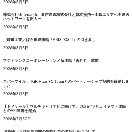
2026年8月5日
株式会社Univearth、倉吉運送株式会社と資本提携〜山陰エリアへ実運送
ネットワークを拡大〜
2026年8月5日
川崎重工業／ばら積運搬船「ARISTOS II」の引き渡し
2026年8月5日
フジトランスコーポレーション／新造船「蓉翔丸」就航
2026年8月5日
ネバーマイル：TGR Haas F1 Teamとのパートナーシップ契約を締結しま
した
2026年8月5日
【トドケール】マルチキャリア化に向けて、2026年7月よりヤマト運輸
とのAPI連携を開始
2026年7月30日
JR貨物／お盆休み期間の貨物列車の運転計画について