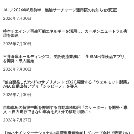
JAL／2026年8月前半 燃油サーチャージ適用額のお知らせ(変更)
2026年7月30日
椿本チエイン／再生可能エネルギーを活用し、カーボンニュートラル実
現を加速
2026年7月30日
三井倉庫ホールディングス、受託物流業務に 「生成AI出荷検品アプリ」
を開発・導入開始
2026年7月30日
“独自開発こだわり”のサプリメントでD2C展開する「ウェルモット製薬」
がEC自動出荷アプリ「シッピーノ」を導入
2026年7月30日
自動車船の荷役中断を抑制する自動車移動用「スケーター」を開発・導
入 ～自力走行できない車両を約5分で移動可能に～
2026年7月27日
【㈱ハナインターナショナル×星清重機運輸㈱】グループ会社で販売力の