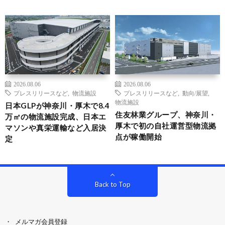
2026.08.06
2026.08.06
プレスリリースなど
,
物流施設
プレスリリースなど
,
動向/展望
,
物流施設
日本GLPが神奈川・厚木で8.4
住友林業グループ、神奈川・
万㎡の物流施設完成、日本エ
厚木で初の自社運営型物流拠
マソンや真栄運輸など入居決
点が稼働開始
定
Back to Top
メルマガ会員登録