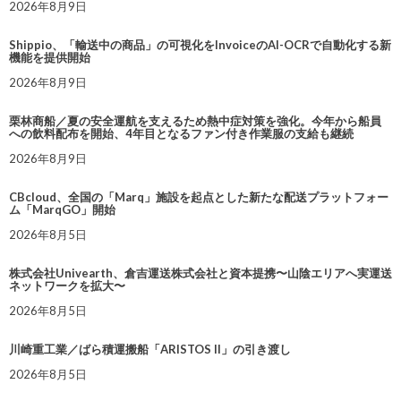
2026年8月9日
Shippio、「輸送中の商品」の可視化をInvoiceのAI-OCRで自動化する新
機能を提供開始
2026年8月9日
栗林商船／夏の安全運航を支えるため熱中症対策を強化。今年から船員
への飲料配布を開始、4年目となるファン付き作業服の支給も継続
2026年8月9日
CBcloud、全国の「Marq」施設を起点とした新たな配送プラットフォー
ム「MarqGO」開始
2026年8月5日
株式会社Univearth、倉吉運送株式会社と資本提携〜山陰エリアへ実運送
ネットワークを拡大〜
2026年8月5日
川崎重工業／ばら積運搬船「ARISTOS II」の引き渡し
2026年8月5日