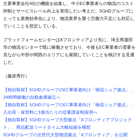
主要事業会社4社の機能を結集し、中小EC事業者らの物流のコスト
抑制とサービスレベル向上を実現したい考えだ。SGHDグループに
とっても業務効率化により、物流業界を襲う労働力不足にも対応し
ていくことを想定している。
プラットフォームセンターはXフロンティアより先に、埼玉県蓮田
市の物流センターで既に稼働させており、今後もEC事業者の需要を
見ながら中部や関西のエリアにも展開していくことを検討する見通
しだ。
（藤原秀行）
【独自取材】SGHDグループのEC事業者向け「物流シェア拠点」、
24時間稼働の自動倉庫確立へ
【独自取材】SGHDグループのEC事業者向け「物流シェア拠点」、
入出荷・保管料に1個当たりの従量課金制採用へ
【独自取材】SGHDグループ大型拠点「Xフロンティアプロジェク
ト」、商品配送リードタイム大幅短縮を構想
SGHDグループの次世代大型物流拠点「Xフロンティア」を公開