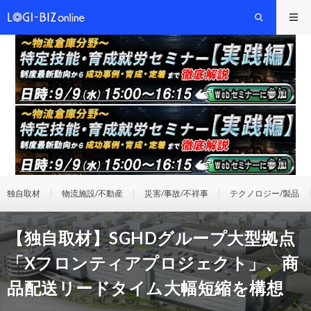
独自取材
物流施設/不動産
災害/事故/不祥事
テクノロジー/製品
【独自取材】SGHDグループ大型拠点
「Xフロンティアプロジェクト」、商
品配送リードタイム大幅短縮を構想