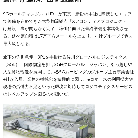
SGホールディングス（HD）が東京・新砂の本社に隣接したエリア
で整備を進めてきた大型物流拠点「Xフロンティアプロジェクト」
は建設工事が間もなく完了、稼働に向けた最終準備を本格化させ
る。延べ床面積は17万平方メートルを上回り、同社グループで過去
最大級となる。
傘下の佐川急便、3PLを手掛ける佐川グローバルロジスティクス
（SGL）、国際物流を担うSGHグローバル・ジャパン、引っ越しや
大型貨物輸送を展開しているSGムービングのグループ主要事業会社
4社が入居。業務の機械化を積極的に図り、eコマースの利用拡大や
現場の労働力不足といった環境に対応してロジスティクスサービス
のレベルアップを図るのが狙いだ。