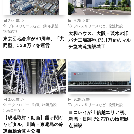
2026.08.08
2026.08.07
プレスリリースなど
,
動向/展望
,
プレスリリースなど
,
物流施設
物流施設
大和ハウス、大阪・茨木の旧
東京団地倉庫が60周年、「共
パナ工場跡地で3.1万㎡のマル
同型」53.8万㎡を運営
チ型物流施設着工
2026.08.07
2026.08.06
テクノロジー
,
動画
,
物流施設
,
プレスリリースなど
,
物流施設
記者会見など
ヨコレイが上信越エリア初、
【現地取材・動画】霞ヶ関キ
新潟・長岡で2.7万tの物流拠
ャピタル、川崎・東扇島の冷
点開設
凍自動倉庫を公開