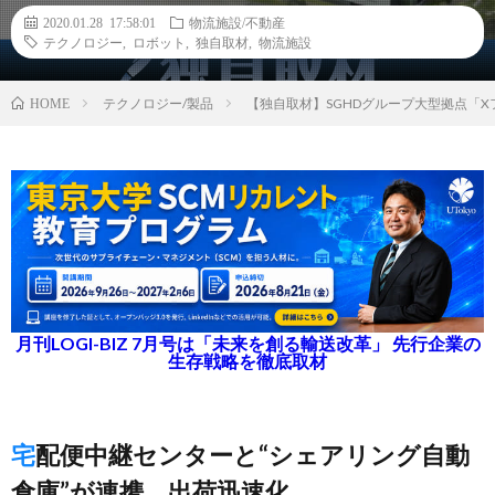
2020.01.28 17:58:01
物流施設/不動産
テクノロジー
,
ロボット
,
独自取材
,
物流施設
テクノロジー/製品
【独自取材】SGHDグループ大型拠点「
HOME
月刊LOGI-BIZ 7月号は「未来を創る輸送改革」 先行企業の
生存戦略を徹底取材
宅配便中継センターと“シェアリング自動
倉庫”が連携、出荷迅速化