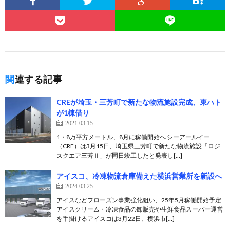
関連する記事
CREが埼玉・三芳町で新たな物流施設完成、東ハト
が1棟借り
2021.03.15
1・8万平方メートル、8月に稼働開始へ シーアールイー
（CRE）は3月15日、埼玉県三芳町で新たな物流施設「ロジ
スクエア三芳Ⅱ」が同日竣工したと発表し[…]
アイスコ、冷凍物流倉庫備えた横浜営業所を新設へ
2024.03.25
アイスなどフローズン事業強化狙い、25年5月稼働開始予定
アイスクリーム・冷凍食品の卸販売や生鮮食品スーパー運営
を手掛けるアイスコは3月22日、横浜市[…]