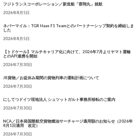
フジトランスコーポレーション／新造船「蓉翔丸」就航
2026年8月5日
ネバーマイル：TGR Haas F1 Teamとのパートナーシップ契約を締結しま
した
2026年8月5日
【トドケール】マルチキャリア化に向けて、2026年7月よりヤマト運輸
とのAPI連携を開始
2026年7月30日
JR貨物／お盆休み期間の貨物列車の運転計画について
2026年7月30日
にしてつドイツ現地法人 シュツットガルト事務所移転のご案内
2026年7月30日
NCA／日本発国際航空貨物燃油サーチャージ適用額のお知らせ（2026年
8月1日適用 改定）
2026年7月30日