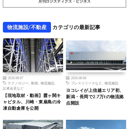
月刊ロジスティクス・ビジネス
物流施設/不動産
カテゴリの最新記事
2026.08.07
2026.08.06
テクノロジー
,
動画
,
物流施設
,
プレスリリースなど
,
物流施設
記者会見など
ヨコレイが上信越エリア初、
【現地取材・動画】霞ヶ関キ
新潟・長岡で2.7万tの物流拠
ャピタル、川崎・東扇島の冷
点開設
凍自動倉庫を公開