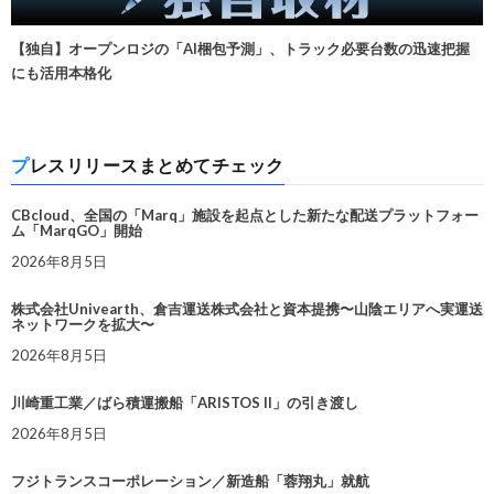
【独自】オープンロジの「AI梱包予測」、トラック必要台数の迅速把握
にも活用本格化
プレスリリースまとめてチェック
CBcloud、全国の「Marq」施設を起点とした新たな配送プラットフォー
ム「MarqGO」開始
2026年8月5日
株式会社Univearth、倉吉運送株式会社と資本提携〜山陰エリアへ実運送
ネットワークを拡大〜
2026年8月5日
川崎重工業／ばら積運搬船「ARISTOS II」の引き渡し
2026年8月5日
フジトランスコーポレーション／新造船「蓉翔丸」就航