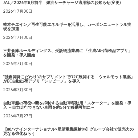
JAL／2026年8月前半 燃油サーチャージ適用額のお知らせ(変更)
2026年7月30日
椿本チエイン／再生可能エネルギーを活用し、カーボンニュートラル実
現を加速
2026年7月30日
三井倉庫ホールディングス、受託物流業務に 「生成AI出荷検品アプリ」
を開発・導入開始
2026年7月30日
“独自開発こだわり”のサプリメントでD2C展開する「ウェルモット製薬」
がEC自動出荷アプリ「シッピーノ」を導入
2026年7月30日
自動車船の荷役中断を抑制する自動車移動用「スケーター」を開発・導
入 ～自力走行できない車両を約5分で移動可能に～
2026年7月27日
【㈱ハナインターナショナル×星清重機運輸㈱】グループ会社で販売力の
更なる強化ねらう