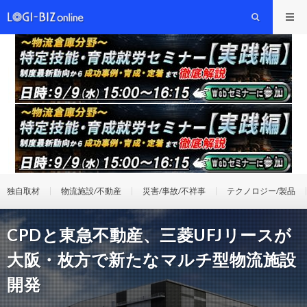
独自取材
物流施設/不動産
災害/事故/不祥事
テクノロジー/製品
CPDと東急不動産、三菱UFJリースが
大阪・枚方で新たなマルチ型物流施設
開発