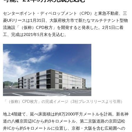
センターポイント・ディベロップメント（CPD）と東急不動産、三
菱UFJリースは1月31日、大阪府枚方市で新たなマルチテナント型物
流施設「（仮称）CPD枚方」を開発すると発表した。2月1日に着
工、完成は2021年5月末を見込む。
「（仮称）CPD枚方」の完成イメージ（3社プレスリリースより引用）
地上4階建て、延べ床面積は約8万2000平方メートルを計画。新名神
道の八幡京田辺ICから約3キロメートル、第二京阪道路の京田辺松
井ICから約5キロメートルに位置し、京都・大阪を含む広範囲への