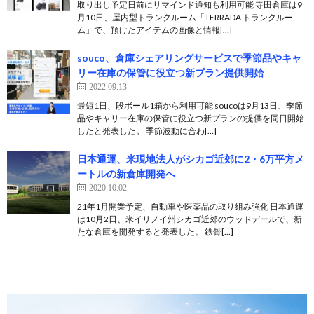
取り出し予定日前にリマインド通知も利用可能 寺田倉庫は9
月10日、屋内型トランクルーム「TERRADA トランクルー
ム」で、預けたアイテムの画像と情報[…]
souco、倉庫シェアリングサービスで季節品やキャ
リー在庫の保管に役立つ新プラン提供開始
2022.09.13
最短1日、段ボール1箱から利用可能 soucoは9月13日、季節
品やキャリー在庫の保管に役立つ新プランの提供を同日開始
したと発表した。 季節波動に合わ[…]
日本通運、米現地法人がシカゴ近郊に2・6万平方メ
ートルの新倉庫開発へ
2020.10.02
21年1月開業予定、自動車や医薬品の取り組み強化 日本通運
は10月2日、米イリノイ州シカゴ近郊のウッドデールで、新
たな倉庫を開発すると発表した。 鉄骨[…]