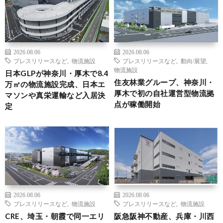
2026.08.06
2026.08.06
プレスリリースなど
,
物流施設
プレスリリースなど
,
動向/展望
,
物流施設
日本GLPが神奈川・厚木で8.4
住友林業グループ、神奈川・
万㎡の物流施設完成、日本エ
厚木で初の自社運営型物流拠
マソンや真栄運輸など入居決
点が稼働開始
定
2026.08.06
2026.08.06
プレスリリースなど
,
物流施設
プレスリリースなど
,
物流施設
CRE、埼玉・朝霞で同一エリ
阪急阪神不動産、兵庫・川西