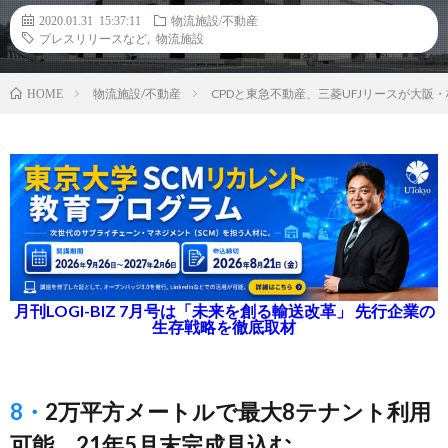
2020.01.31 15:37:11
物流施設/不動産
プレスリリースなど
,
物流施設
物流施設/不動産
CPDと東急不動産、三菱UFJリースが大阪
HOME
月刊LOGI-BIZ 7月号は「未来を創る輸送改革」 先行企業の
生存戦略を徹底取材
8・2万平方メートルで最大8テナント利用
可能、21年5月末完成見込む