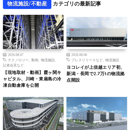
物流施設/不動産
カテゴリの最新記事
2026.08.07
2026.08.06
テクノロジー
,
動画
,
物流施設
,
プレスリリースなど
,
物流施設
記者会見など
ヨコレイが上信越エリア初、
【現地取材・動画】霞ヶ関キ
新潟・長岡で2.7万tの物流拠
ャピタル、川崎・東扇島の冷
点開設
凍自動倉庫を公開