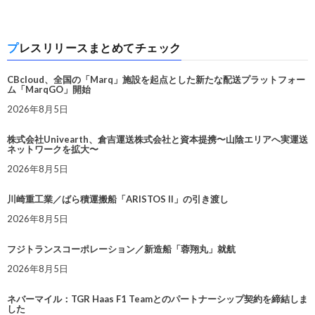
プレスリリースまとめてチェック
CBcloud、全国の「Marq」施設を起点とした新たな配送プラットフォー
ム「MarqGO」開始
2026年8月5日
株式会社Univearth、倉吉運送株式会社と資本提携〜山陰エリアへ実運送
ネットワークを拡大〜
2026年8月5日
川崎重工業／ばら積運搬船「ARISTOS II」の引き渡し
2026年8月5日
フジトランスコーポレーション／新造船「蓉翔丸」就航
2026年8月5日
ネバーマイル：TGR Haas F1 Teamとのパートナーシップ契約を締結しま
した