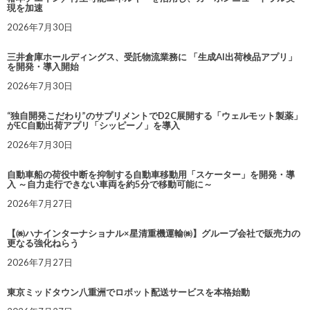
現を加速
2026年7月30日
三井倉庫ホールディングス、受託物流業務に 「生成AI出荷検品アプリ」
を開発・導入開始
2026年7月30日
“独自開発こだわり”のサプリメントでD2C展開する「ウェルモット製薬」
がEC自動出荷アプリ「シッピーノ」を導入
2026年7月30日
自動車船の荷役中断を抑制する自動車移動用「スケーター」を開発・導
入 ～自力走行できない車両を約5分で移動可能に～
2026年7月27日
【㈱ハナインターナショナル×星清重機運輸㈱】グループ会社で販売力の
更なる強化ねらう
2026年7月27日
東京ミッドタウン八重洲でロボット配送サービスを本格始動