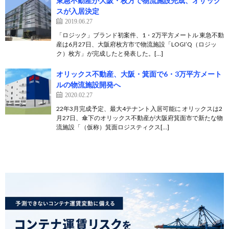
東急不動産が大阪・枚方で物流施設完成、オザック
スが入居決定
2019.06.27
「ロジック」ブランド初案件、1・2万平方メートル 東急不動
産は6月27日、大阪府枚方市で物流施設「LOGI’Q（ロジッ
ク）枚方」が完成したと発表した。[…]
オリックス不動産、大阪・箕面で6・3万平方メート
ルの物流施設開発へ
2020.02.27
22年3月完成予定、最大4テナント入居可能に オリックスは2
月27日、傘下のオリックス不動産が大阪府箕面市で新たな物
流施設「（仮称）箕面ロジスティクス[…]