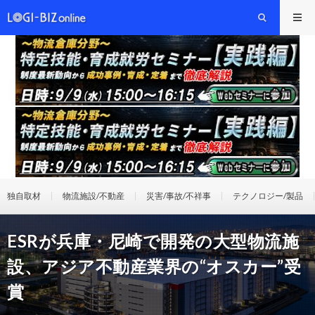
独自取材
物流施設/不動産
災害/事故/不祥事
テクノロジー/製品
ESRが兵庫・尼崎で開発の大型物流施
設、アジア不動産業界の“オスカー”受
賞