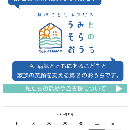
2026年8月
月
火
水
木
金
土
日