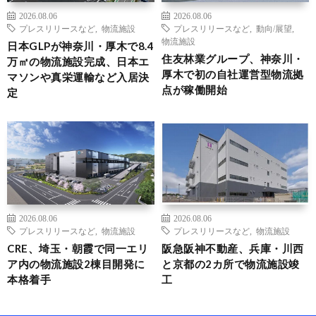
2026.08.06
2026.08.06
プレスリリースなど
,
物流施設
プレスリリースなど
,
動向/展望
,
物流施設
日本GLPが神奈川・厚木で8.4
住友林業グループ、神奈川・
万㎡の物流施設完成、日本エ
厚木で初の自社運営型物流拠
マソンや真栄運輸など入居決
点が稼働開始
定
2026.08.06
2026.08.06
プレスリリースなど
,
物流施設
プレスリリースなど
,
物流施設
CRE、埼玉・朝霞で同一エリ
阪急阪神不動産、兵庫・川西
ア内の物流施設2棟目開発に
と京都の2カ所で物流施設竣
本格着手
工