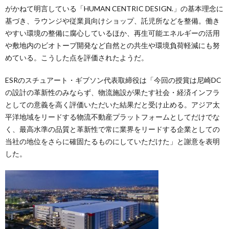
がかねて明言している「HUMAN CENTRIC DESIGN.」の基本理念に
基づき、ラウンジや従業員向けショップ、託児所などを整備。働き
やすい環境の整備に腐心しているほか、再生可能エネルギーの活用
や敷地内のビオトープ開発など自然との共生や環境負荷軽減にも努
めている。こうした点を評価されたようだ。
ESRのスチュアート・ギブソン代表取締役は「今回の授賞は尼崎DC
の設計の革新性のみならず、物流施設が果たす社会・経済インフラ
としての意義を高く評価いただいた結果だと受け止める。アジア太
平洋地域をリードする物流不動産プラットフォームとしてだけでな
く、最高水準の品質と革新性で常に業界をリードする企業としての
当社の地位をさらに確固たるものにしていただけた」と謝意を表明
した。