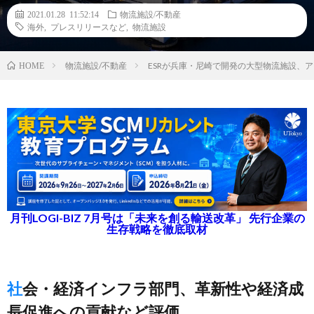
2021.01.28 11:52:14
物流施設/不動産
海外
,
プレスリリースなど
,
物流施設
物流施設/不動産
ESRが兵庫・尼崎で開発の大型物流施設、ア
HOME
月刊LOGI-BIZ 7月号は「未来を創る輸送改革」 先行企業の
生存戦略を徹底取材
社会・経済インフラ部門、革新性や経済成
長促進への貢献など評価