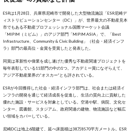
ESRは1月28日、兵庫県尼崎市で開発した大型物流施設「ESR尼崎デ
ィストリビューションセンター（DC）」が、世界最大の不動産見本
市でもある不動産プロフェッショナル国際マーケット会議
「MIPIM（ミピム）」のアジア部門「MIPIM ASIA」で、「Best
Infrastructure、Community & Civic Building」（社会・経済インフ
ラ）部門の最高位・金賞を受賞したと発表した。
同賞は革新性や偉業を成し遂げた優秀な不動産関連プロジェクトを
毎年表彰している11部門の中の1つ。アカデミー賞になぞらえて、
アジア不動産業界の“オスカー”とも評されている。
ESRが今回獲得した社会・経済インフラ部門は、社会または経済イ
ンフラの開発を通じて経済成長を促進し、生活の質向上に貢献した
優れた施設・サービスを対象としている。空港や駅、病院、文化セ
ンター、図書館、スタジアム、政府関連の建物、物流施設など幅広
い領域をカバーしている。
尼崎DCは地上6階建て、延べ床面積は38万8570平方メートル。ESR