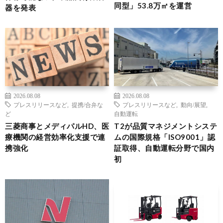
同型」53.8万㎡を運営
器を発表
2026.08.08
2026.08.08
プレスリリースなど
,
提携/合弁な
プレスリリースなど
,
動向/展望
,
ど
自動運転
三菱商事とメディパルHD、医
T2が品質マネジメントシステ
療機関の経営効率化支援で連
ムの国際規格「ISO9001」認
携強化
証取得、自動運転分野で国内
初