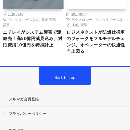
2026.08.08
2026.08.07
プレスリリースなど
,
動向/展望
,
テクノロジー
,
プレスリリースな
災害
ど
,
動向/展望
ニチレイがシステム障害で連
ロジスネクストが防爆仕様車
結売上高50億円減見込み、対
のフォークをフルモデルチェ
応費用10億円を特損計上
ンジ、オペレーターの快適性
向上図る
Back to Top
メルマガ会員登録
プライバシーポリシー