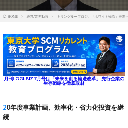
経営/業界動向
キリングループロジ、「ホワイト物流」推進
HOME
月刊LOGI-BIZ 7月号は「未来を創る輸送改革」 先行企業の
生存戦略を徹底取材
20年度事業計画、効率化・省力化投資を継
続