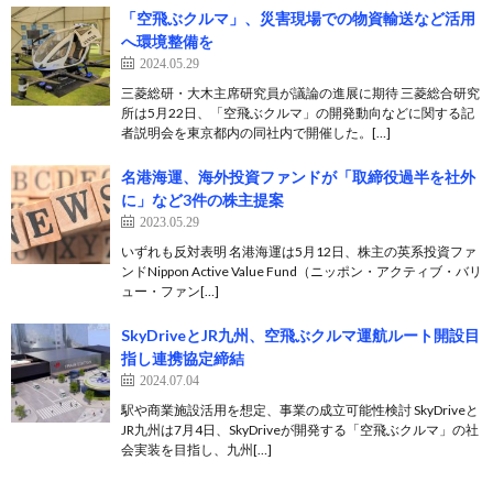
「空飛ぶクルマ」、災害現場での物資輸送など活用
へ環境整備を
2024.05.29
三菱総研・大木主席研究員が議論の進展に期待 三菱総合研究
所は5月22日、「空飛ぶクルマ」の開発動向などに関する記
者説明会を東京都内の同社内で開催した。[…]
名港海運、海外投資ファンドが「取締役過半を社外
に」など3件の株主提案
2023.05.29
いずれも反対表明 名港海運は5月12日、株主の英系投資ファ
ンドNippon Active Value Fund（ニッポン・アクティブ・バリ
ュー・ファン[…]
SkyDriveとJR九州、空飛ぶクルマ運航ルート開設目
指し連携協定締結
2024.07.04
駅や商業施設活用を想定、事業の成立可能性検討 SkyDriveと
JR九州は7月4日、SkyDriveが開発する「空飛ぶクルマ」の社
会実装を目指し、九州[…]