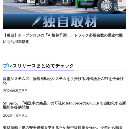
【独自】オープンロジの「AI梱包予測」、トラック必要台数の迅速把握
にも活用本格化
プレスリリースまとめてチェック
両備システムズ、物流自動化システムを手掛ける 株式会社APTを子会社
化
2026年8月9日
Shippio、「輸送中の商品」の可視化をInvoiceのAI-OCRで自動化する新
機能を提供開始
2026年8月9日
栗林商船／夏の安全運航を支えるため熱中症対策を強化。今年から船員