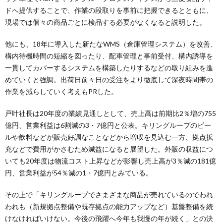
ドへ提供することで、作業の段取りを事前に把握できるとともに、
現場では個々の商品ごとに検品する必要がなくなると説明した。
他にも、18年に導入した新たなWMS（倉庫管理システム）を改善、
構内待機時間の短縮を図ったり、配車管理と事前受付、構内誘導を
一貫してカバーするシステムを構築したりするなどの取り組みを進
めていくと強調。出荷日前々日の受注をより徹底して深夜時間帯の
作業を減らしていく考えもPRした。
戸叶社長は20年度の業績見通しとして、売上高は前期比2％増の755
億円、営業利益は6割減の3・7億円と公表。キリングループのビー
ルや飲料などが販売好調なことなどから増収を見込む一方、拠点拡
充などで費用がかさむため減益になると展望した。外販の収益につ
いても20年度は物流コスト上昇などが影響し売上高が3％減の181億
円、営業利益が54％減の1・7億円とみている。
その上で「キリングループでさまざまな商品が売れているのでわれ
われも（新規拠点整備や既存拠点の能力アップなど）基盤整備を続
けなければいけない。今後の飛躍へ今年も我慢の年が続く」との決