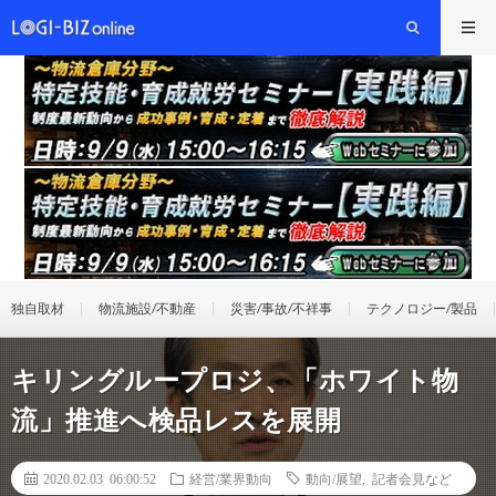
独自取材
物流施設/不動産
災害/事故/不祥事
テクノロジー/製品
キリングループロジ、「ホワイト物
流」推進へ検品レスを展開
2020.02.03 06:00:52
経営/業界動向
動向/展望
,
記者会見など