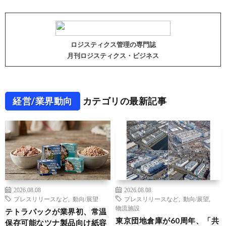
ロジスティクス管理の専門誌
月刊ロジスティクス・ビジネス
経営/業界動向
カテゴリの最新記事
2026.08.08
2026.08.08
プレスリリースなど
,
動向/展望
プレスリリースなど
,
動向/展望
,
物流施設
テトラパックが業界初、常温
東京団地倉庫が60周年、「共
保存可能なツナ製品向け紙容