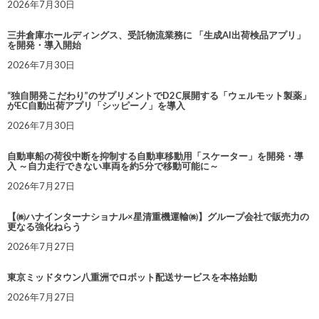
2026年7月30日
三井倉庫ホールディングス、受託物流業務に 「生成AI出荷検品アプリ」
を開発・導入開始
2026年7月30日
“独自開発こだわり”のサプリメントでD2C展開する「ウェルモット製薬」
がEC自動出荷アプリ「シッピーノ」を導入
2026年7月30日
自動車船の荷役中断を抑制する自動車移動用「スケーター」を開発・導
入 ～自力走行できない車両を約5分で移動可能に～
2026年7月27日
【㈱ハナインターナショナル×星清重機運輸㈱】グループ会社で販売力の
更なる強化ねらう
2026年7月27日
東京ミッドタウン八重洲でロボット配送サービスを本格始動
2026年7月27日