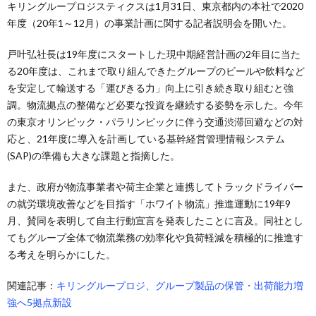
キリングループロジスティクスは1月31日、東京都内の本社で2020
年度（20年1～12月）の事業計画に関する記者説明会を開いた。
戸叶弘社長は19年度にスタートした現中期経営計画の2年目に当た
る20年度は、これまで取り組んできたグループのビールや飲料など
を安定して輸送する「運びきる力」向上に引き続き取り組むと強
調。物流拠点の整備など必要な投資を継続する姿勢を示した。今年
の東京オリンピック・パラリンピックに伴う交通渋滞回避などの対
応と、21年度に導入を計画している基幹経営管理情報システム
(SAP)の準備も大きな課題と指摘した。
また、政府が物流事業者や荷主企業と連携してトラックドライバー
の就労環境改善などを目指す「ホワイト物流」推進運動に19年9
月、賛同を表明して自主行動宣言を発表したことに言及。同社とし
てもグループ全体で物流業務の効率化や負荷軽減を積極的に推進す
る考えを明らかにした。
関連記事：
キリングループロジ、グループ製品の保管・出荷能力増
強へ5拠点新設