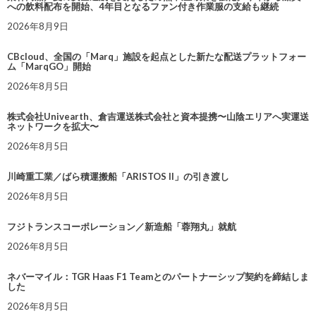
への飲料配布を開始、4年目となるファン付き作業服の支給も継続
2026年8月9日
CBcloud、全国の「Marq」施設を起点とした新たな配送プラットフォー
ム「MarqGO」開始
2026年8月5日
株式会社Univearth、倉吉運送株式会社と資本提携〜山陰エリアへ実運送
ネットワークを拡大〜
2026年8月5日
川崎重工業／ばら積運搬船「ARISTOS II」の引き渡し
2026年8月5日
フジトランスコーポレーション／新造船「蓉翔丸」就航
2026年8月5日
ネバーマイル：TGR Haas F1 Teamとのパートナーシップ契約を締結しま
した
2026年8月5日