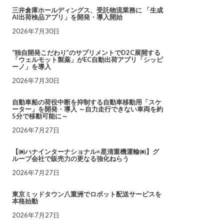
三井倉庫ホールディングス、受託物流業務に 「生成
AI出荷検品アプリ」を開発・導入開始
2026年7月30日
“独自開発こだわり”のサプリメントでD2C展開する
「ウェルモット製薬」がEC自動出荷アプリ「シッピ
ーノ」を導入
2026年7月30日
自動車船の荷役中断を抑制する自動車移動用「スケ
ーター」を開発・導入 ～自力走行できない車両を約
5分で移動可能に～
2026年7月27日
【㈱ハナインターナショナル×星清重機運輸㈱】グ
ループ会社で販売力の更なる強化ねらう
2026年7月27日
東京ミッドタウン八重洲でロボット配送サービスを
本格始動
2026年7月27日