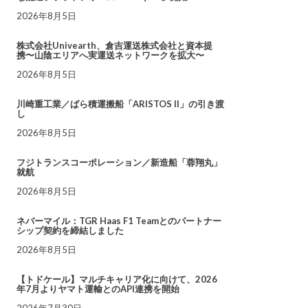
2026年8月5日
株式会社Univearth、倉吉運送株式会社と資本提
携〜山陰エリアへ実運送ネットワークを拡大〜
2026年8月5日
川崎重工業／ばら積運搬船「ARISTOS II」の引き渡
し
2026年8月5日
フジトランスコーポレーション／新造船「蓉翔丸」
就航
2026年8月5日
ネバーマイル：TGR Haas F1 Teamとのパートナー
シップ契約を締結しました
2026年8月5日
【トドケール】マルチキャリア化に向けて、2026
年7月よりヤマト運輸とのAPI連携を開始
2026年7月30日