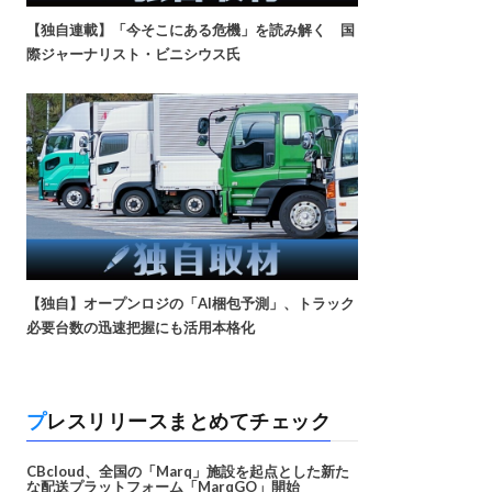
【独自連載】「今そこにある危機」を読み解く 国
際ジャーナリスト・ビニシウス氏
【独自】オープンロジの「AI梱包予測」、トラック
必要台数の迅速把握にも活用本格化
プレスリリースまとめてチェック
CBcloud、全国の「Marq」施設を起点とした新た
な配送プラットフォーム「MarqGO」開始