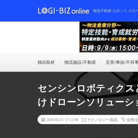
物流不動産,ロボット,ドロ
独自取材
物流施設/不動産
災害/事故/不祥
センシンロボティクスと
けドローンソリューシ
2020.04.23 17:11:08
テクノロジー/製品
提携/