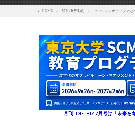
経営/業界動向
センシンロボティクスとA
HOME
月刊LOGI-BIZ 7月号は「未