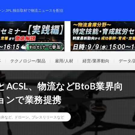
ーン,3PL,独自取材で物流ニュースを配信
事
テクノロジー/製品
雇用/人材
経営/業界動向
データ/
ACSL、物流などBtoB業界向
ョンで業務提携
合弁など
,
ドローン
,
プレスリリースなど