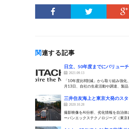
関連する記事
日立、50年度までにバリュー
2021.09.13
「10年度比8割減」から取り組み強化
月13日、自社の生産活動や調達、製品・
三井住友海上と東京大発のスタ
2020.10.28
撮影映像をAI分析、劣化情報を自治体
ーバンエックステクノロジーズ（東京都