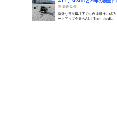
A.L.I.、SBSHDと21年の
2020.12.08
複雑な電波環境下でも自律飛行に成功
ートアップ企業のA.L.I. Technologi[…]