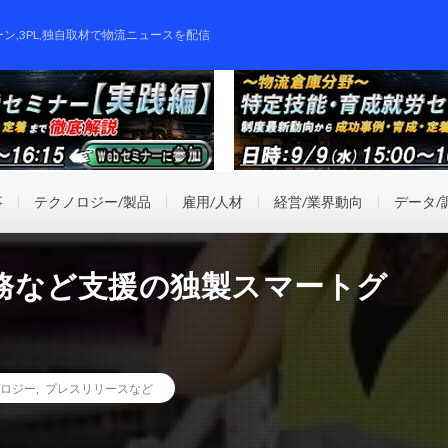
ーン,3PL,独自取材で物流ニュースを配信
事
テクノロジー/製品
雇用/人材
経営/業界動向
データ/
務など支援の独製スマートグ
ロジー
,
プレスリリースなど