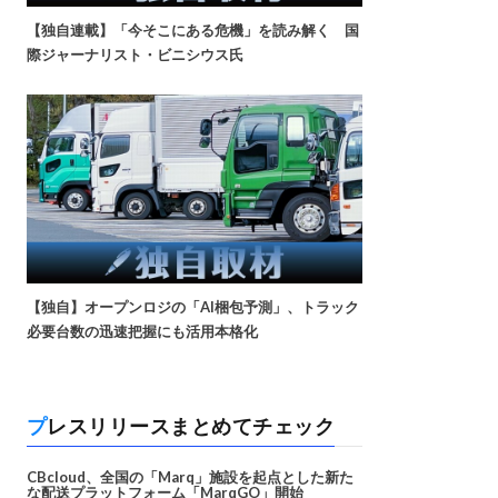
【独自連載】「今そこにある危機」を読み解く 国
際ジャーナリスト・ビニシウス氏
【独自】オープンロジの「AI梱包予測」、トラック
必要台数の迅速把握にも活用本格化
プレスリリースまとめてチェック
CBcloud、全国の「Marq」施設を起点とした新た
な配送プラットフォーム「MarqGO」開始