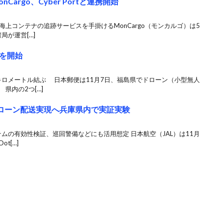
argo、Cyber Portと連携開始
海上コンテナの追跡サービスを手掛けるMonCargo（モンカルゴ）は5
局が運営[…]
を開始
キロメートル結ぶ 日本郵便は11月7日、福島県でドローン（小型無人
県内の2つ[…]
ドローン配送実現へ兵庫県内で実証実験
ムの有効性検証、巡回警備などにも活用想定 日本航空（JAL）は11月
t[…]