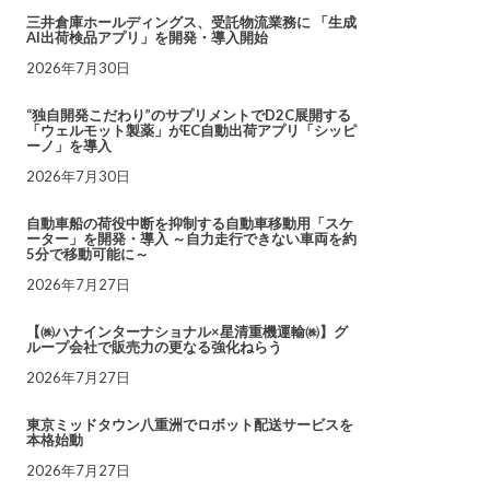
三井倉庫ホールディングス、受託物流業務に 「生成
AI出荷検品アプリ」を開発・導入開始
2026年7月30日
“独自開発こだわり”のサプリメントでD2C展開する
「ウェルモット製薬」がEC自動出荷アプリ「シッピ
ーノ」を導入
2026年7月30日
自動車船の荷役中断を抑制する自動車移動用「スケ
ーター」を開発・導入 ～自力走行できない車両を約
5分で移動可能に～
2026年7月27日
【㈱ハナインターナショナル×星清重機運輸㈱】グ
ループ会社で販売力の更なる強化ねらう
2026年7月27日
東京ミッドタウン八重洲でロボット配送サービスを
本格始動
2026年7月27日