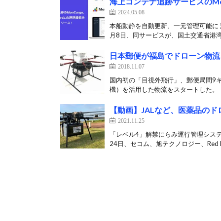
海上コンテナ追跡サービスのMonC
2024.05.08
本船動静を自動更新、一元管理可能に 
月8日、同サービスが、国土交通省港湾
日本郵便が福島でドローン物流
2018.11.07
国内初の「目視外飛行」、郵便局間9
機）を活用した物流をスタートした。 
【動画】JALなど、医薬品の
2021.11.25
「レベル4」解禁にらみ運行管理システ
24日、セコム、旭テクノロジー、Red Do