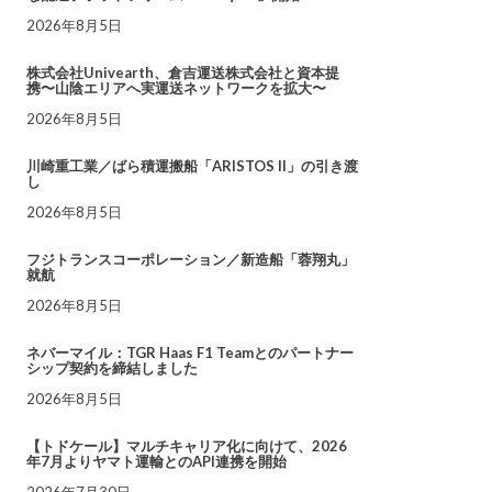
2026年8月5日
株式会社Univearth、倉吉運送株式会社と資本提
携〜山陰エリアへ実運送ネットワークを拡大〜
2026年8月5日
川崎重工業／ばら積運搬船「ARISTOS II」の引き渡
し
2026年8月5日
フジトランスコーポレーション／新造船「蓉翔丸」
就航
2026年8月5日
ネバーマイル：TGR Haas F1 Teamとのパートナー
シップ契約を締結しました
2026年8月5日
【トドケール】マルチキャリア化に向けて、2026
年7月よりヤマト運輸とのAPI連携を開始
2026年7月30日