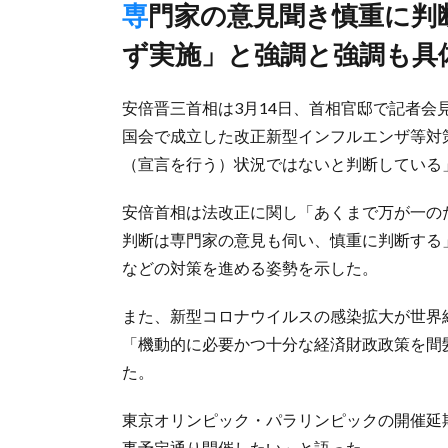
専門家の意見聞き慎重に判断と説明、経済財政政策「間髪入れ
ず実施」と強調と強調も具
安倍晋三首相は3月14日、首相官邸で記者会
国会で成立した改正新型インフルエンザ等対
（宣言を行う）状況ではないと判断している
安倍首相は法改正に関し「あくまで万が一の
判断は専門家の意見も伺い、慎重に判断する
などの対策を進める姿勢を示した。
また、新型コロナウイルスの感染拡大が世界
「機動的に必要かつ十分な経済財政政策を間
た。
東京オリンピック・パラリンピックの開催延
事予定通り開催したい」と語った。