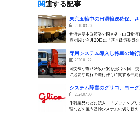
関連する記事
東京五輪中の円滑輸送確保、さ
2019.03.26
物流連基本政策委で国交省・山田物流政
霞が関で今月20日に「基本政策委員会」
専用システム導入し特車の通行許
2020.01.22
国交省が道路法改正案を提出へ 国土
に必要な現行の通行許可に関する手続き
システム障害のグリコ、ヨーグ
2024.07.03
牛乳製品などに続き、「プッチンプリ
理などを担う基幹システムの切り替えで