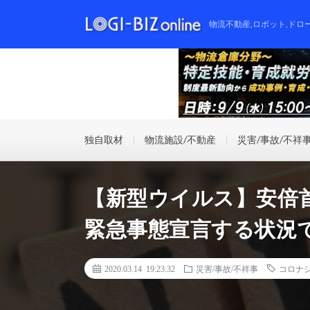
物流不動産,ロボット,ドロ
独自取材
物流施設/不動産
災害/事故/不祥
【新型ウイルス】安倍
緊急事態宣言する状況
2020.03.14 19:23:32
災害/事故/不祥事
コロナ