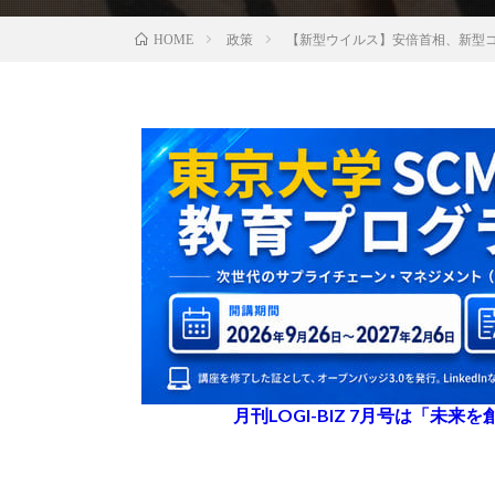
政策
【新型ウイルス】安倍首相、新型
HOME
月刊LOGI-BIZ 7月号は「未