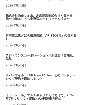
2026年8月5日
株式会社Univearth、倉吉運送株式会社と資本提
携〜山陰エリアへ実運送ネットワークを拡大〜
2026年8月5日
川崎重工業／ばら積運搬船「ARISTOS II」の引き渡
し
2026年8月5日
フジトランスコーポレーション／新造船「蓉翔丸」
就航
2026年8月5日
ネバーマイル：TGR Haas F1 Teamとのパートナー
シップ契約を締結しました
2026年8月5日
【トドケール】マルチキャリア化に向けて、2026
年7月よりヤマト運輸とのAPI連携を開始
2026年7月30日