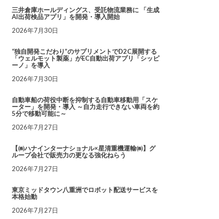
三井倉庫ホールディングス、受託物流業務に 「生成
AI出荷検品アプリ」を開発・導入開始
2026年7月30日
“独自開発こだわり”のサプリメントでD2C展開する
「ウェルモット製薬」がEC自動出荷アプリ「シッピ
ーノ」を導入
2026年7月30日
自動車船の荷役中断を抑制する自動車移動用「スケ
ーター」を開発・導入 ～自力走行できない車両を約
5分で移動可能に～
2026年7月27日
【㈱ハナインターナショナル×星清重機運輸㈱】グ
ループ会社で販売力の更なる強化ねらう
2026年7月27日
東京ミッドタウン八重洲でロボット配送サービスを
本格始動
2026年7月27日