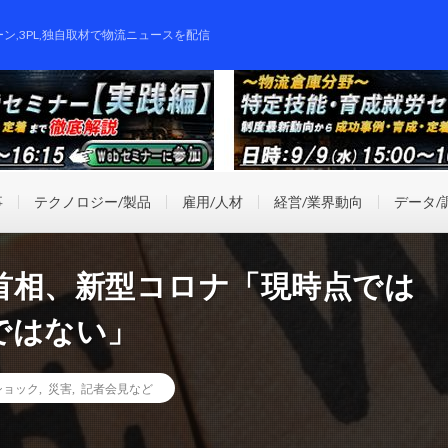
ーン,3PL,独自取材で物流ニュースを配信
事
テクノロジー/製品
雇用/人材
経営/業界動向
データ/
首相、新型コロナ「現時点では
ではない」
ショック
,
災害
,
記者会見など