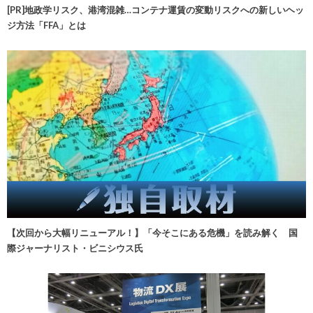
[PR]地政学リスク、港湾混雑…コンテナ運賃の変動リスクへの新しいヘッ
ジ方法「FFA」とは
【次回から大幅リニューアル！】「今そこにある危機」を読み解く 国
際ジャーナリスト・ビニシウス氏