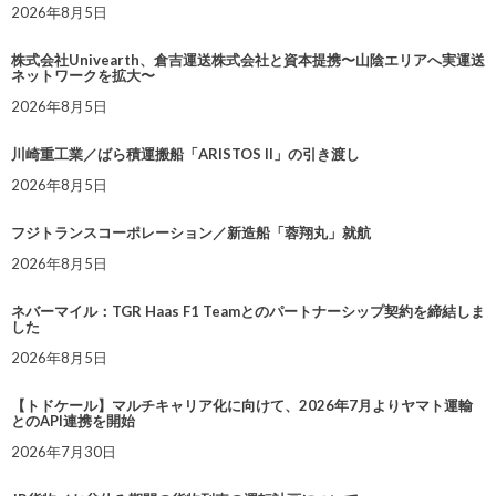
2026年8月5日
株式会社Univearth、倉吉運送株式会社と資本提携〜山陰エリアへ実運送
ネットワークを拡大〜
2026年8月5日
川崎重工業／ばら積運搬船「ARISTOS II」の引き渡し
2026年8月5日
フジトランスコーポレーション／新造船「蓉翔丸」就航
2026年8月5日
ネバーマイル：TGR Haas F1 Teamとのパートナーシップ契約を締結しま
した
2026年8月5日
【トドケール】マルチキャリア化に向けて、2026年7月よりヤマト運輸
とのAPI連携を開始
2026年7月30日