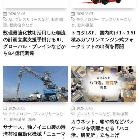
2026.08.06
2026.08.05
AI
,
プレスリリースなど
,
動向/展
テクノロジー
,
プレスリリースな
望
,
提携/合弁など
ど
,
動向/展望
数理最適化技術活用した物流
トヨタL&F、国内向け1～3.5t
の計画立案支援手掛けるJIJ、
積みガソリンエンジン式フォ
グローバル・ブレインなどか
ークリフトの出荷を再開
ら8.4億円調達
2026.08.05
2026.08.05
テクノロジー
,
プレスリリースな
プレスリリースなど
,
動向/展望
ど
,
動向/展望
,
海外
カウネット、箱や袋などパッ
サナース、独ノイエロ製の港
ケージを活躍させる「ハコ
湾荷役自動化機械「ニューマ
活。研究所」立ち上げ