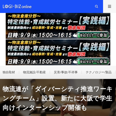
独自取材
物流施設/不動産
災害/事故/不祥事
テクノロジー/製品
物流連が「ダイバーシティ推進ワーキ
ングチーム」設置、新たに大阪で学生
向けインターンシップ開催も