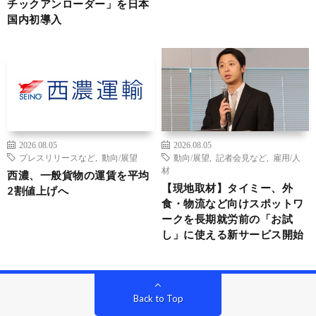
チックアンローダー」を日本
国内初導入
2026.08.05
2026.08.05
プレスリリースなど
,
動向/展望
動向/展望
,
記者会見など
,
雇用/人
材
西濃、一般貨物の運賃を平均
【現地取材】タイミー、外
2割値上げへ
食・物流など向けスポットワ
ークを長期就労前の「お試
し」に使える新サービス開始
Back to Top