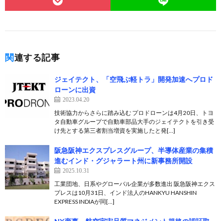
関連する記事
ジェイテクト、「空飛ぶ軽トラ」開発加速へプロド
ローンに出資
2023.04.20
技術協力からさらに踏み込む プロドローンは4月20日、トヨ
タ自動車グループで自動車部品大手のジェイテクトを引き受
け先とする第三者割当増資を実施したと発[…]
阪急阪神エクスプレスグループ、半導体産業の集積
進むインド・グジャラート州に新事務所開設
2025.10.31
工業団地、日系やグローバル企業が多数進出 阪急阪神エクス
プレスは10月31日、インド法人のHANKYU HANSHIN
EXPRESS INDIAが同[…]