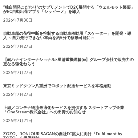
“独自開発こだわり”のサプリメントでD2C展開する「ウェルモット製薬」
がEC自動出荷アプリ「シッピーノ」を導入
2026年7月30日
自動車船の荷役中断を抑制する自動車移動用「スケーター」を開発・導
入 ～自力走行できない車両を約5分で移動可能に～
2026年7月27日
【㈱ハナインターナショナル×星清重機運輸㈱】グループ会社で販売力の
更なる強化ねらう
2026年7月27日
東京ミッドタウン八重洲でロボット配送サービスを本格始動
2026年7月27日
上組／コンテナ物流最適化サービスを提供する スタートアップ企業
「OneStream株式会社」への出資のお知らせ
2026年7月21日
ZOZO、BONJOUR SAGANの自社EC拡大に向け「Fulfillment by