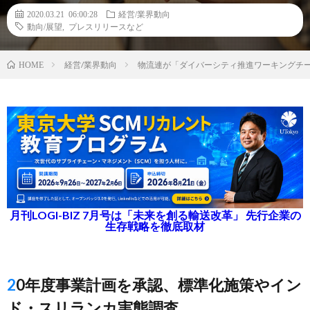
2020.03.21 06:00:28
経営/業界動向
動向/展望
,
プレスリリースなど
経営/業界動向
物流連が「ダイバーシティ推進ワーキングチ
HOME
月刊LOGI-BIZ 7月号は「未来を創る輸送改革」 先行企業の
生存戦略を徹底取材
20年度事業計画を承認、標準化施策やイン
ド・スリランカ実態調査