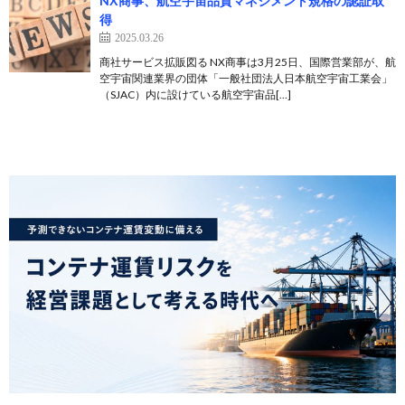
NX商事、航空宇宙品質マネジメント規格の認証取
得
2025.03.26
商社サービス拡販図る NX商事は3月25日、国際営業部が、航
空宇宙関連業界の団体「一般社団法人日本航空宇宙工業会」
（SJAC）内に設けている航空宇宙品[…]