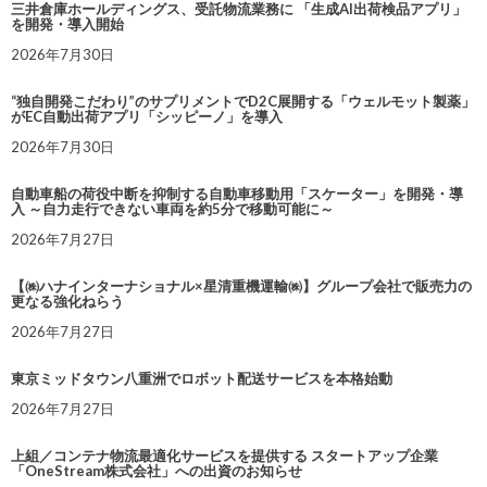
三井倉庫ホールディングス、受託物流業務に 「生成AI出荷検品アプリ」
を開発・導入開始
2026年7月30日
“独自開発こだわり”のサプリメントでD2C展開する「ウェルモット製薬」
がEC自動出荷アプリ「シッピーノ」を導入
2026年7月30日
自動車船の荷役中断を抑制する自動車移動用「スケーター」を開発・導
入 ～自力走行できない車両を約5分で移動可能に～
2026年7月27日
【㈱ハナインターナショナル×星清重機運輸㈱】グループ会社で販売力の
更なる強化ねらう
2026年7月27日
東京ミッドタウン八重洲でロボット配送サービスを本格始動
2026年7月27日
上組／コンテナ物流最適化サービスを提供する スタートアップ企業
「OneStream株式会社」への出資のお知らせ