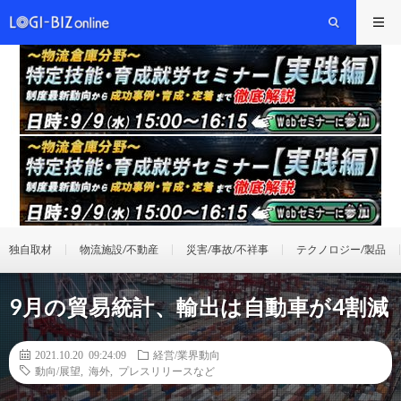
独自取材
物流施設/不動産
災害/事故/不祥事
テクノロジー/製品
9月の貿易統計、輸出は自動車が4割減
2021.10.20 09:24:09
経営/業界動向
動向/展望
,
海外
,
プレスリリースなど