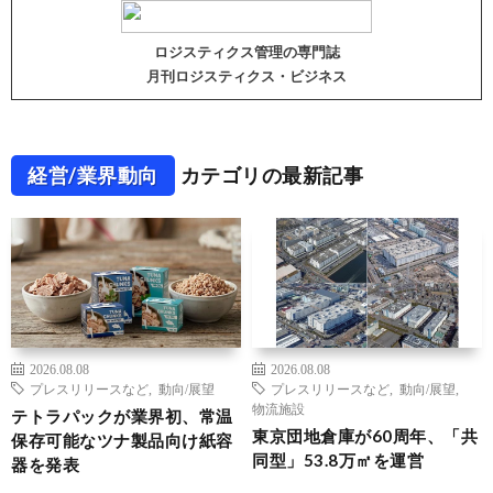
ロジスティクス管理の専門誌
月刊ロジスティクス・ビジネス
経営/業界動向
カテゴリの最新記事
2026.08.08
2026.08.08
プレスリリースなど
,
動向/展望
プレスリリースなど
,
動向/展望
,
物流施設
テトラパックが業界初、常温
東京団地倉庫が60周年、「共
保存可能なツナ製品向け紙容
同型」53.8万㎡を運営
器を発表