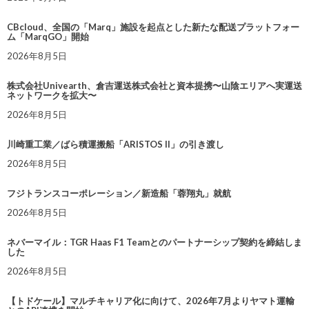
CBcloud、全国の「Marq」施設を起点とした新たな配送プラットフォー
ム「MarqGO」開始
2026年8月5日
株式会社Univearth、倉吉運送株式会社と資本提携〜山陰エリアへ実運送
ネットワークを拡大〜
2026年8月5日
川崎重工業／ばら積運搬船「ARISTOS II」の引き渡し
2026年8月5日
フジトランスコーポレーション／新造船「蓉翔丸」就航
2026年8月5日
ネバーマイル：TGR Haas F1 Teamとのパートナーシップ契約を締結しま
した
2026年8月5日
【トドケール】マルチキャリア化に向けて、2026年7月よりヤマト運輸