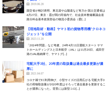
2019.06.28
国交省が検討表明、東北道や山陽道など有力か 国土交通省は
6月27日、東京・霞が関の同省内で、社会資本整備審議会道
路分科会基本政策部会の物流小委員会（委[…]
【現地取材・動画】ヤマト初の貨物専用機“クロネコ
ジェット”を公開
2023.11.20
「2024年問題」など考慮、24年4月11日運航スタート ヤマ
トホールディングスと日本航空（JAL）は11月20日、成田空
港のJAL格納庫で、ヤマトグ[…]
宅配大手3社、20年度の取扱量は過去最多更新が濃
厚に
2021.04.07
コロナ禍でEC利用伸び、小型サイズの活用広がる 宅配大手3
社の荷物取扱量が2020年度はそろって過去最多を更新するこ
とが濃厚になった。背景には新型コロ[…]