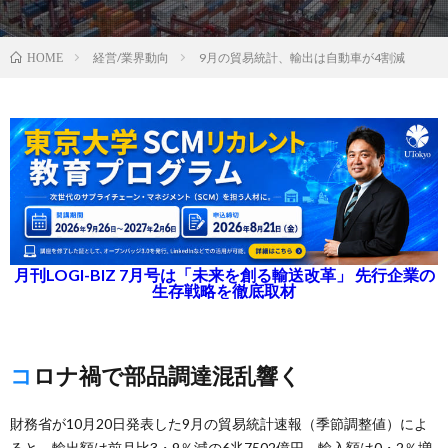
経営/業界動向
9月の貿易統計、輸出は自動車が4割減
HOME
月刊LOGI-BIZ 7月号は「未来を創る輸送改革」 先行企業の
生存戦略を徹底取材
コロナ禍で部品調達混乱響く
財務省が10月20日発表した9月の貿易統計速報（季節調整値）によ
ると、輸出額は前月比3・9％減の6兆7502億円、輸入額は0・2％増