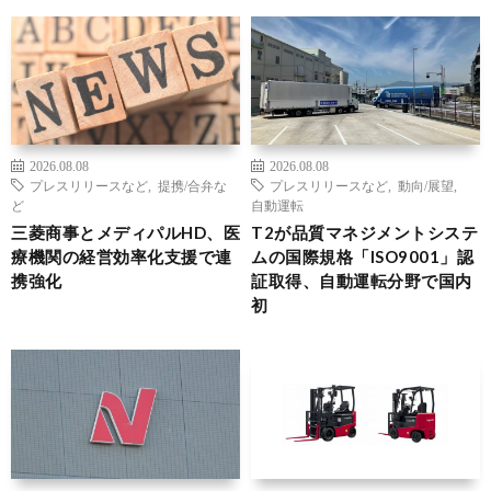
2026.08.08
2026.08.08
プレスリリースなど
,
提携/合弁な
プレスリリースなど
,
動向/展望
,
ど
自動運転
三菱商事とメディパルHD、医
T2が品質マネジメントシステ
療機関の経営効率化支援で連
ムの国際規格「ISO9001」認
携強化
証取得、自動運転分野で国内
初