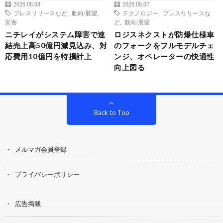
2026.08.08
2026.08.07
プレスリリースなど
,
動向/展望
,
テクノロジー
,
プレスリリースな
災害
ど
,
動向/展望
ニチレイがシステム障害で連
ロジスネクストが防爆仕様車
結売上高50億円減見込み、対
のフォークをフルモデルチェ
応費用10億円を特損計上
ンジ、オペレーターの快適性
向上図る
Back to Top
メルマガ会員登録
プライバシーポリシー
広告掲載