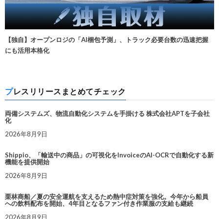
【独自】オープンロジの「AI梱包予測」、トラック必要台数の迅速把握
にも活用本格化
プレスリリースまとめてチェック
両備システムズ、物流自動化システムを手掛ける 株式会社APTを子会社
化
2026年8月9日
Shippio、「輸送中の商品」の可視化をInvoiceのAI-OCRで自動化する新
機能を提供開始
2026年8月9日
栗林商船／夏の安全運航を支えるため熱中症対策を強化。今年から船員
への飲料配布を開始、4年目となるファン付き作業服の支給も継続
2026年8月9日