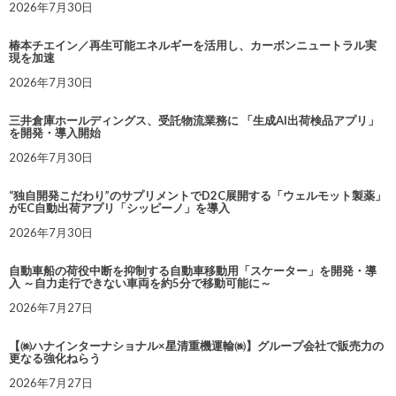
2026年7月30日
椿本チエイン／再生可能エネルギーを活用し、カーボンニュートラル実
現を加速
2026年7月30日
三井倉庫ホールディングス、受託物流業務に 「生成AI出荷検品アプリ」
を開発・導入開始
2026年7月30日
“独自開発こだわり”のサプリメントでD2C展開する「ウェルモット製薬」
がEC自動出荷アプリ「シッピーノ」を導入
2026年7月30日
自動車船の荷役中断を抑制する自動車移動用「スケーター」を開発・導
入 ～自力走行できない車両を約5分で移動可能に～
2026年7月27日
【㈱ハナインターナショナル×星清重機運輸㈱】グループ会社で販売力の
更なる強化ねらう
2026年7月27日