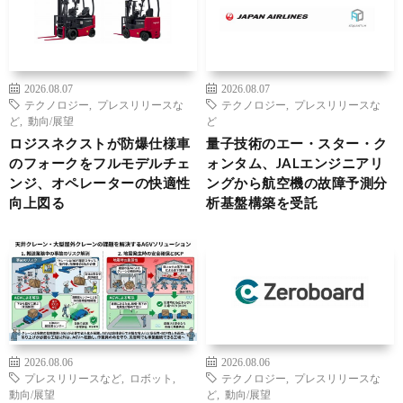
2026.08.07
2026.08.07
テクノロジー
,
プレスリリースな
テクノロジー
,
プレスリリースな
ど
,
動向/展望
ど
ロジスネクストが防爆仕様車
量子技術のエー・スター・ク
のフォークをフルモデルチェ
ォンタム、JALエンジニアリ
ンジ、オペレーターの快適性
ングから航空機の故障予測分
向上図る
析基盤構築を受託
2026.08.06
2026.08.06
プレスリリースなど
,
ロボット
,
テクノロジー
,
プレスリリースな
動向/展望
ど
,
動向/展望