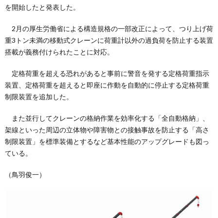
を開始したと発表した。
2月の厚生労働省による構造規格の一部改正によって、つり上げ荷
重3トン未満の移動式クレーンに荷重計以外の過負荷を防止する装置
搭載が義務付けられたことに対応。
定格荷重を超える恐れがあると事前に警音を発する定格荷重指示
装置、定格荷重を超えると即座に作動を自動的に停止する定格荷重
制限装置を追加した。
また並行してクレーンの格納作業を効率化する「全自動格納」、
架線といった周辺の立体物や障害物との接触事故を防止する「高さ
制限装置」を標準装備とするなど基本性能のアップグレードも図っ
ている。
（鳥羽俊一）