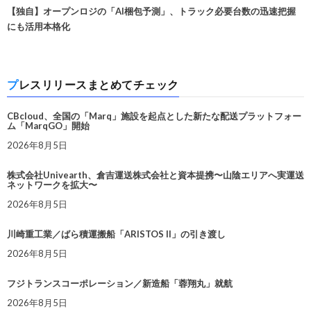
【独自】オープンロジの「AI梱包予測」、トラック必要台数の迅速把握
にも活用本格化
プレスリリースまとめてチェック
CBcloud、全国の「Marq」施設を起点とした新たな配送プラットフォー
ム「MarqGO」開始
2026年8月5日
株式会社Univearth、倉吉運送株式会社と資本提携〜山陰エリアへ実運送
ネットワークを拡大〜
2026年8月5日
川崎重工業／ばら積運搬船「ARISTOS II」の引き渡し
2026年8月5日
フジトランスコーポレーション／新造船「蓉翔丸」就航
2026年8月5日