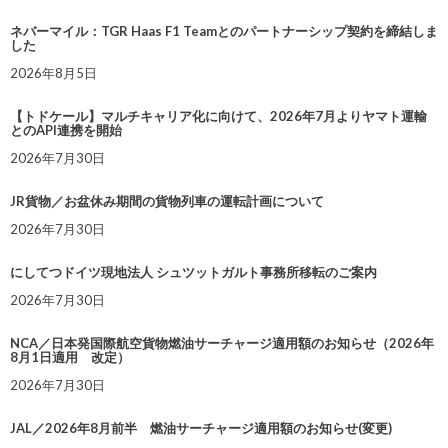
ネバーマイル：TGR Haas F1 Teamとのパートナーシップ契約を締結しま
した
2026年8月5日
【トドケール】マルチキャリア化に向けて、2026年7月よりヤマト運輸
とのAPI連携を開始
2026年7月30日
JR貨物／お盆休み期間の貨物列車の運転計画について
2026年7月30日
にしてつドイツ現地法人 シュツットガルト事務所移転のご案内
2026年7月30日
NCA／日本発国際航空貨物燃油サーチャージ適用額のお知らせ（2026年
8月1日適用 改定）
2026年7月30日
JAL／2026年8月前半 燃油サーチャージ適用額のお知らせ(変更)