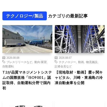
テクノロジー/製品
カテゴリの最新記事
2026.08.08
2026.08.07
プレスリリースなど
,
動向/展望
,
テクノロジー
,
動画
,
物流施設
,
自動運転
記者会見など
T2が品質マネジメントシステ
【現地取材・動画】霞ヶ関キ
ムの国際規格「ISO9001」認
ャピタル、川崎・東扇島の冷
証取得、自動運転分野で国内
凍自動倉庫を公開
初