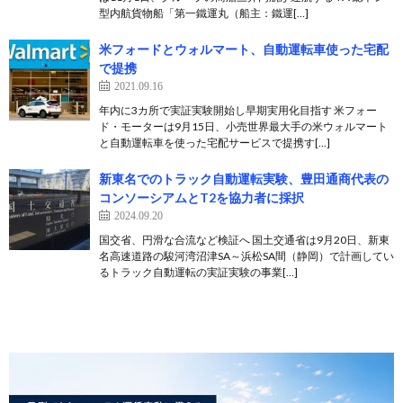
型内航貨物船「第一鐵運丸（船主：鐵運[…]
米フォードとウォルマート、自動運転車使った宅配
で提携
2021.09.16
年内に3カ所で実証実験開始し早期実用化目指す 米フォー
ド・モーターは9月15日、小売世界最大手の米ウォルマート
と自動運転車を使った宅配サービスで提携す[…]
新東名でのトラック自動運転実験、豊田通商代表の
コンソーシアムとT2を協力者に採択
2024.09.20
国交省、円滑な合流など検証へ 国土交通省は9月20日、新東
名高速道路の駿河湾沼津SA～浜松SA間（静岡）で計画してい
るトラック自動運転の実証実験の事業[…]