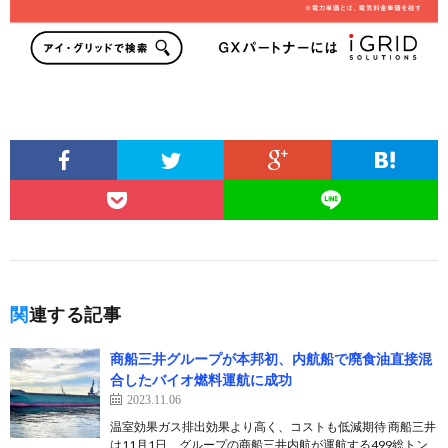
関連する記事
商船三井グループが本邦初、内航船で廃食油直接混
合したバイオ燃料運航に成功
2023.11.06
温室効果ガス排出効果より高く、コストも低減期待 商船三井
は11月1日、グループの商船三井内航が運航する499総トン