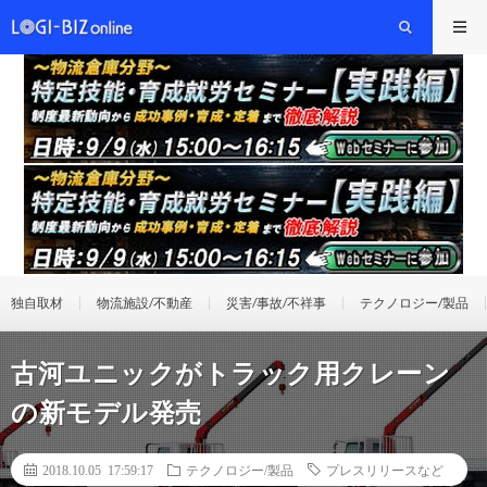
独自取材
物流施設/不動産
災害/事故/不祥事
テクノロジー/製品
古河ユニックがトラック用クレーン
の新モデル発売
2018.10.05 17:59:17
テクノロジー/製品
プレスリリースなど