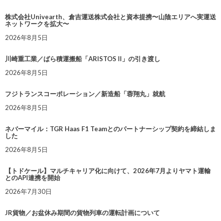
株式会社Univearth、倉吉運送株式会社と資本提携〜山陰エリアへ実運送
ネットワークを拡大〜
2026年8月5日
川崎重工業／ばら積運搬船「ARISTOS II」の引き渡し
2026年8月5日
フジトランスコーポレーション／新造船「蓉翔丸」就航
2026年8月5日
ネバーマイル：TGR Haas F1 Teamとのパートナーシップ契約を締結しま
した
2026年8月5日
【トドケール】マルチキャリア化に向けて、2026年7月よりヤマト運輸
とのAPI連携を開始
2026年7月30日
JR貨物／お盆休み期間の貨物列車の運転計画について