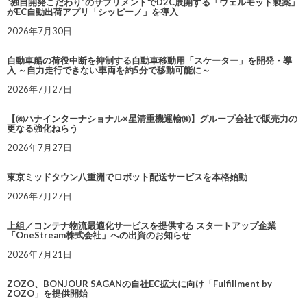
“独自開発こだわり”のサプリメントでD2C展開する「ウェルモット製薬」
がEC自動出荷アプリ「シッピーノ」を導入
2026年7月30日
自動車船の荷役中断を抑制する自動車移動用「スケーター」を開発・導
入 ～自力走行できない車両を約5分で移動可能に～
2026年7月27日
【㈱ハナインターナショナル×星清重機運輸㈱】グループ会社で販売力の
更なる強化ねらう
2026年7月27日
東京ミッドタウン八重洲でロボット配送サービスを本格始動
2026年7月27日
上組／コンテナ物流最適化サービスを提供する スタートアップ企業
「OneStream株式会社」への出資のお知らせ
2026年7月21日
ZOZO、BONJOUR SAGANの自社EC拡大に向け「Fulfillment by
ZOZO」を提供開始