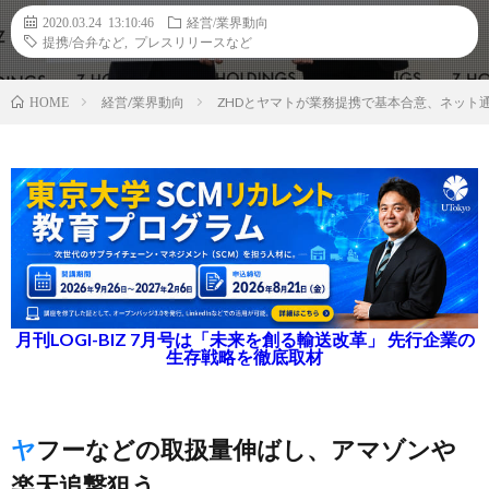
2020.03.24 13:10:46
経営/業界動向
提携/合弁など
,
プレスリリースなど
経営/業界動向
ZHDとヤマトが業務提携で基本合意、ネット
HOME
月刊LOGI-BIZ 7月号は「未来を創る輸送改革」 先行企業の
生存戦略を徹底取材
ヤフーなどの取扱量伸ばし、アマゾンや
楽天追撃狙う