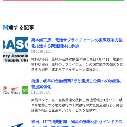
関連する記事
栗本鐵工所、電池サプライチェーンの国際競争力強
化推進する関連団体に参加
2026.04.29
材料や部品、原料が活動対象 栗本鐵工所は4月21日、電池の
材料や部品、原料のサプライチェーンの国際競争力強化を推
進する団体「電池サプライチェーン協議会[…]
西濃、岐阜の金融機関2行と連携し企業への物流改
善提案強化
2025.01.18
簡易コンサルも、全体最適化後押し 西濃運輸は1月15日、岐
阜を地盤とする地方銀行の十六銀行や大垣共立銀行と、経営
課題を抱える企業向けにサービスを提供す[…]
双日、ITで消費財卸・物流の効率化担うインドのス