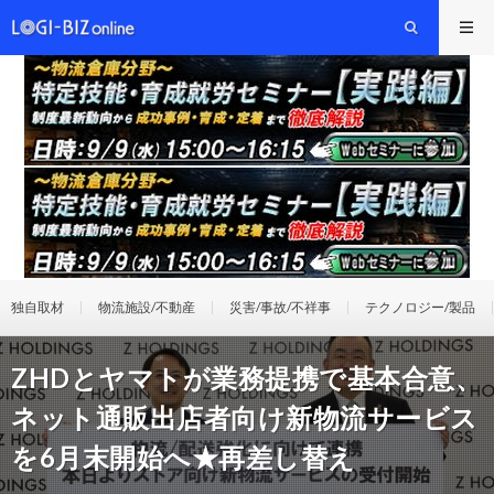
独自取材
物流施設/不動産
災害/事故/不祥事
テクノロジー/製品
ZHDとヤマトが業務提携で基本合意、
ネット通販出店者向け新物流サービス
を6月末開始へ★再差し替え