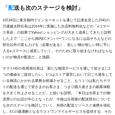
「配送も次のステージを検討」
3月24日に東京都内でインターネットを通じて記者会見したZHDの
川邊健太郎社長は2014年に実施した出店料無料化などの「eコマー
ス革命」の効果でYahoo!ショッピングが大きく成長してきたと説明
した上で「ここから国内ECナンバーワンになるには品ぞろえなどの
部分以外の質も上げる（必要がある）。欲しい物が欲しい時に手に
入るeコマースに成長していく。そのために取り組まなければならな
いのが物流や配送だ」と強調。
ヤマトHDの長尾裕社長は「新たな物流サービスを通じて皆さまに2
つの価値をご提供したい。1つはストア運営において日ごろ発生して
いる物流にかかわる業務を軽減させること、もう１つは私たちヤマ
トの配送を通じて皆さまのお客さま、つまり購入者さまの顧客体験
を大きく向上させることだ」と狙いを説明。「本日は出荷までの物
流周りのお話が中心となったが、今後は出荷後の配送部分について
も次のステージを検討していく。外部の配送リソースと連携を強化
し、ECの最適解となるラストワンマイルサービスを提供する、その