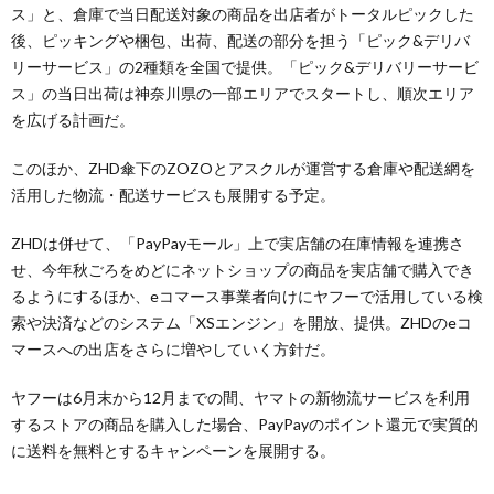
ス」と、倉庫で当日配送対象の商品を出店者がトータルピックした
後、ピッキングや梱包、出荷、配送の部分を担う「ピック&デリバ
リーサービス」の2種類を全国で提供。「ピック&デリバリーサービ
ス」の当日出荷は神奈川県の一部エリアでスタートし、順次エリア
を広げる計画だ。
このほか、ZHD傘下のZOZOとアスクルが運営する倉庫や配送網を
活用した物流・配送サービスも展開する予定。
ZHDは併せて、「PayPayモール」上で実店舗の在庫情報を連携さ
せ、今年秋ごろをめどにネットショップの商品を実店舗で購入でき
るようにするほか、eコマース事業者向けにヤフーで活用している検
索や決済などのシステム「XSエンジン」を開放、提供。ZHDのeコ
マースへの出店をさらに増やしていく方針だ。
ヤフーは6月末から12月までの間、ヤマトの新物流サービスを利用
するストアの商品を購入した場合、PayPayのポイント還元で実質的
に送料を無料とするキャンペーンを展開する。