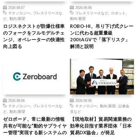
2026.08.07
2026.08.06
テクノロジー
,
プレスリリースな
プレスリリースなど
,
ロボット
,
ど
,
動向/展望
動向/展望
ロジスネクストが防爆仕様車
ROBO-HI、吊り下げ式クレー
のフォークをフルモデルチェ
ンに代わる超重量級
ンジ、オペレーターの快適性
200tAGVで「落下リスク」
向上図る
解消と説明
2026.08.06
2026.08.06
テクノロジー
,
プレスリリースな
テクノロジー
,
動向/展望
,
記者会
ど
,
動向/展望
見など
ゼロボード、常に最新の情報
【現地取材】貿易関連業務の
共有が可能な“動的サプライヤ
効率化目指す業界団体「日本
ー管理”実現する新システムの
貿易DX協会」が発足