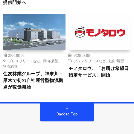
提供開始へ
2026.08.06
2026.08.06
プレスリリースなど
,
動向/展望
,
プレスリリースなど
,
動向/展望
物流施設
モノタロウ、「お届け希望日
住友林業グループ、神奈川・
指定サービス」開始
厚木で初の自社運営型物流拠
点が稼働開始
Back to Top